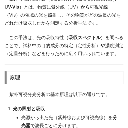
UV-Vis
）とは、物質に紫外線（UV）
から
可視光線
（Vis）の領域の光を照射し、その物質がどの波長の光を
どれだけ吸収したかを測定する分析手法です。
この手法は、光の吸収特性（
吸収スペクトル
）を調べる
ことで、試料中の目的成分の特定（定性分析）
や
濃度測定
（定量分析）などを行うために広く用いられています。
原理
紫外可視分光分析の基本原理は以下の通りです。
光の照射と吸収
:
光源から出た光（紫外線および可視光線）を
分
光器
で波長ごとに分けます。