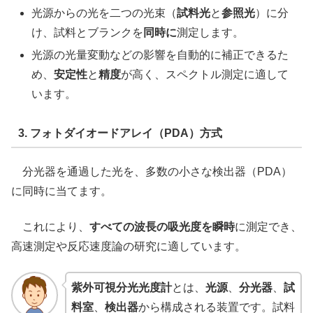
光源からの光を二つの光束（
試料光
と
参照光
）に分
け、試料とブランクを
同時に
測定します。
光源の光量変動などの影響を自動的に補正できるた
め、
安定性
と
精度
が高く、スペクトル測定に適して
います。
3. フォトダイオードアレイ（PDA）方式
分光器を通過した光を、多数の小さな検出器（PDA）
に同時に当てます。
これにより、
すべての波長の吸光度を瞬時
に測定でき、
高速測定や反応速度論の研究に適しています。
紫外可視分光光度計
とは、
光源
、
分光器
、
試
料室
、
検出器
から構成される装置です。試料