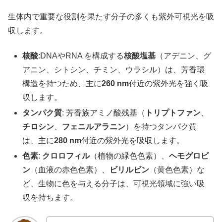
生体内で重要な役割を果たす分子の多くも紫外可視光を吸
収します。
核酸
:DNAやRNA を構成する
核酸塩基
（アデニン、グ
アニン、シトシン、チミン、ウラシル）は、芳香環
構造を持つため、主に
260 nm
付近の紫外光を強く吸
収します。
タンパク質
: 芳香族アミノ酸残基（
トリプトファン
、
チロシン
、
フェニルアラニン
）を持つタンパク質
は、主に
280 nm
付近の紫外光を吸収します。
色素
:
クロロフィル
（植物の緑色色素）、
ヘモグロビ
ン
（血液の赤色色素）、
ビリルビン
（黄色色素）な
ど、生物に色を与える分子は、可視光領域に強い吸
収を持ちます。