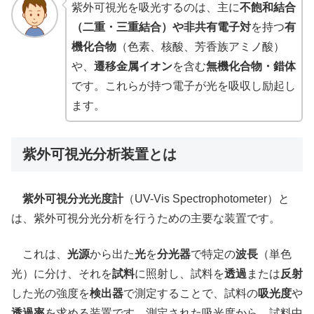
紫外可視光を吸光するのは、主に
不飽和結合
（二重・三重結合）や非共有電子対
を持つ
有
機化合物
（色素、核酸、芳香族アミノ酸）
や、
遷移金属イオン
を含む
無機化合物・錯体
です。これらが持つ電子が光を吸収し励起し
ます。
紫外可視光分析装置とは
紫外可視分光光度計
（UV-Vis Spectrophotometer）と
は、紫外可視分光分析を行うための主要な装置です。
これは、
光源
から出た
光
を
分光器
で特定の
波長
（単色
光）に分け、それを
試料
に照射し、試料を
透過
または
反射
した光の強度を
検出器
で測定することで、試料の
吸光度
や
透過率
を求める装置です。測定された吸光度から、試料中