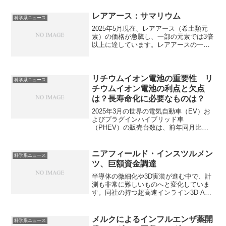
好調の理由は何か知ることができます。
レアアース：サマリウム
科学系ニュース
2025年5月現在、レアアース（希土類元
素）の価格が急騰し、一部の元素では3倍
以上に達しています。レアアースの一種
であるサマリウムは、磁石としての優れ
た特性から、医療から化学分野まで幅広
い産業分野で利用されています。特にコ
バルトとの混合物であるサマコバ磁石は
リチウムイオン電池の重要性 リ
科学系ニュース
高い耐熱性、耐食性をもっています。こ
チウムイオン電池の利点と欠点
れらの特性を持つ理由を知ることができ
は？長寿命化に必要なものは？
ます。
2025年3月の世界の電気自動車（EV）お
よびプラグインハイブリッド車
（PHEV）の販売台数は、前年同月比で
29%増加し、約170万台に達しました。
EVには、リチウムイオン電池が欠かすこ
とができません。また、エネルギー密度
ニアフィールド・インスツルメン
科学系ニュース
の高さや長寿命などの利点からEV以外の
ツ、巨額資金調達
多くの製品で利用されています。リチウ
ムイオン電池の特性はどんなものか、ど
半導体の微細化や3D実装が進む中で、計
のような改善が求められているのかなど
測も非常に難しいものへと変化していま
を知ることができます。
す。同社の持つ超高速インライン3D-AFM
システムの特徴は何か知ることができま
す。
メルクによるインフルエンザ薬開
科学系ニュース