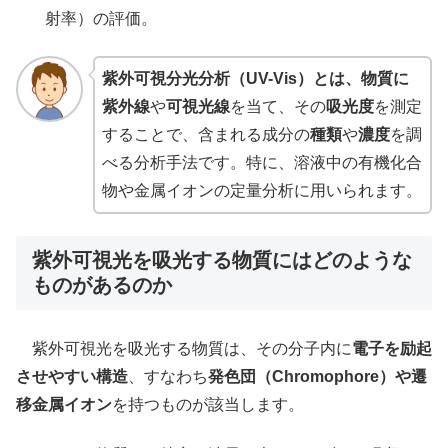
射率）の評価。
紫外可視分光分析（UV-Vis）とは、物質に
紫外線
や
可視光線
を当て、その
吸光度
を測定
することで、含まれる成分の
種類
や
濃度
を調
べる分析手法です。特に、溶液中の有機化合
物や金属イオンの定量分析に用いられます。
紫外可視光を吸光する物質にはどのような
ものがあるのか
紫外可視光を吸光する物質は、その分子内に
電子を励起
させやすい構造
、すなわち
発色団（Chromophore）や遷
移金属イオン
を持つものが該当します。