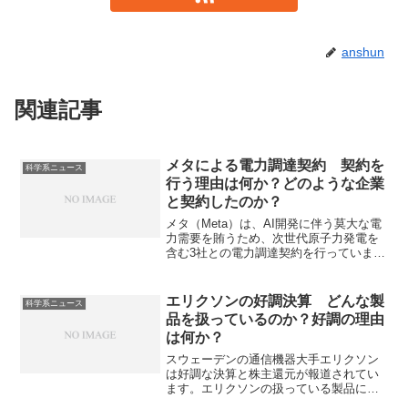
anshun
関連記事
メタによる電力調達契約 契約を
科学系ニュース
行う理由は何か？どのような企業
と契約したのか？
メタ（Meta）は、AI開発に伴う莫大な電
力需要を賄うため、次世代原子力発電を
含む3社との電力調達契約を行っていま
す。なぜ、AIは莫大の電力を消費するの
か、契約した企業の特徴はなに知ること
ができます。
エリクソンの好調決算 どんな製
科学系ニュース
品を扱っているのか？好調の理由
は何か？
スウェーデンの通信機器大手エリクソン
は好調な決算と株主還元が報道されてい
ます。エリクソンの扱っている製品には
どのようなものがあるのか、その特徴と