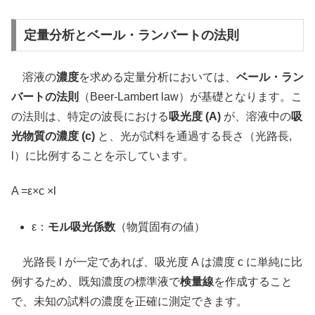
定量分析とベール・ランバートの法則
溶液の
濃度
を求める定量分析においては、
ベール・ラン
バートの法則
（Beer-Lambert law）が基礎となります。こ
の法則は、特定の波長における
吸光度 (A)
が、溶液中の
吸
光物質の濃度 (c)
と、光が試料を通過する長さ（光路長,
l）に比例することを示しています。
A =ε×c ×l
ε：
モル吸光係数
（物質固有の値）
光路長 l が一定であれば、吸光度 A は濃度 c に単純に比
例するため、既知濃度の標準液で
検量線
を作成すること
で、未知の試料の濃度を正確に測定できます。