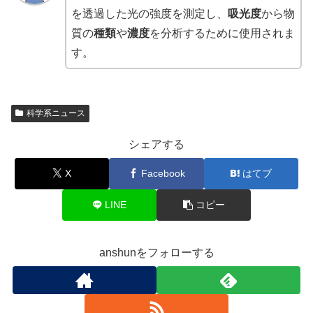
を透過した光の強度を測定し、
吸光度
から物
質の
種類
や
濃度
を分析するために使用されま
す。
科学系ニュース
シェアする
X
Facebook
はてブ
LINE
コピー
anshunをフォローする