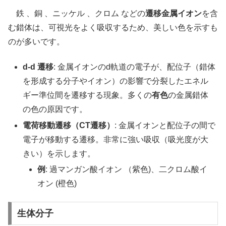
鉄 、銅 、ニッケル 、クロム などの
遷移金属イオン
を含
む錯体は、可視光をよく吸収するため、美しい色を示すも
のが多いです。
d-d 遷移
: 金属イオンのd軌道の電子が、配位子（錯体
を形成する分子やイオン）の影響で分裂したエネル
ギー準位間を遷移する現象。多くの
有色
の金属錯体
の色の原因です。
電荷移動遷移（CT遷移）
: 金属イオンと配位子の間で
電子が移動する遷移。非常に強い吸収（吸光度が大
きい）を示します。
例
: 過マンガン酸イオン （紫色)、二クロム酸イ
オン (橙色)
生体分子