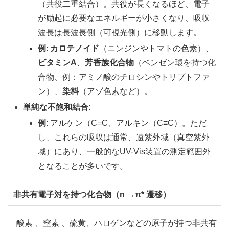
（共役二重結合）。共役が長くなるほど、電子
が励起に必要なエネルギーが小さくなり、吸収
波長は長波長側（可視光側）に移動します。
例
:
カロテノイド
（ニンジンやトマトの色素）、
ビタミンA
、
芳香族化合物
（ベンゼン環を持つ化
合物、例：アミノ酸のチロシンやトリプトファ
ン）、
染料
（アゾ色素など）。
単純な不飽和結合
:
例
: アルケン（C=C、アルキン（C≡C）。ただ
し、これらの吸収は通常、遠紫外域（真空紫外
域）にあり、一般的なUV-Vis装置の測定範囲外
となることが多いです。
非共有電子対を持つ化合物（n →π* 遷移）
酸素 、窒素 、硫黄、ハロゲンなどの原子が持つ非共有