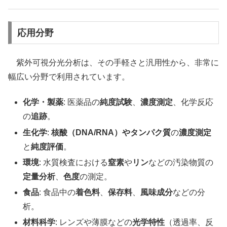
応用分野
紫外可視分光分析は、その手軽さと汎用性から、非常に
幅広い分野で利用されています。
化学・製薬
: 医薬品の
純度試験
、
濃度測定
、化学反応
の
追跡
。
生化学
:
核酸（DNA/RNA）やタンパク質
の
濃度測定
と
純度評価
。
環境
: 水質検査における
窒素
や
リン
などの汚染物質の
定量分析
、
色度
の測定。
食品
: 食品中の
着色料
、
保存料
、
風味成分
などの分
析。
材料科学
: レンズや薄膜などの
光学特性
（透過率、反