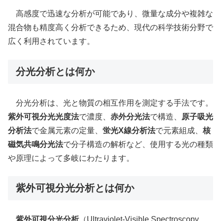
高感度で迅速な分析が可能であり、微量な成分や複雑な
混合物も精度高く分析できるため、現代の科学技術分野で
広く利用されています。
分光分析とは何か
分光分析は、光と物質の相互作用を測定する手法です。
紫外可視分光光度法
で濃度、
赤外分光法
で構造、
原子吸光
分析法
で金属元素の定量、
蛍光X線分析法
で元素組成、
核
磁気共鳴分光法
で分子構造の解析など、使用する光の種類
や原理によって多岐にわたります。
紫外可視分光分析とは何か
紫外可視分光分析
（Ultraviolet-Visible Spectroscopy,