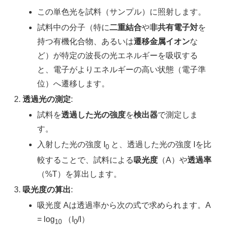
この単色光を試料（サンプル）に照射します。
試料中の分子（特に
二重結合
や
非共有電子対
を
持つ有機化合物、あるいは
遷移金属イオン
な
ど）が特定の波長の光エネルギーを吸収する
と、電子がよりエネルギーの高い状態（電子準
位）へ遷移します。
透過光の測定
:
試料を
透過した光の強度
を
検出器
で測定しま
す。
入射した光の強度 I
と、透過した光の強度 Iを比
0
較することで、試料による
吸光度
（A）や
透過率
（%T）を算出します。
吸光度の算出
:
吸光度 Aは透過率から次の式で求められます。A
= log
（I
/I）
10
0