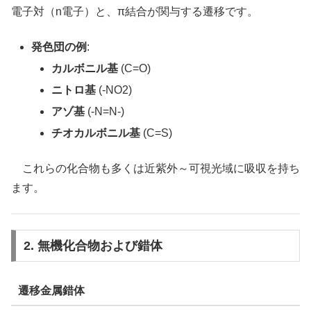
電子対（n電子）と、π結合が関与する遷移です。
発色団の例
:
カルボニル基
(C=O)
ニトロ基
(-NO2)
アゾ基
(-N=N-)
チオカルボニル基
(C=S)
これらの化合物も多くは近紫外～可視光域に吸収を持ち
ます。
2. 無機化合物および錯体
遷移金属錯体