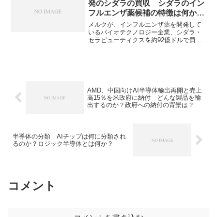
発のシダラの買収 シダラのイン
フルエンザ薬候補の特徴は何か？
なぜ長期間効果が続くのか？
メルクが、インフルエンザ薬を開発して
いるバイオテクノロジー企業、シダラ・
セラピューティクスを約92億ドルで買収
することに合意しています。シダラの持
つ長期間作用するインフルエンザ薬の特
徴や長期間作用する理由を知ることがで
きます。
AMD、中国向けAI半導体輸出再開と売上
高15％を米政府に納付 どんな製品を輸
出するのか？政府への納付の背景は？
半導体の分類 AIチップは何に分類され
るのか？ロジック半導体とは何か？
コメント