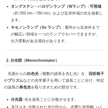
タングステン・ハロゲンランプ（Wランプ）
:
可視域
（約 350 nm～780 nm）および近赤外域の光を放射し
ます。
キセノンランプ（Xe ランプ）
: 紫外から近赤外まで
の幅広い領域を一つのランプでカバーできますが、
出力変動がある場合があります。
2. 分光部（Monochromator）
光源からの
白色光
（複数の波長を含む光）を、
回折格子
や
プリズム
などの光学素子を用いて波長ごとに分け、特定
の波長の
単色光
を取り出すための部分です。
分光器
: 光を波長ごとに分散させます。
スリット
: 分散された光の中から、必要な波長幅（バ