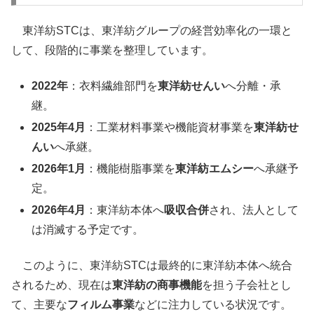
東洋紡STCは、東洋紡グループの経営効率化の一環と
して、段階的に事業を整理しています。
2022年
：衣料繊維部門を
東洋紡せんい
へ分離・承
継。
2025年4月
：工業材料事業や機能資材事業を
東洋紡せ
んい
へ承継。
2026年1月
：機能樹脂事業を
東洋紡エムシー
へ承継予
定。
2026年4月
：東洋紡本体へ
吸収合併
され、法人として
は消滅する予定です。
このように、東洋紡STCは最終的に東洋紡本体へ統合
されるため、現在は
東洋紡の商事機能
を担う子会社とし
て、主要な
フィルム事業
などに注力している状況です。