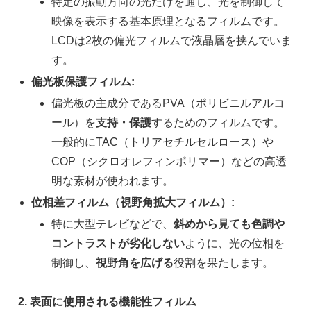
特定の振動方向の光だけを通し、光を制御して
映像を表示する基本原理となるフィルムです。
LCDは2枚の偏光フィルムで液晶層を挟んでいま
す。
偏光板保護フィルム:
偏光板の主成分であるPVA（ポリビニルアルコ
ール）を
支持・保護
するためのフィルムです。
一般的にTAC（トリアセチルセルロース）や
COP（シクロオレフィンポリマー）などの高透
明な素材が使われます。
位相差フィルム（視野角拡大フィルム）:
特に大型テレビなどで、
斜めから見ても色調や
コントラストが劣化しない
ように、光の位相を
制御し、
視野角を広げる
役割を果たします。
2. 表面に使用される機能性フィルム