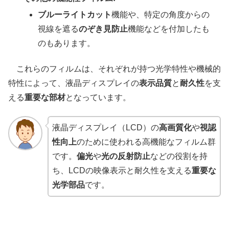
ブルーライトカット
機能や、特定の角度からの
視線を遮る
のぞき見防止
機能などを付加したも
のもあります。
これらのフィルムは、それぞれが持つ光学特性や機械的
特性によって、液晶ディスプレイの
表示品質
と
耐久性
を支
える
重要な部材
となっています。
液晶ディスプレイ（LCD）の
高画質化
や
視認
性向上
のために使われる高機能なフィルム群
です。
偏光
や
光の反射防止
などの役割を持
ち、LCDの映像表示と耐久性を支える
重要な
光学部品
です。