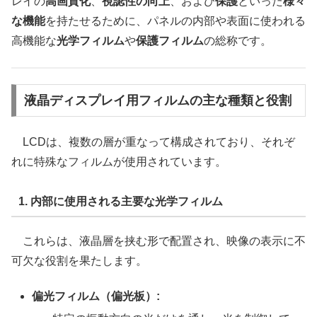
レイの
高画質化
、
視認性の向上
、および
保護
といった
様々
な機能
を持たせるために、パネルの内部や表面に使われる
高機能な
光学フィルム
や
保護フィルム
の総称です。
液晶ディスプレイ用フィルムの主な種類と役割
LCDは、複数の層が重なって構成されており、それぞ
れに特殊なフィルムが使用されています。
1. 内部に使用される主要な光学フィルム
これらは、液晶層を挟む形で配置され、映像の表示に不
可欠な役割を果たします。
偏光フィルム（偏光板）: