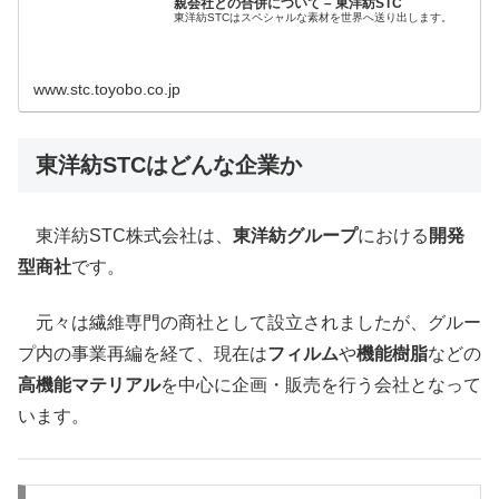
親会社との合併について – 東洋紡STC
東洋紡STCはスペシャルな素材を世界へ送り出します。
www.stc.toyobo.co.jp
東洋紡STCはどんな企業か
東洋紡STC株式会社は、
東洋紡グループ
における
開発
型商社
です。
元々は繊維専門の商社として設立されましたが、グルー
プ内の事業再編を経て、現在は
フィルム
や
機能樹脂
などの
高機能マテリアル
を中心に企画・販売を行う会社となって
います。