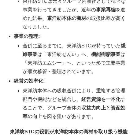
東洋紡STCは元々グループ内商社として様々な
事業を行ってきましたが、近年の
事業再編
を進
めた結果、
東洋紡本体の商材
の取扱比率が
高く
なりました。
事業の整理:
合併に至るまでに、東洋紡STCが持っていた
繊
維事業
は「東洋紡せんい」へ、
機能樹脂事業
は
「東洋紡エムシー」へ、といった形で主要事業
が順次移管・整理されています。
経営の効率化:
東洋紡本体への吸収合併により、重複する管理
部門や機能などを統合し、
経営資源を一本化
す
ることで、グループ全体の
収益力向上
と
資産効
率の向上
を図る狙いがあります。
東洋紡STCの役割が東洋紡本体の商材を取り扱う機能