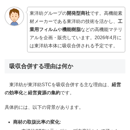
東洋紡グループの
開発型商社
です。高機能素
材メーカーである東洋紡の技術を活かし、
工
業用フィルム
や
機能樹脂
などの高機能マテリ
アルを企画・販売しています。2026年4月に
は東洋紡本体に吸収合併される予定です。
吸収合併する理由は何か
東洋紡が東洋紡STCを吸収合併する主な理由は、
経営
の効率化
と
経営資源の集約
です。
具体的には、以下の背景があります。
商材の取扱比率の変化: