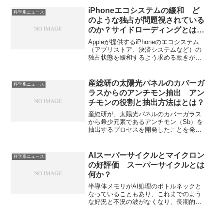
子を特定し、近縁種のDNAを改変するこ
とで、絶滅種の特長を持つ個体を作ろう
iPhoneエコシステムの緩和 ど
科学系ニュース
と考えています。どのように復活を目指
のような独占が問題視されている
しているのか、なぜ大型の資金調達が可
のか？サイドローディングとは何
能なのかを知ることができます。
か？
Appleが提供するiPhoneのエコシステム
（アプリストア、決済システムなど）の
独占状態を緩和するよう求める動きが広
がっています。独占状態は競争の阻害や
開発者の負担増、消費者の選択肢を減ら
すため、サイドローディングの義務化
産総研の太陽光パネルのカバーガ
科学系ニュース
や、アプリ内課金における代替決済手段
ラスからのアンチモン抽出 アン
の導入を通じて、独占を緩和させようと
チモンの役割と抽出方法はとは？
しています。どのような独占が問題視さ
れているのか、サイドローディングとは
産総研が、太陽光パネルのカバーガラス
何かを知ることができます。
から希少元素であるアンチモン（Sb）を
抽出するプロセスを開発したことを発表
しています。希少元素であるアンチモン
は太陽光パネルのカバーガラスに気泡除
去や透過性工場の目的で添加されていま
AIスーパーサイクルとマイクロン
科学系ニュース
す。抽出の方法やアンチモンの役割を知
の好評価 スーパーサイクルとは
ることができます。
何か？
半導体メモリがAI処理のボトルネックと
なっていることもあり、これまでのよう
な好況と不況の波がなくなり、長期的か
つ爆発的な需要の拡大＝スーパーサイク