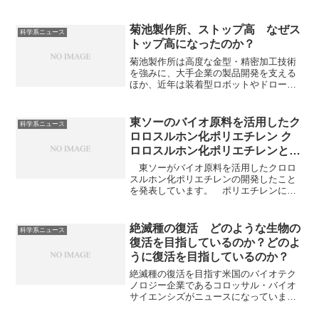
菊池製作所、ストップ高 なぜス
科学系ニュース
トップ高になったのか？
菊池製作所は高度な金型・精密加工技術
を強みに、大手企業の製品開発を支える
ほか、近年は装着型ロボットやドローン
などにも注力しています。株価高騰の理
由を知ることができます。
東ソーのバイオ原料を活用したク
科学系ニュース
ロロスルホン化ポリエチレン ク
ロロスルホン化ポリエチレンとは
何か？バイオ原料から作るのが難
東ソーがバイオ原料を活用したクロロ
しい理由は？
スルホン化ポリエチレンの開発したこと
を発表しています。 ポリエチレンに塩
素化とクロロスルホン化を施して合成さ
れる合成ゴムである、クロロスルホン化
ポリエチレンはその優れた特性から幅広
絶滅種の復活 どのような生物の
科学系ニュース
い分野で利用されています。クロロスル
復活を目指しているのか？どのよ
ホン化ポリエチレンとは何か、なぜ耐候
うに復活を目指しているのか？
性に優れるのかを知ることができます。
絶滅種の復活を目指す米国のバイオテク
ノロジー企業であるコロッサル・バイオ
サイエンシズがニュースになっていま
す。同社は絶滅種の特長を決定する遺伝