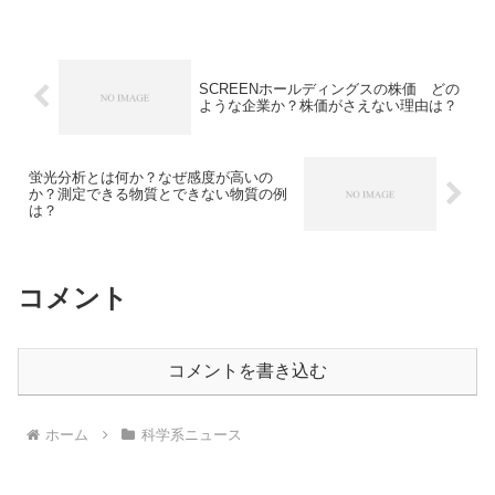
ルの状態になったと考えられています。
好況と不況の波が起きる理由や今の状況
との違いは何か知ることができます。
SCREENホールディングスの株価 どの
ような企業か？株価がさえない理由は？
蛍光分析とは何か？なぜ感度が高いの
か？測定できる物質とできない物質の例
は？
コメント
コメントを書き込む
ホーム
科学系ニュース