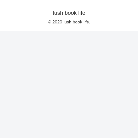
lush book life
© 2020 lush book life.