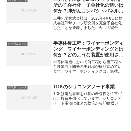
科学系ニュース
Appleの強みを活かし、どのようなAI開発
所の子会社化 子会社化の狙いは
を図るのかを知ることができます。
何か？肺がんコンパクトパネルと
は何か？
三井化学株式会社は、2025年4月8日に株
式会社DNAチップ研究所を完全子会社化
したことを発表しました。今回の完全子
会社化により、三井化学はDNAチップ研
究所の経営資源を効率的かつ積極的に活
用し、検査・診断領域での新事業創出を
半導体後工程：ワイヤーボンディ
科学系ニュース
目指しています。DNAチップ研究所のも
ング ワイヤーボンディングとは
つ遺伝子解析とは何か、特にがんの遺伝
何か？どのような装置が使用され
子変異での利用にはどんな意義があるの
るのか？
かを知ることができます。
半導体製造において前工程から後工程へ
と性能向上開発の主戦場が移り始めてい
ます。ワイヤーボンディングは、集積回
路チップの電極と外部の端子を、非常に
細い金属ワイヤーで電気的に接続すICチ
ップを電子機器に組み込むために不可欠
TDKのシリコンアノード事業
科学系ニュース
な技術です。どのような工程と装置なの
TDKは電池事業を成長の牽引役と位置づ
か、フリップチップとの違いは何かを知
け、投資を強化しています。シリコンア
ることができます。
ノード電池は従来の数倍から10倍近い理
論容量を持っています。なぜ容量が大き
いのかやその製造方法を知ることができ
ます。