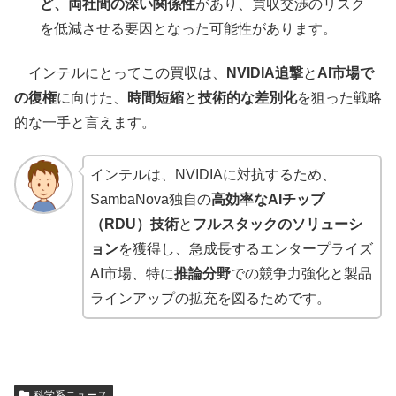
ど、両社間の深い関係性
があり、買収交渉のリスク
を低減させる要因となった可能性があります。
インテルにとってこの買収は、
NVIDIA追撃
と
AI市場で
の復権
に向けた、
時間短縮
と
技術的な差別化
を狙った戦略
的な一手と言えます。
インテルは、NVIDIAに対抗するため、
SambaNova独自の
高効率なAIチップ
（RDU）技術
と
フルスタックのソリューシ
ョン
を獲得し、急成長するエンタープライズ
AI市場、特に
推論分野
での競争力強化と製品
ラインアップの拡充を図るためです。
科学系ニュース