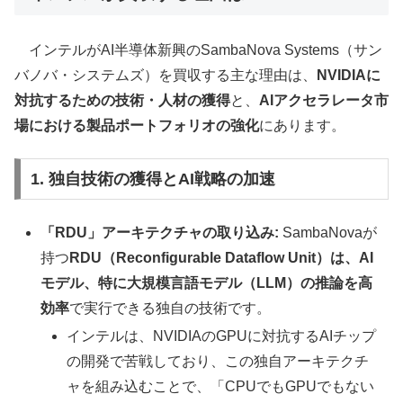
インテルがAI半導体新興のSambaNova Systems（サン
バノバ・システムズ）を買収する主な理由は、
NVIDIAに
対抗するための技術・人材の獲得
と、
AIアクセラレータ市
場における製品ポートフォリオの強化
にあります。
1. 独自技術の獲得とAI戦略の加速
「RDU」アーキテクチャの取り込み:
SambaNovaが
持つ
RDU（Reconfigurable Dataflow Unit）は、AI
モデル、特に大規模言語モデル（LLM）の推論を高
効率
で実行できる独自の技術です。
インテルは、NVIDIAのGPUに対抗するAIチップ
の開発で苦戦しており、この独自アーキテクチ
ャを組み込むことで、「CPUでもGPUでもない