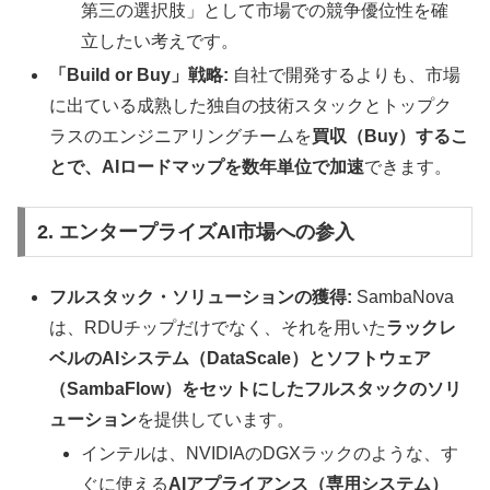
第三の選択肢」として市場での競争優位性を確
立したい考えです。
「Build or Buy」戦略:
自社で開発するよりも、市場
に出ている成熟した独自の技術スタックとトップク
ラスのエンジニアリングチームを
買収（Buy）するこ
とで、AIロードマップを数年単位で加速
できます。
2. エンタープライズAI市場への参入
フルスタック・ソリューションの獲得:
SambaNova
は、RDUチップだけでなく、それを用いた
ラックレ
ベルのAIシステム（DataScale）とソフトウェア
（SambaFlow）をセットにしたフルスタックのソリ
ューション
を提供しています。
インテルは、NVIDIAのDGXラックのような、す
ぐに使える
AIアプライアンス（専用システム）