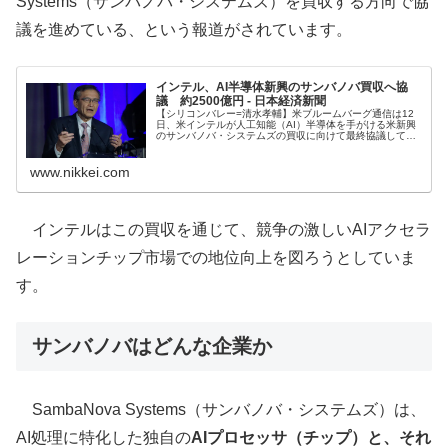
Systems（サンバノバ・システムズ）を買収する方向で協
議を進めている、という報道がされています。
インテル、AI半導体新興のサンバノバ買収へ協
議 約2500億円 - 日本経済新聞
【シリコンバレー=清水孝輔】米ブルームバーグ通信は12
日、米インテルが人工知能（AI）半導体を手がける米新興
のサンバノバ・システムズの買収に向けて最終協議してい
ると報じた。買収額は約16億ドル（約2
www.nikkei.com
インテルはこの買収を通じて、競争の激しいAIアクセラ
レーションチップ市場での地位向上を図ろうとしていま
す。
サンバノバはどんな企業か
SambaNova Systems（サンバノバ・システムズ）は、
AI処理に特化した独自の
AIプロセッサ（チップ）と、それ