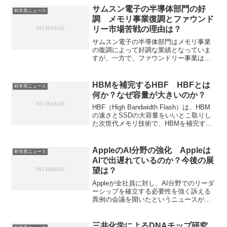
サムスン電子の半導体部門の好
科学系ニュース
調 メモリ事業復調とファウンド
リー市場苦戦の理由は？
サムスン電子の半導体部門はメモリ事業
の復調によって好調な業績となっていま
すが、一方で、ファウンドリー事業は赤
字が続いています。ファウンドリー事業
苦戦の理由と巻き返しの方策を知ること
ができます。
HBMを補完するHBF HBFとは
科学系ニュース
何か？なぜ容量が大きいのか？
HBF（High Bandwidth Flash）は、HBM
の速さとSSDの大容量をいいとこ取りし
た次世代メモリ技術で、HBMを補完する
超高速ストレージとして期待されていま
す。なぜ大容量なのかやHBMを補完でき
るのかを知ることができます。
AppleのAI分野の強化 Appleは
科学系ニュース
AIで出遅れているのか？今後の展
望は？
Appleが全社員に対し、AI分野でのリーダ
ーシップを確立する必要性を強く訴える
異例の会議を開いたというニュースが報
じらています。同社は大規模で汎用的な
言語モデルの開発において後発となって
おり、巻き返しが重要と考えています。
三井化学によるDNAチップ研究