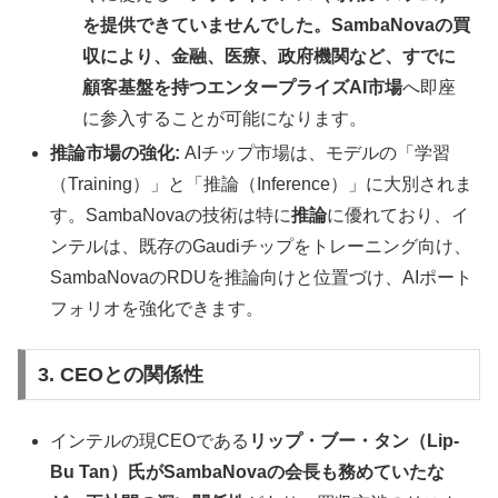
を提供できていませんでした。SambaNovaの買
収により、金融、医療、政府機関など、すでに
顧客基盤を持つエンタープライズAI市場
へ即座
に参入することが可能になります。
推論市場の強化:
AIチップ市場は、モデルの「学習
（Training）」と「推論（Inference）」に大別されま
す。SambaNovaの技術は特に
推論
に優れており、イ
ンテルは、既存のGaudiチップをトレーニング向け、
SambaNovaのRDUを推論向けと位置づけ、AIポート
フォリオを強化できます。
3. CEOとの関係性
インテルの現CEOである
リップ・ブー・タン（Lip-
Bu Tan）氏がSambaNovaの会長も務めていたな