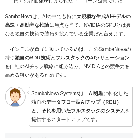
円）の評価額が付けられたユニコーン企業でした。
SambaNovaは、AIの中でも特に
大規模な生成AIモデルの
高速・高効率な推論
に焦点を当て、NVIDIAのGPUとは異
なる独自の技術で勝負を挑んでいる企業だと言えます。
インテルが買収に動いているのは、このSambaNovaの
持つ
独自のRDU技術
と
フルスタックのAIソリューション
を自社のAIチップ戦略に組み込み、NVIDIAとの競争力を
高める狙いがあるためです。
SambaNova Systemsは、
AI処理
に特化した
独自の
データフロー型AIチップ（RDU）
と、それを用いたフルスタックのシステム
を
提供するスタートアップです。