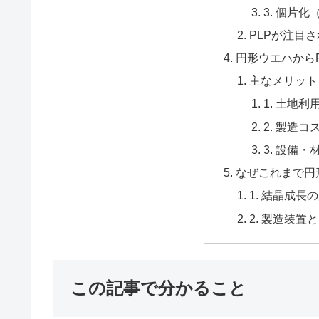
3. 個片
PLPが注目
円形ウエハから
主なメリット
1. 土地
2. 製造
3. 設備
なぜこれまで円
1. 結晶成長
2. 製造装
この記事で分かること