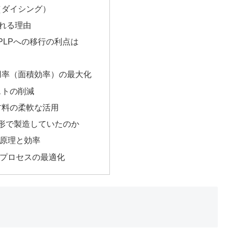
化（ダイシング）
される理由
PLPへの移行の利点は
利用率（面積効率）の最大化
コストの削減
・材料の柔軟な活用
形で製造していたのか
の原理と効率
置とプロセスの最適化