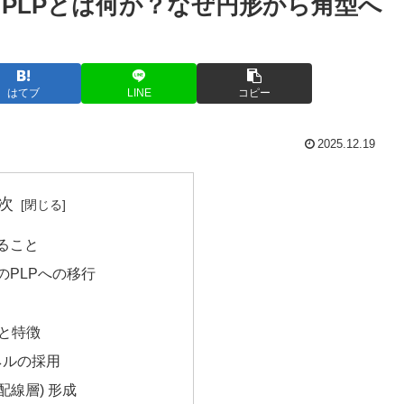
 PLPとは何か？なぜ円形から角型へ
はてブ
LINE
コピー
2025.12.19
次
ること
のPLPへの移行
みと特徴
パネルの採用
(再配線層) 形成