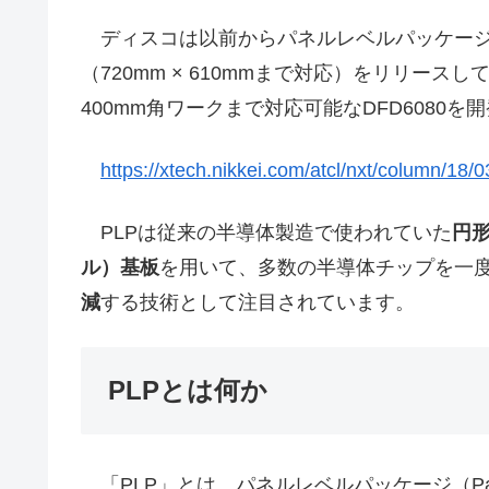
ディスコは以前からパネルレベルパッケージ（P
（720mm × 610mmまで対応）をリリー
400mm角ワークまで対応可能なDFD6080を
https://xtech.nikkei.com/atcl/nxt/column/1
PLPは従来の半導体製造で使われていた
円
ル）基板
を用いて、多数の半導体チップを一
減
する技術として注目されています。
PLPとは何か
「PLP」とは、パネルレベルパッケージ（Panel