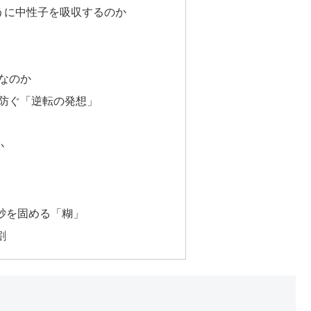
うに中性子を吸収するのか
なのか
防ぐ「逆転の発想」
か
砂を固める「糊」
割