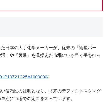
った日本の大手化学メーカーが、従来の「衛星パー
生活」や「製造」を見据えた市場
にいち早く手を打っ
C291P10Z21C25A1000000/
い信頼性の証明となり、将来のデファクトスタンダ
め早期に市場での定着を図っています。