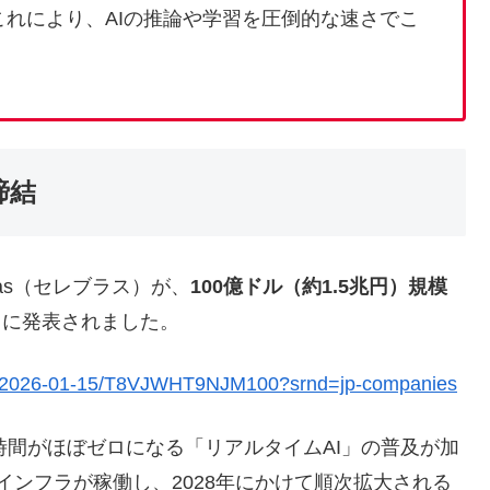
れにより、AIの推論や学習を圧倒的な速さでこ
締結
ras（セレブラス）が、
100億ドル（約1.5兆円）規模
4日に発表されました。
les/2026-01-15/T8VJWHT9NJM100?srnd=jp-companies
時間がほぼゼロになる「リアルタイムAI」の普及が加
のインフラが稼働し、2028年にかけて順次拡大される