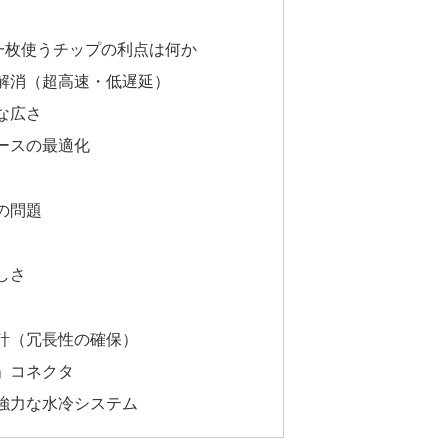
一枚使うチップの利点は何か
の解消（超高速・低遅延）
的な広さ
ペースの最適化
）の問題
しさ
設計（冗長性の確保）
る」コネクタ
の強力な水冷システム