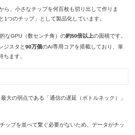
から、小さなチップを何百枚も切り出して作りま
と1つのチップ」として製品化しています。
般的なGPU（数センチ角）の
約50倍以上
の面積です。
ンジスタと
90万個
のAI専用コアを搭載しており、単
持ちます。
る最大の弱点である「通信の遅延（ボトルネック）」
チップを並べて繋ぐ必要がないため、データがチッ