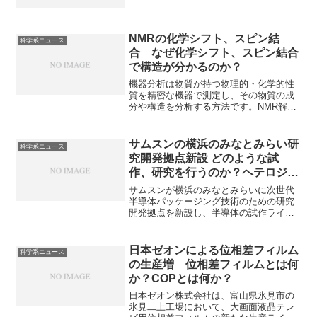
ています。マイカコンデンサは天然鉱物
である雲母（マイカ）を誘電体としたコ
ンデンサです。容量が非常に安定してお
り、優れた周波数特性と高い精度を持ち
NMRの化学シフト、スピン結
科学系ニュース
ます。温度による誘電率の変化が小さ
合 なぜ化学シフト、スピン結合
く、誘電損失が小さい理由を知ることが
で構造が分かるのか？
できます。
機器分析は物質が持つ物理的・化学的性
質を精密な機器で測定し、その物質の成
分や構造を分析する方法です。NMR解析
では「化学シフト」でパーツ（原子の種
類と環境）を特定し、「スピン結合」で
パーツ同士の繋がりを確認しています。
サムスンの横浜のみなとみらい研
科学系ニュース
化学シフトとスピン結合とはなにかを知
究開発拠点新設 どのような試
ることができます。
作、研究を行うのか？ヘテロジニ
アス・インテグレーションとはな
サムスンが横浜のみなとみらいに次世代
にか？
半導体パッケージング技術のための研究
開発拠点を新設し、半導体の試作ライン
を整備しています。どのような研究、試
作を行うのかなぜみなとみらいなのかを
知ることができます。
日本ゼオンによる位相差フィルム
科学系ニュース
の生産増 位相差フィルムとは何
か？COPとは何か？
日本ゼオン株式会社は、富山県氷見市の
氷見二上工場において、大画面液晶テレ