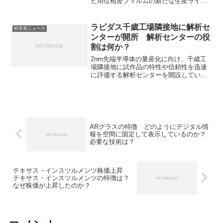
ビ用位相差フィルムの新たな生産ライン
を増設することを発表しています。位相
差フィルムとは偏光状態を制御するため
の特殊な光学フィルムで、偏光の位相を
ラピダス千歳工場隣接地に解析セ
科学系ニュース
ずらすことで、視野角や色再現性を向上
ンターが開所 解析センターの役
させることができます。視覚野とは何
割は何か？
か、どのような物質が位相差フィルムに
利用されてるのかを知ることができま
2nm先端半導体の量産化に向け、千歳工
す。
場隣接地に試作品の特性や信頼性を迅速
に評価する解析センターを開設していま
す。どのような解析を行うのかなどを知
ることができます。
ARグラスの特徴 どのようにデジタル情
報を空間に固定して表示しているのか？
必要な技術は？
テキサス・インスツルメンツ株価上昇
テキサス・インスツルメンツの特徴は？
なぜ株価が上昇したのか？