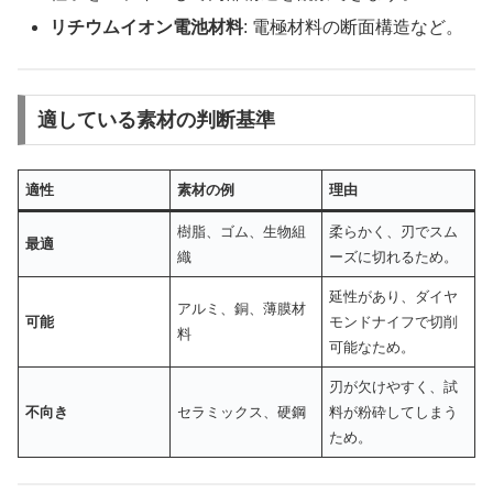
リチウムイオン電池材料
: 電極材料の断面構造など。
適している素材の判断基準
適性
素材の例
理由
樹脂、ゴム、生物組
柔らかく、刃でスム
最適
織
ーズに切れるため。
延性があり、ダイヤ
アルミ、銅、薄膜材
可能
モンドナイフで切削
料
可能なため。
刃が欠けやすく、試
不向き
セラミックス、硬鋼
料が粉砕してしまう
ため。