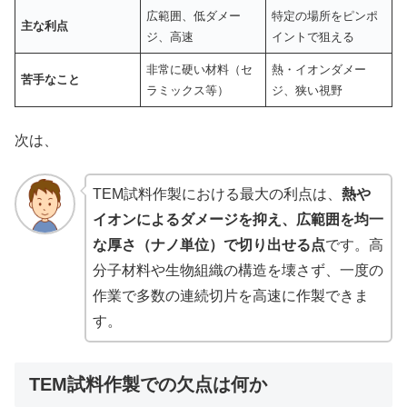
広範囲、低ダメー
特定の場所をピンポ
主な利点
ジ、高速
イントで狙える
非常に硬い材料（セ
熱・イオンダメー
苦手なこと
ラミックス等）
ジ、狭い視野
次は、
TEM試料作製における最大の利点は、
熱や
イオンによるダメージを抑え、広範囲を均一
な厚さ（ナノ単位）で切り出せる点
です。高
分子材料や生物組織の構造を壊さず、一度の
作業で多数の連続切片を高速に作製できま
す。
TEM試料作製での欠点は何か