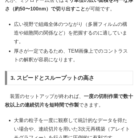
んが、ミクロトーム法では
ミリ単位の広い面積を均一な厚
さ（約50〜100nm）で切り出すこと
が可能です。
広い視野で組織全体のつながり（多層フィルムの構
造や細胞間の関係など）を把握するのに適していま
す。
厚さが一定であるため、TEM画像上でのコントラス
トの解釈が容易になります。
3. スピードとスループットの高さ
装置のセットアップが終われば、
一度の切削作業で数十
枚以上の連続切片を短時間で作製
できます。
大量の粒子を一度に観察して統計的なデータを得た
い場合や、連続切片を用いた3次元再構築（アレイト
モグラフィー）を行う際に圧倒的に有利です。