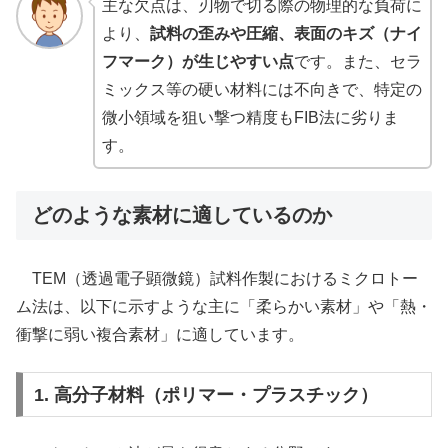
主な欠点は、刃物で切る際の物理的な負荷に
より、
試料の歪みや圧縮、表面のキズ（ナイ
フマーク）が生じやすい点
です。また、セラ
ミックス等の硬い材料には不向きで、特定の
微小領域を狙い撃つ精度もFIB法に劣りま
す。
どのような素材に適しているのか
TEM（透過電子顕微鏡）試料作製におけるミクロトー
ム法は、以下に示すような主に「柔らかい素材」や「熱・
衝撃に弱い複合素材」に適しています。
1. 高分子材料（ポリマー・プラスチック）