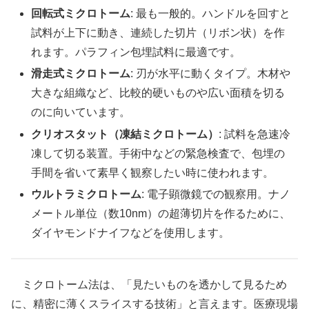
回転式ミクロトーム
: 最も一般的。ハンドルを回すと
試料が上下に動き、連続した切片（リボン状）を作
れます。パラフィン包埋試料に最適です。
滑走式ミクロトーム
: 刃が水平に動くタイプ。木材や
大きな組織など、比較的硬いものや広い面積を切る
のに向いています。
クリオスタット（凍結ミクロトーム）
: 試料を急速冷
凍して切る装置。手術中などの緊急検査で、包埋の
手間を省いて素早く観察したい時に使われます。
ウルトラミクロトーム
: 電子顕微鏡での観察用。ナノ
メートル単位（数10nm）の超薄切片を作るために、
ダイヤモンドナイフなどを使用します。
ミクロトーム法は、「見たいものを透かして見るため
に、精密に薄くスライスする技術」と言えます。医療現場