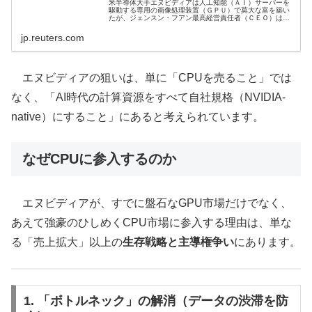
米半導体大手エヌビディアは人工知能（ＡＩ）サーバーを
駆動する専用の画像処理装置（ＧＰＵ）で莫大な富を築い
たが、ジェンスン・フアン最高経営責任者（ＣＥＯ）は汎
用性の高い中央処理装置（ＣＰＵ）への愛着をますます公
言している。
jp.reuters.com
エヌビディアの狙いは、単に「CPUを売ること」では
なく、「AI時代の計算資源をすべて自社規格（NVIDIA-
native）にすること」にあると考えられています。
なぜCPUに参入するのか
エヌビディアが、すでに盤石なGPU市場だけでなく、
あえて強豪のひしめくCPU市場に参入する理由は、単な
る「売上拡大」以上の
生存戦略と主導権争い
にあります。
1. 「ボトルネック」の解消（データの渋滞を防