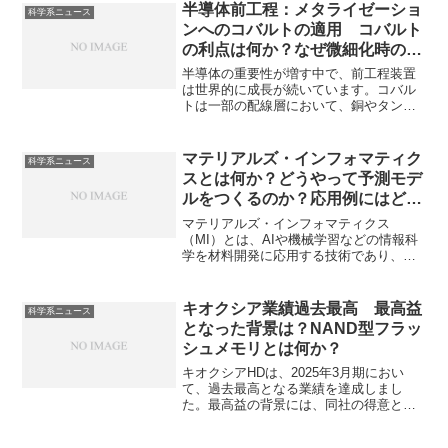
現在ではタンタルが主に利用されていま
半導体前工程：メタライゼーショ
科学系ニュース
すが、一部ではチタンも使用されていま
ンへのコバルトの適用 コバルト
す。バリアメタルの必要性やチタンとタ
の利点は何か？なぜ微細化時の抵
ンタルの使い分けを知ることができま
抗増加が少ないのか？
す。
半導体の重要性が増す中で、前工程装置
は世界的に成長が続いています。コバル
トは一部の配線層において、銅やタング
ステンと並ぶ、あるいはそれらを代替す
る重要な材料として位置づけられていま
す。メタライゼーションの材料としてコ
マテリアルズ・インフォマティク
科学系ニュース
バルトの優れる点やその理由を知ること
スとは何か？どうやって予測モデ
ができます。
ルをつくるのか？応用例にはどん
なものがあるのか？
マテリアルズ・インフォマティクス
（MI）とは、AIや機械学習などの情報科
学を材料開発に応用する技術であり、新
材料の探索や既存材料の特性最適化を効
率的に行う取り組みのことです。どのよ
うに予測を行うのかどのような応用例が
キオクシア業績過去最高 最高益
科学系ニュース
あるのかを知ることができます。
となった背景は？NAND型フラッ
シュメモリとは何か？
キオクシアHDは、2025年3月期におい
て、過去最高となる業績を達成しまし
た。最高益の背景には、同社の得意とす
る不揮発性メモリの一種であるNANDフ
ラッシュメモリ市場の回復、拡大があり