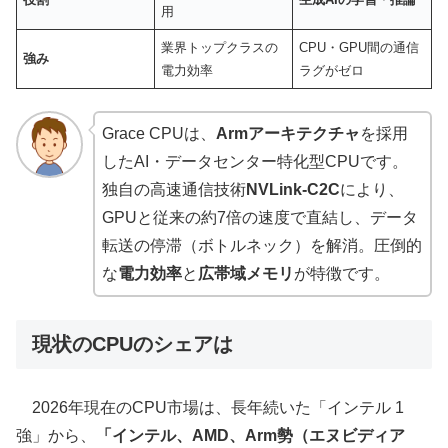
用
業界トップクラスの
CPU・GPU間の通信
強み
電力効率
ラグがゼロ
Grace CPUは、
Armアーキテクチャ
を採用
したAI・データセンター特化型CPUです。
独自の高速通信技術
NVLink-C2C
により、
GPUと従来の約7倍の速度で直結し、データ
転送の停滞（ボトルネック）を解消。圧倒的
な
電力効率
と
広帯域メモリ
が特徴です。
現状のCPUのシェアは
2026年現在のCPU市場は、長年続いた「インテル 1
強」から、
「インテル、AMD、Arm勢（エヌビディア