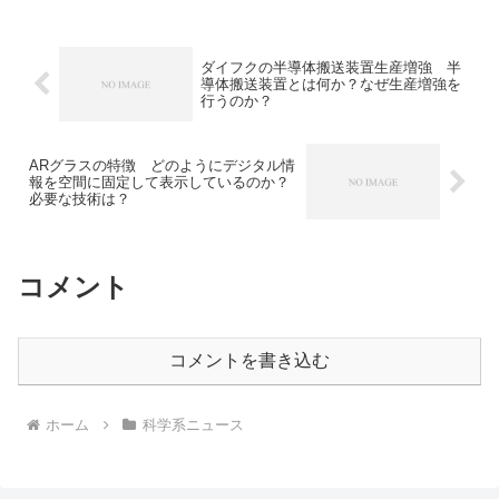
ます。NANDフラッシュメモリがなぜ電
源を落としても、データを保存できるの
か、今後の展望はどうかについて知るこ
とができます。
ダイフクの半導体搬送装置生産増強 半
導体搬送装置とは何か？なぜ生産増強を
行うのか？
ARグラスの特徴 どのようにデジタル情
報を空間に固定して表示しているのか？
必要な技術は？
コメント
コメントを書き込む
ホーム
科学系ニュース