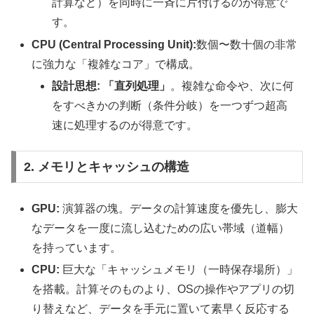
計算など）を同時に一斉に片付けるのが得意で
す。
CPU (Central Processing Unit):
数個〜数十個の非常
に強力な「複雑なコア」で構成。
設計思想:
「直列処理」
。複雑な命令や、次に何
をすべきかの判断（条件分岐）を一つずつ超高
速に処理するのが得意です。
2. メモリとキャッシュの構造
GPU:
演算器の塊。データの計算速度を優先し、膨大
なデータを一度に流し込むための広い帯域（道幅）
を持っています。
CPU:
巨大な「キャッシュメモリ（一時保存場所）」
を搭載。計算そのものより、OSの操作やアプリの切
り替えなど、データを手元に置いて素早く反応する