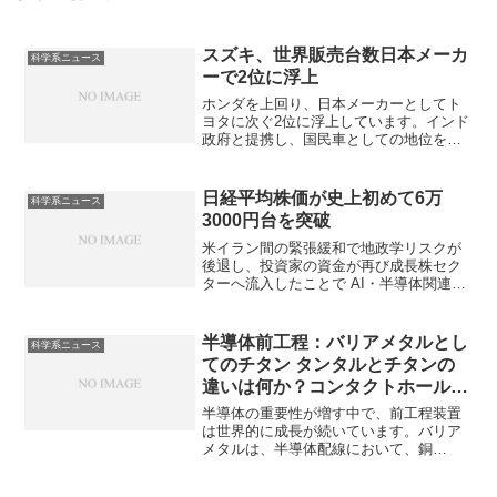
スズキ、世界販売台数日本メーカ
科学系ニュース
ーで2位に浮上
ホンダを上回り、日本メーカーとしてト
ヨタに次ぐ2位に浮上しています。インド
政府と提携し、国民車としての地位を築
いた「先駆者利益」を得たことなどで販
売台数を増加させています。インドでの
成功の理由を知ることができます。
日経平均株価が史上初めて6万
科学系ニュース
3000円台を突破
米イラン間の緊張緩和で地政学リスクが
後退し、投資家の資金が再び成長株セク
ターへ流入したことで AI・半導体関連株
の上昇もあり、初めて6万3000円台を突破
しています。好調の企業とその理由を知
ることができます。
半導体前工程：バリアメタルとし
科学系ニュース
てのチタン タンタルとチタンの
違いは何か？コンタクトホールと
は何か？
半導体の重要性が増す中で、前工程装置
は世界的に成長が続いています。バリア
メタルは、半導体配線において、銅
（Cu）などの金属が周囲のシリコンや絶
縁膜へ拡散するのを防ぐ薄い層であり、