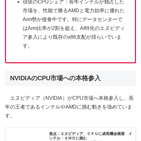
現状のCPUシェア：長年インテルが独占した
市場を、性能で勝るAMDと電力効率に優れた
Arm勢が侵食中です。特にデータセンターで
はArm比率が2割を超え、AI特化のエヌビディ
ア参入により既存のx86支配が揺らいでいま
す。
NVIDIAのCPU市場への本格参入
エヌビディア（NVIDIA）がCPU市場へ本格参入し、長
年の王者であるインテルやAMDに挑む動きを強めていま
す。
焦点：エヌビディア、ＣＰＵに成長機会模索 イ
ンテル・ＡＭＤに挑む