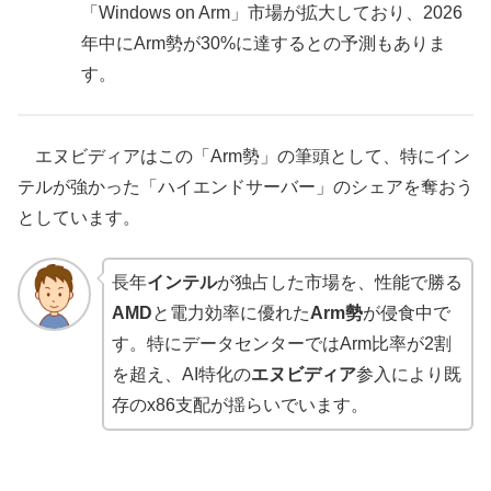
「Windows on Arm」市場が拡大しており、2026
年中にArm勢が30%に達するとの予測もありま
す。
エヌビディアはこの「Arm勢」の筆頭として、特にイン
テルが強かった「ハイエンドサーバー」のシェアを奪おう
としています。
長年
インテル
が独占した市場を、性能で勝る
AMD
と電力効率に優れた
Arm勢
が侵食中で
す。特にデータセンターではArm比率が2割
を超え、AI特化の
エヌビディア
参入により既
存のx86支配が揺らいでいます。