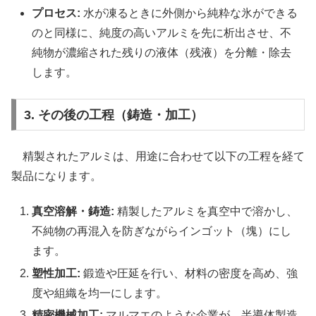
プロセス:
水が凍るときに外側から純粋な氷ができる
のと同様に、純度の高いアルミを先に析出させ、不
純物が濃縮された残りの液体（残液）を分離・除去
します。
3. その後の工程（鋳造・加工）
精製されたアルミは、用途に合わせて以下の工程を経て
製品になります。
真空溶解・鋳造:
精製したアルミを真空中で溶かし、
不純物の再混入を防ぎながらインゴット（塊）にし
ます。
塑性加工:
鍛造や圧延を行い、材料の密度を高め、強
度や組織を均一にします。
精密機械加工:
マルマエのような企業が、半導体製造