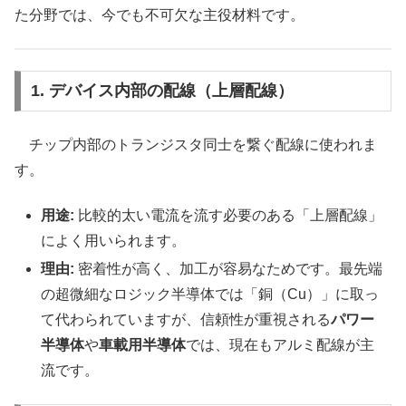
た分野では、今でも不可欠な主役材料です。
1. デバイス内部の配線（上層配線）
チップ内部のトランジスタ同士を繋ぐ配線に使われま
す。
用途:
比較的太い電流を流す必要のある「上層配線」
によく用いられます。
理由:
密着性が高く、加工が容易なためです。最先端
の超微細なロジック半導体では「銅（Cu）」に取っ
て代わられていますが、信頼性が重視される
パワー
半導体
や
車載用半導体
では、現在もアルミ配線が主
流です。