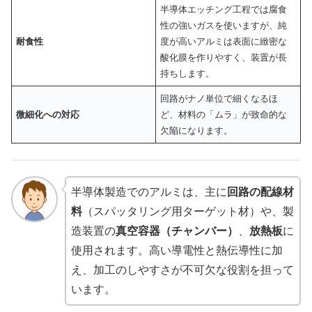
半導体エッチング工程では腐食
性の強いガスを使いますが、純
耐食性
度が高いアルミは表面に緻密な
酸化膜を作りやすく、装置が長
持ちします。
回路がナノ単位で細くなるほ
微細化への対応
ど、材料の「ムラ」が致命的な
欠陥になります。
半導体製造でのアルミは、主に
回路の配線材
料
（スパッタリング用ターゲット材）や、製
造装置の
真空容器（チャンバー）
、
放熱板
に
使用されます。高い導電性と熱伝導性に加
え、加工のしやすさが不可欠な役割を担って
います。