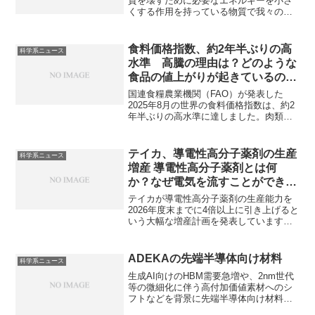
質を壊すために必要なエネルギーを小さ
くする作用を持っている物質で我々の生
活に欠かすことができません。酸化チタ
ンはただの粒ではなく、ナノチューブや
ナノシート、ボール状など、特殊な形に
食料価格指数、約2年半ぶりの高
科学系ニュース
加工するナノ構造制御も注目されていま
水準 高騰の理由は？どのような
す。ナノ構造制御の利点や方法を知るこ
食品の値上がりが起きているの
とができます。
か？
国連食糧農業機関（FAO）が発表した
2025年8月の世界の食料価格指数は、約2
年半ぶりの高水準に達しました。肉類、
植物油、砂糖を中心に上昇し、特に牛肉
や羊肉は需要増で過去最高値を記録しま
した。高騰の理由や今後の見通しを知る
テイカ、導電性高分子薬剤の生産
科学系ニュース
ことができます。
増産 導電性高分子薬剤とは何
か？なぜ電気を流すことができる
ようになるのか？
テイカが導電性高分子薬剤の生産能力を
2026年度末までに4倍以上に引き上げると
いう大幅な増産計画を発表しています。
導電性高分子薬剤は、電気を通す特殊な
プラスチック（導電性高分子）を生成・
加工するための化学製品ですなぜ電気が
ADEKAの先端半導体向け材料
科学系ニュース
流れるようになるのか哉その用途と増産
生成AI向けのHBM需要急増や、2nm世代
の理由を知ることができます。
等の微細化に伴う高付加価値素材へのシ
フトなどを背景に先端半導体向け材料の
需要が高まっています。ADEKAの強みで