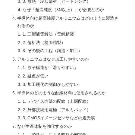
3. 放熱・冷却部材（ヒートシンク）
なぜ「超高純度（5N以上）」が必要なのか
半導体向け超高純度アルミニウムはどのように製造さ
れるのか
1. 三層液電解法（電解精製）
2. 偏析法（凝固精製）
3. その後の工程（鋳造・加工）
アルミニウムはなぜ加工しやすいのか
1. 原子構造が「滑りやすい」
2. 融点が低い
3. 加工硬化の制御がしやすい
半導体のどのような配線材料に使用されるのか
1. デバイス内部の配線（上層配線）
2. 外部接続用電極（アルミパッド）
3. CMOSイメージセンサなどの遮光膜
なぜ生産体制を強化するのか
1. 「消耗品」による収益の安定化