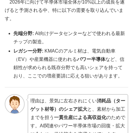
2026年に向けて半導体市場全体が10%以上の成長を遂
げると予測される中、特に以下の需要を取り込んでいま
す。
先端分野:
AI向けデータセンターなどで使われる最新
チップの製造。
レガシー分野:
KMACのアルミ材は、電気自動車
（EV）や産業機器に使われる
パワー半導体
など、信
頼性が求められる既存分野でも高いシェアを持って
おり、ここでの増産要請に応える狙いがあります。
理由は、景気に左右されにくい
消耗品（ター
ゲット材等）のシェア拡大
と、素材から加工
までを担う
一貫生産による高収益化
のためで
す。AI関連やパワー半導体市場の回復・拡大