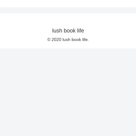
lush book life
© 2020 lush book life.