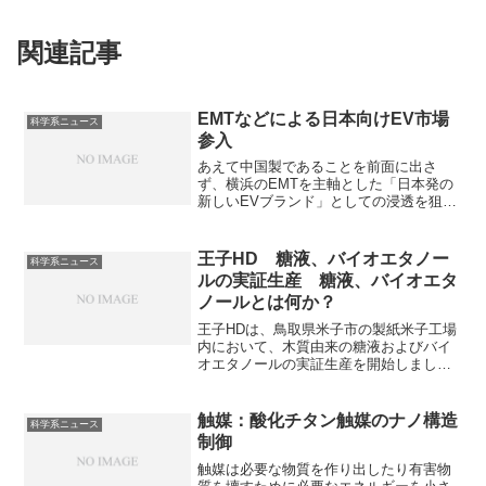
関連記事
EMTなどによる日本向けEV市場
科学系ニュース
参入
あえて中国製であることを前面に出さ
ず、横浜のEMTを主軸とした「日本発の
新しいEVブランド」としての浸透を狙っ
ています。EVの普及率の高い中国と日本
市場の違いを知ることができます。
王子HD 糖液、バイオエタノー
科学系ニュース
ルの実証生産 糖液、バイオエタ
ノールとは何か？
王子HDは、鳥取県米子市の製紙米子工場
内において、木質由来の糖液およびバイ
オエタノールの実証生産を開始しまし
た。糖液やエタノールは様々な用途があ
り、環境負荷の小さい製造法はカーボン
ニュートラルにつながる技術として注目
触媒：酸化チタン触媒のナノ構造
科学系ニュース
されています。糖液やエタノールの特徴
制御
や用途を知ることができます。
触媒は必要な物質を作り出したり有害物