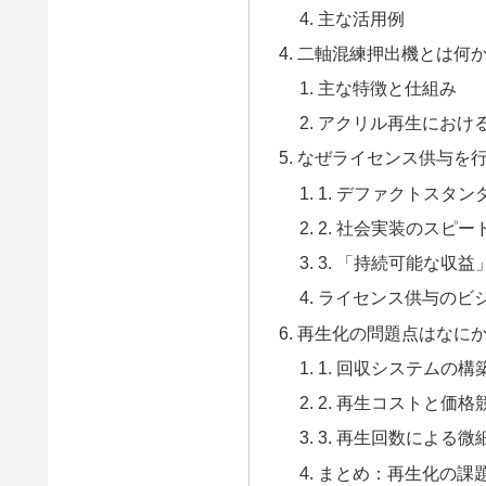
主な活用例
二軸混練押出機とは何
主な特徴と仕組み
アクリル再生におけ
なぜライセンス供与を
1. デファクトスタ
2. 社会実装のスピー
3. 「持続可能な収益
ライセンス供与のビ
再生化の問題点はなに
1. 回収システムの
2. 再生コストと価
3. 再生回数による
まとめ：再生化の課