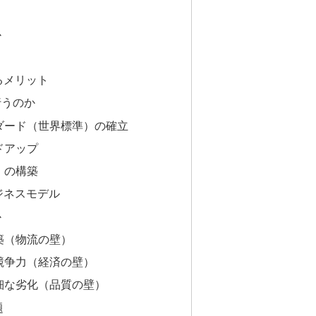
か
るメリット
行うのか
ンダード（世界標準）の確立
ドアップ
」の構築
ジネスモデル
か
構築（物流の壁）
格競争力（経済の壁）
微細な劣化（品質の壁）
題