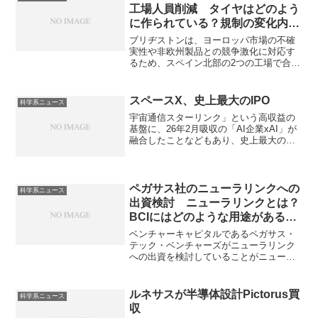
工場人員削減 タイヤはどのよう
に作られている？規制の変化内
容？
ブリヂストンは、ヨーロッパ市場の不確
実性や非欧州製品との競争激化に対応す
るため、スペイン北部の2つの工場で合計
546人の人員削減を計画しています。イン
フレや市場の不確実性、規制の変化、非
欧州製品の台頭による競争激化が生産能
スペースX、史上最大のIPO
科学系ニュース
力の調整を必要とする要因となっていま
宇宙通信スターリンク」という高収益の
す。タイヤの製造法や差別化のポイン
基盤に、26年2月吸収の「AI企業xAI」が
ト、規制がどのように変化しているかを
融合したことなどもあり、史上最大の規
知ることができます。
模となっています。AIの活用法や懸念点
が何か知ることができます。
ペガサス社のニューラリンクへの
科学系ニュース
出資検討 ニューラリンクとは？
BCIにはどのような用途があるの
か？
ベンチャーキャピタルであるペガサス・
テック・ベンチャーズがニューラリンク
への出資を検討していることがニュース
になっています。ニューラリンクとは脳
にチップを埋め込み、脳信号で外部機器
を操作するBCIの開発を行っている企業で
ルネサスが半導体設計Pictorus買
科学系ニュース
す。BCIが何に使われるのか、どのような
収
仕組みを持つのかを知ることができま