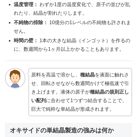
温度管理：
わずか1度の温度変化で、原子の並びが乱
れたり、結晶が割れたりします。
不純物の排除：
10億分の1レベルの不純物も許されま
せん。
時間の壁：
1本の大きな結晶（インゴット）を作るの
に、数週間から1ヶ月以上かかることもあります。
原料を高温で溶かし、
種結晶
を液面に触れさ
せ、回転させながら数週間かけて極低速で引
き上げます。液体の原子が
種結晶の規則正し
い配列
に合わせて1つずつ結合することで、
巨大で純粋な単結晶が形成されます。
オキサイドの単結晶製造の強みは何か