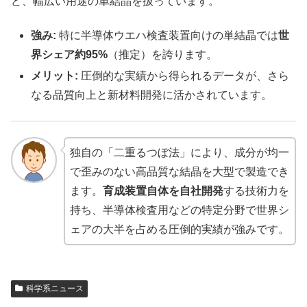
ど、幅広い用途の単結晶を扱っています。
強み:
特に半導体ウエハ検査装置向けの単結晶では
世
界シェア約95%
（推定）を誇ります。
メリット:
圧倒的な実績から得られるデータが、さら
なる品質向上と新材料開発に活かされています。
独自の「二重るつぼ法」により、成分が均一
で歪みのない高品質な結晶を大型で製造でき
ます。
育成装置自体を自社開発
する技術力を
持ち、半導体検査用などの特定分野で世界シ
ェアの大半を占める圧倒的実績が強みです。
科学系ニュース