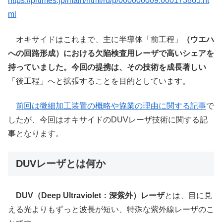
https://prtimes.jp/main/html/rd/p/000000009.000173865.ht
ml
オキサイドはこれまで、主に半導体「前工程」
（ウエハ
への回路形成）における欠陥検査用レーザで高いシェアを
持っていました。今回の提携は、その技術を成長著しい
「後工程」へと拡張することを目的としています。
前回は微細加工装置の概略や協業の理由に関する記事
で
したが、今回はオキサイドのDUVレーザ技術に関する記
事となります。
DUVレーザとは何か
DUV（Deep Ultraviolet：深紫外）レーザ
とは、目に見
える光よりもずっと波長が短い、特殊な紫外線レーザのこ