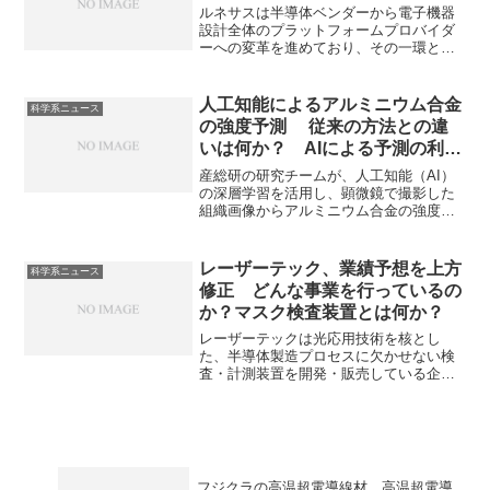
す。
ルネサスは半導体ベンダーから電子機器
設計全体のプラットフォームプロバイダ
ーへの変革を進めており、その一環と思
われます。Pictorusの特徴やルネサスとど
んな相互作用があるのか知ることができ
ます。
人工知能によるアルミニウム合金
科学系ニュース
の強度予測 従来の方法との違
いは何か？ AIによる予測の利点
は何か？
産総研の研究チームが、人工知能（AI）
の深層学習を活用し、顕微鏡で撮影した
組織画像からアルミニウム合金の強度を
予測する技術を開発したことがニュース
になっています。従来、アルミ合金の開
発には多くの実験と評価が必要でした
レーザーテック、業績予想を上方
科学系ニュース
が、この技術により、画像のみで強度を
修正 どんな事業を行っているの
予測できるようになり、非破壊、短時間
か？マスク検査装置とは何か？
での強度予測が可能になっています。ア
ルミニウム合金とは何か、どのように予
レーザーテックは光応用技術を核とし
測を行うのかなどを知ることができる記
た、半導体製造プロセスに欠かせない検
事になっています。
査・計測装置を開発・販売している企業
です。どのような装置を扱っているの
か、マスク検査装置とは何かを知ること
ができます。
フジクラの高温超電導線材 高温超電導