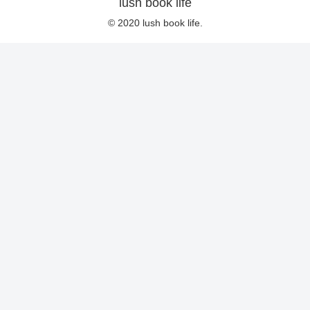
lush book life
© 2020 lush book life.