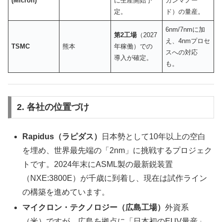
(Micron)
に生産開始予
ガンマノー
定。
ド）の量産。
6nm/7nmに加
第2工場
（2027
え、4nmプロセ
TSMC
熊本
年稼働）での
スへの対応
導入が確定。
も。
2. 各社の位置づけ
Rapidus（ラピダス）
日本勢として10年以上の空白
を埋め、世界最先端の「2nm」に挑戦するプロジェク
トです。2024年末にASML製の最新鋭装置
（NXE:3800E）が千歳に到着し、現在は試作ライン
の構築を進めています。
マイクロン・テクノロジー（広島工場）
外資系
（米）ですが、広島を拠点に「日本初のEUV量産」