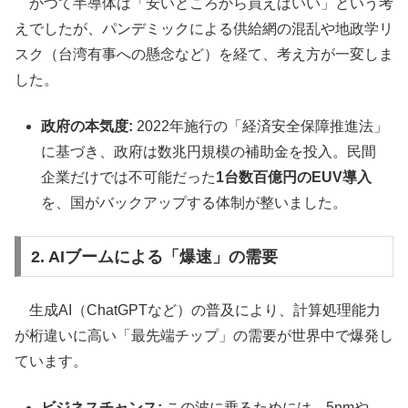
かつて半導体は「安いところから買えばいい」という考
えでしたが、パンデミックによる供給網の混乱や地政学リ
スク（台湾有事への懸念など）を経て、考え方が一変しま
した。
政府の本気度:
2022年施行の「経済安全保障推進法」
に基づき、政府は数兆円規模の補助金を投入。民間
企業だけでは不可能だった
1台数百億円のEUV導入
を、国がバックアップする体制が整いました。
2. AIブームによる「爆速」の需要
生成AI（ChatGPTなど）の普及により、計算処理能力
が桁違いに高い「最先端チップ」の需要が世界中で爆発し
ています。
ビジネスチャンス:
この波に乗るためには、5nmや