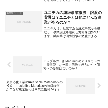
トは、高い熱伝導性、電気伝導性、耐熱
性などを有する者の、安定した品質を保
つためには冷凍保管が必要でした。銀ペ
ユニチカの繊維事業譲渡 譲渡の
科学系ニュース
ーストの特徴や利点、なぜ常温保存が可
背景は？ユニチカは他にどんな事
能になったのかを知ることができます。
業があるのか？
ユニチカは、祖業である繊維事業から撤
退し、事業譲渡を進める方針を固めてい
ます。繊維業は国際競争の激化による低
価格化、原料費高騰、国内市場縮小や労
働力不足などで厳しい局面になっていま
す。繊維業界の状況やユニチカの繊維業
以外の事業にどんなものがあるのかを知
ることができます。
アップルの一部Mac miniのアメリカへの
生産移管 なぜ国内回帰を行うのか？価
格への影響はないのか？
東京応化工業のIrresistible Materialsへの
投資 Irresistible Materialsの特徴は何
か？なぜ東京応化は同業に投資を行うの
か？