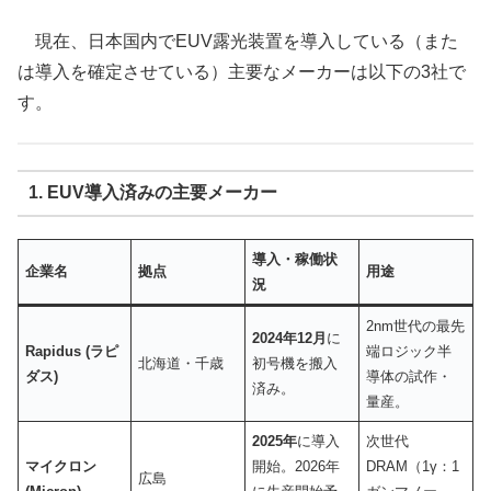
現在、日本国内でEUV露光装置を導入している（また
は導入を確定させている）主要なメーカーは以下の3社で
す。
1. EUV導入済みの主要メーカー
導入・稼働状
企業名
拠点
用途
況
2nm世代の最先
2024年12月
に
Rapidus (ラピ
端ロジック半
北海道・千歳
初号機を搬入
ダス)
導体の試作・
済み。
量産。
2025年
に導入
次世代
マイクロン
開始。2026年
DRAM（1γ：1
広島