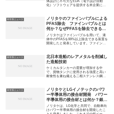
体設計に不可欠なEDA（電子設計自動
化）ソフトウェアを提供する米企業に対
し、中国への販売を停止するよう求めて
います。これは中国の技術的進歩を遅ら
せ、米国の国家安全保障と経済的利益を
ノリタケのファインバブルによる
科学系ニュース
保護しようとする意図があります。どの
PFAS除去 ファインバブルとは
ようなソフトウェアがあるのか、どのよ
何か？なぜPFASを除去できるの
うな企業が有力なのかを知ることができ
か？
ます。
ノリタケはファインバブルを用いて、液
体中のPFASを99%以上除去できる装置を
開発したと発表しています。ファインバ
ブルは汚れの吸着や洗浄、物質の分解な
ど、従来の泡にはない特性を活かして幅
広く応用されています。ファインバブル
北日本造船のレアメタルを削減し
科学系ニュース
の特徴やPFASを除去できる理由を知るこ
た造船技術
とができます。
ケミカルタンカーの需要が増加する中
で、貨物タンクに使用される強度と高い
耐食性を兼ね備える二相ステンレス鋼が
注目されています。二相ステンレス鋼の
特徴やレアメタルの使用量を減らすこと
のできる理由を知ることができます。
ノリタケとLGイノテックのパワ
科学系ニュース
ー半導体用の接合材開発 パワー
半導体用の接合材とは何か？銀ペ
ーストが使用される理由は何か？
ノリタケは、LG化学と共同で、自動車向
けパワー半導体用の接合材を開発したこ
とを発表しました。これまでの銀ペース