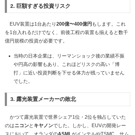
2. 巨額すぎる投資リスク
EUV装置は1台あたり
200億〜400億円
もします。これ
を1台入れるだけでなく、前後工程の装置も揃えると数千
億円規模の投資が必要です。
当時の日本企業は、リーマンショック後の業績不振
や円高の影響もあり、これほどリスクの高い「博
打」に近い投資判断を下せる体力が残っていません
でした。
3. 露光装置メーカーの敗北
かつて露光装置で世界シェア1位・2位を独占していた
のは
ニコン
と
キヤノン
でした。しかし、EUVの開発レー
スにおいて、オランダの
ASML
がインテルやTSMC、サム