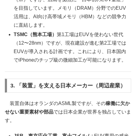
を目指しています。メモリ（DRAM）分野でのEUV
活用は、AI向け高帯域メモリ（HBM）などの競争力
に直結します。
TSMC（熊本工場）
第1工場はEUVを使わない世代
（12〜28nm）ですが、現在建設が進む第2工場では
EUVが導入される計画です。これにより、日本国内
でiPhoneのチップ級の微細加工が可能になります。
3. 「装置」を支える日本メーカー（周辺産業）
装置自体はオランダのASML製ですが、その
稼働に欠か
せない重要素材や部品
では日本企業が世界を独占していま
す。
JSR、東京応化工業、富士フイルム:
EUV専用の感光