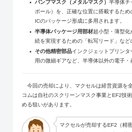
バンプマスク（メタルマスク）
半導体チ
ボール）を、正確な位置に搭載するため
ICのパッケージ形成に多用されます。
半導体パッケージ用部材
超小型・薄型化
続を実現するための「転写リード」など
その他精密部品
インクジェットプリンタ
用の微細ギアなど、半導体以外の電子・
今回の売却により、マクセルは経営資源を全
コムは自社のスクリーンマスク事業とEF2技
める狙いがあります。
マクセルが売却するEF2（精