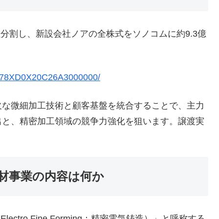
分割し、新設会社ノアの全株式をソノコムに約9.3億
C278XD0X20C26A3000000/
な微細加工技術と顧客基盤を統合することで、主力
出と、精密加工領域の競争力強化を狙います。譲渡実
材事業の内容は何か
Electro Fine Forming：精密電気鋳造）」と呼称する