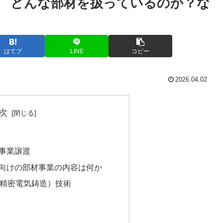
 どんな部材を扱っているのか？な
はてブ
LINE
コピー
2026.04.02
次
事業譲渡
向けの部材事業の内容は何か
（精密電気鋳造）技術