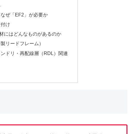
み
：なぜ「EF2」が必要か
置付け
材にはどんなものがあるのか
電鋳製リードフレーム）
ウンドリ・再配線層（RDL）関連