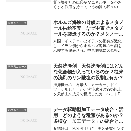
質を壊すために必要なエネルギーを小さ
くする作用を持っている物質で我々の生
活に欠かすことができません。根岸カッ
プリング反応は有機亜鉛化合物と有機ハ
ロゲン化物を、パラジウムやニッケル触
ホルムズ海峡の封鎖によるメタノ
科学系ニュース
媒を用いて結合させる反応です。どのよ
ール供給不安 なぜ中東でメタノ
うな利点があるのか、ニッケルとパラジ
ールを製造するのか？メタノール
ウムの触媒の使い分けを知ることができ
の用途は？
ます。
米国・イスラエルとイランの衝突が激化
し、イラン側からホルムズ海峡の封鎖を
示唆する発表され、中東地域に大規模な
メタノール合弁拠点をもつ三菱ガス化学
からの出荷にも影響が出ています。メタ
ノールの用途や出荷停止の際の影響を知
天然洗浄剤 天然洗浄剤にはどん
科学系ニュース
ることができます。
な化合物が入っているのか？従来
の洗剤のリン酸塩の役割は何か？
清掃機器の世界最大手メーカー、ドイ
ツ・ケルヒャーが、洗浄成分の99%以上
を天然由来成分で構成したカーペットPro
天然洗浄剤「RM 764N」を発売すること
を発表しています。洗浄剤にも環境負荷
の小さいな成分を用いることで、環境に
データ駆動型加工データ統合・活
科学系ニュース
も作業者にも優しい洗浄剤となっていま
用 どのような種類があるのか？
す。天然洗浄剤の成分は何か、なぜ硬度
多様な「加工データ」の統合とは
成分を抑えることが重要なのかを知るこ
何か？
とができます。
産総研は、2025年4月に「実装研究センタ