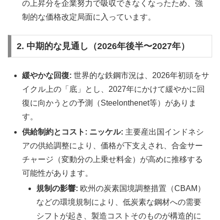
の上昇分を企業努力で吸収できなくなったため、強
制的な価格改定局面に入っています。
2. 中期的な見通し（2026年後半〜2027年）
緩やかな回復:
世界的な鉄鋼市況は、2026年初頭をサ
イクル上の「底」とし、2027年にかけて緩やかに回
復に向かうとの予測（Steelonthenet等）がありま
す。
供給制約とコスト:
ニッケル:
主要産出国インドネシ
アの供給調整により、価格が下支えされ、合金サー
チャージ（変動分の上乗せ料金）が高めに推移する
可能性があります。
規制の影響:
欧州の炭素国境調整措置（CBAM）
などの環境規制により、低炭素な鋼材への需要
シフトが起き、製造コストそのものが構造的に