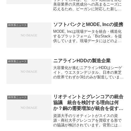
美容業界の天然成分への高まるニーズに
応えるため、ビーガンに対応した新しい
顔料を積極的に開発・投入しています。
ビーガン化粧品とは何か、どんな顔料が
使用されるのかを知ることができます。
ソフトバンクとMODE, Incの提携
科学系ニュース
MODE, Incは現場データを統合・構造化
するプラットフォーム「BizStack」を提
供しています。現場データにはどのよう
なものがあるのかソフトバンクが提携す
る理由を知ることができます。
ニアラインHDDの製造企業
科学系ニュース
大容量化が進むニアラインHDDはシーゲ
イト、ウエスタンデジタル、日本の東芝
の世界でわずか3社のみが製造していま
す。なぜ3社のみが製造しているのかやシ
ーゲイト・テクノロジーの特徴を知るこ
とができます。
リオティントとグレンコアの統合
科学系ニュース
協議 統合を検討する理由は何
か？銅の需要増加が統合を促す理
由は何か？
資源大手のリオティントがスイスの資
源・商社大手グレンコアを買収する形で
の協議が検討されています。背景には、
脱炭素に不可欠な銅の確保という目的が