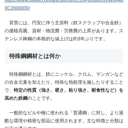
https://www.nikkei.com/article/DGXZQOFD068UU0W6A40
0C2000000/
背景には、円安に伴う主原料（鉄スクラップや合金鉄）
の価格高騰、資材・物流費・労務費の上昇があります。ス
テンレス棒鋼の本格的な値上げは約3年ぶりです。
特殊鋼鋼材とは何か
特殊鋼鋼材とは、鉄にニッケル、クロム、マンガンなど
の合金元素を加えたり、特殊な熱処理を施したりすること
で、
特定の性質（強さ、硬さ、粘り強さ、耐食性など）を
高めた鉄鋼
のことです。
一般的なビルや橋に使われる「普通鋼」に対し、より過
酷な環境や精密な部品に使用されます。主な特徴と分類は