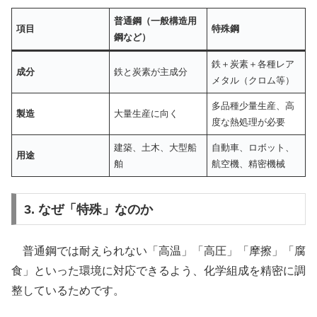
普通鋼（一般構造用
項目
特殊鋼
鋼など）
鉄＋炭素＋各種レア
成分
鉄と炭素が主成分
メタル（クロム等）
多品種少量生産、高
製造
大量生産に向く
度な熱処理が必要
建築、土木、大型船
自動車、ロボット、
用途
舶
航空機、精密機械
3. なぜ「特殊」なのか
普通鋼では耐えられない「高温」「高圧」「摩擦」「腐
食」といった環境に対応できるよう、化学組成を精密に調
整しているためです。