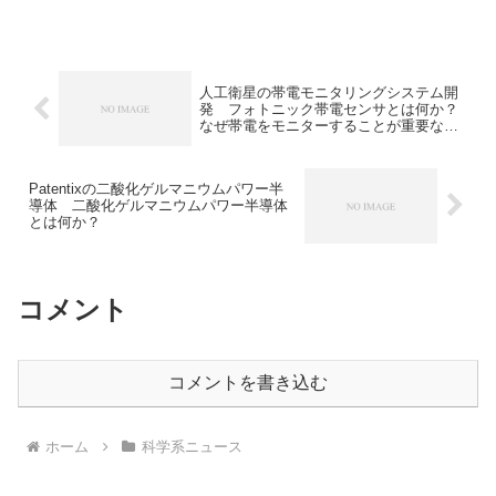
あります。銅の需要増加の理由やがなぜ
統合を促すのかなどを知ることができま
す。
人工衛星の帯電モニタリングシステム開
発 フォトニック帯電センサとは何か？
なぜ帯電をモニターすることが重要なの
か？
Patentixの二酸化ゲルマニウムパワー半
導体 二酸化ゲルマニウムパワー半導体
とは何か？
コメント
コメントを書き込む
ホーム
科学系ニュース