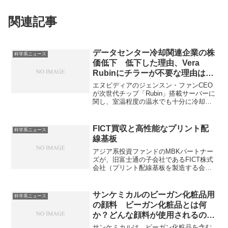
関連記事
データセンター冷却関連企業の株
科学系ニュース
価低下 低下した理由、Vera
Rubinにチラーが不要な理由は何
か？
エヌビディアのジェンスン・ファンCEO
が次世代チップ「Rubin」搭載サーバーに
関し、室温程度の温水でも十分に冷却可
能」と発言したことで冷却関連企業の株
価が下落しています。Rubinが温水で冷却
できる理由やエネルギー効率の改善方法
FICT買収と高性能なプリント配
科学系ニュース
を知ることができます。
線基板
アジア系投資ファンドのMBKパートナー
ズが、旧富士通の子会社であるFICT株式
会社（プリント配線基板を製造する会
社）を約1000億円で買収することを発表
しました。FICTの特徴である高いプリン
ト配線板の製造技術をどのように実現し
サンケミカルのビーガン化粧品用
科学系ニュース
ているのかを知ることができる記事にな
の顔料 ビーガン化粧品とは何
っています。
か？どんな顔料が使用されるの
か？
サンケミカルは、ビーガン化粧品を含む