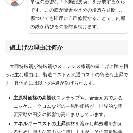
単位の緻密な「不動態皮膜」を形成するから
です。この膜が酸素や水分の浸透を遮断し、
傷ついても即座に自己修復することで、内部
の鉄が錆びるのを防ぎ続けます。
値上げの理由は何か
大同特殊鋼が特殊鋼やステンレス棒鋼の値上げに踏み切
った主な理由は、製造コストと流通コストの急激な上昇で
す。具体的には以下の4点が挙げられます。
主原料価格の高騰
鉄スクラップや、合金元素である
ニッケル・クロムなどの主原料価格が、世界的な需
要変動や円安の影響で高止まりしています。
エネルギーコストの上昇
鋼材を溶かし熱処理を加え
るために膨大な電力を消費しますが、その電気料金