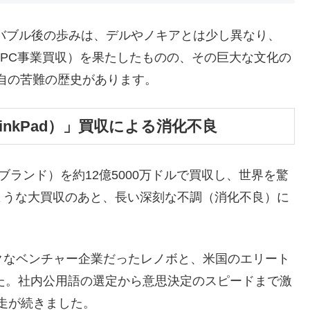
ムバブル後の歩みは、デルやノキアとは少し異なり、
のPC事業買収）を果たしたものの、その巨大な文化の
自の苦難の歴史があります。
hinkPad）」買収による消化不良
adブランド）を約12億5000万ドルで買収し、世界を驚
ような大買収のあと、長い深刻な不調（消化不良）に
クなベンチャー企業だったレノボと、米国のエリート
した。社内公用語の選定から意思決定のスピードまで激
走が続きました。