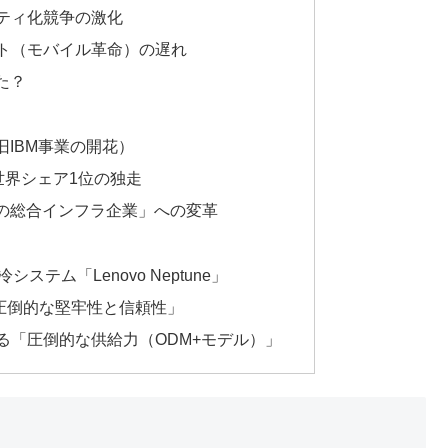
ィティ化競争の激化
フト（モバイル革命）の遅れ
た？
（旧IBM事業の開花）
る世界シェア1位の独走
AIの総合インフラ企業」への変革
システム「Lenovo Neptune」
「圧倒的な堅牢性と信頼性」
よる「圧倒的な供給力（ODM+モデル）」