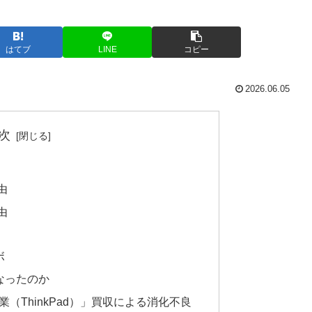
はてブ
LINE
コピー
2026.06.05
次
由
由
ボ
なったのか
事業（ThinkPad）」買収による消化不良