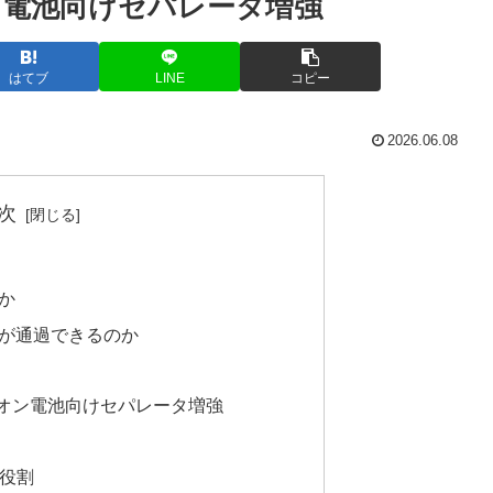
電池向けセパレータ増強
はてブ
LINE
コピー
2026.06.08
次
か
が通過できるのか
オン電池向けセパレータ増強
な役割