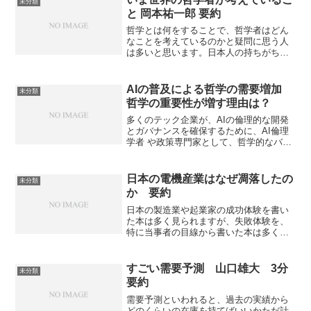
未分類
と 岡本祐一郎 要約
哲学とは何をすることで、哲学者はどん
なことを考えているのかと疑問に思う人
は多いと思います。日本人の持ちがちな
哲学＝人生論というイメージではない哲
学についてわかりやすく説明されていま
す。時代の大きな変革期にこそ物事の意
AIの普及による哲学の需要増加
未分類
味を問いただす哲学の必要性がよくわか
哲学の重要性が増す理由は？
ります。
多くのテック企業が、AIの倫理的な開発
とガバナンスを確保するために、AI倫理
学者 や政策専門家として、哲学的なバッ
クグラウンドを持つ人材を採用する傾向
が見られます。AI時代に哲学が重要な理
由や実際の需要増加の状況を知ることが
日本の電機産業はなぜ凋落したの
未分類
できます。
か 要約
日本の製造業や起業家の成功体験を書い
た本は多く見られますが、失敗体験を、
特に当事者の目線から書いた本は多くあ
りません。筆者に実体験から日本の大手
電機メーカーの凋落には共通の原因があ
り、その原因を5つの大罪と考えていま
すごい需要予測 山口雄大 3分
未分類
す。５つの大罪とは何かを通じて、「日
要約
本の電機産業はなぜ凋落したのか」を知
ることができる本になっています。
需要予測といわれると、過去の実績から
どのくらいの在庫を持てばいいかただ計