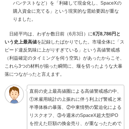
バンテストなど）を「利確して現金化し、SpaceXの
購入資金に充てる」という現実的な需給要因が重な
りました。
日経平均は、わずか数日前（6月3日）に
6万8,786円と
いう史上最高値
を記録したばかりでした。市場全体に「ス
ピード違反気味に上がりすぎている」という高値警戒感
（利益確定のタイミングを伺う空気）があったからこそ、
これら3つの材料が揃った瞬間に、堰を切ったような大暴
落につながったと言えます。
直前の史上最高値圏による高値警戒感の中、
①米雇用統計の上振れに伴う利上げ警戒と米
半導体株の暴落、②中東情勢の緊迫化による
リスクオフ、③今週末のSpaceX超大型IPO
を控えた巨額の換金売り、が重なったためで