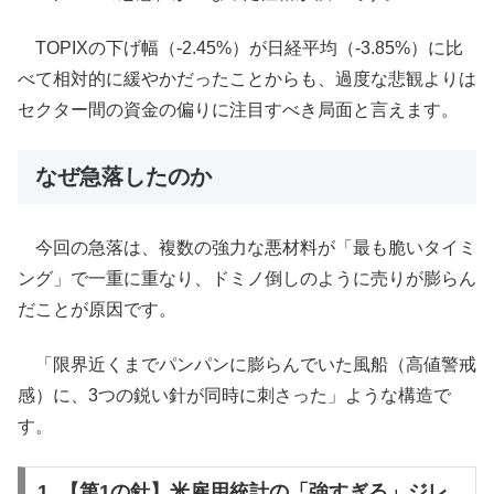
TOPIXの下げ幅（-2.45%）が日経平均（-3.85%）に比
べて相対的に緩やかだったことからも、過度な悲観よりは
セクター間の資金の偏りに注目すべき局面と言えます。
なぜ急落したのか
今回の急落は、複数の強力な悪材料が「最も脆いタイミ
ング」で一重に重なり、ドミノ倒しのように売りが膨らん
だことが原因です。
「限界近くまでパンパンに膨らんでいた風船（高値警戒
感）に、3つの鋭い針が同時に刺さった」ような構造で
す。
1. 【第1の針】米雇用統計の「強すぎる」ジレ