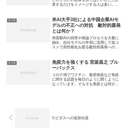
算するだけをイメージする人は多い。実
際には需要予測は競争力の源泉であり、
企業の大きな武器になる。最新の需要予
測を知ることができる。
米AI大手3社による中国企業AIモ
未分類
デルの不正への対抗 敵対的蒸発
とは何か？
米国製AIの回答や推論プロセスを大量に
抽出、自社モデルの学習に流用して低コ
ストで高性能化を図る敵対的蒸発への対
抗のために連携を行います。敵対的蒸発
とは何かやどのように対抗するのか知る
ことができます。
免疫力を強くする 宮坂昌之 ブル
未分類
ーバックス
コロナ渦でワクチン、集団免疫など免疫
に関する話題を毎日のように聞くように
なっています。そもそも免疫とは何か、
ワクチンとは何かについて分かりやすく
書かれています。コロナ発生前に書かれ
たものではありますが、ニュースに踊ら
されないためにも読むべき本になってい
ます。
ラピダスへの追加出資