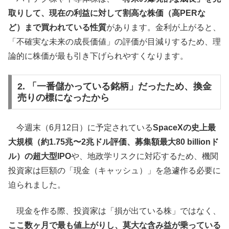
取りして、現在の利益に対して割高な株価（高PERな
ど）まで買われている性質
があります。金利が上がると、
「不確実な未来の成長価値」の評価が目減りするため、理
論的に株価が最も引き下げられやすくなります。
2. 「一番儲かっている銘柄」だったため、換金
売りの標になったから
今週末（6月12日）に予定されている
SpaceXの史上最
大規模（約1.75兆〜2兆ドル評価、募集額最大80 billionド
ル）の超大型IPO
や、地政学リスクに対応するため、機関
投資家は巨額の「現金（キャッシュ）」を急遽作る必要に
迫られました。
現金を作る際、投資家は「損が出ている株」ではなく、
ここ数ヶ月で最も値上がりし、莫大な含み益が乗っている