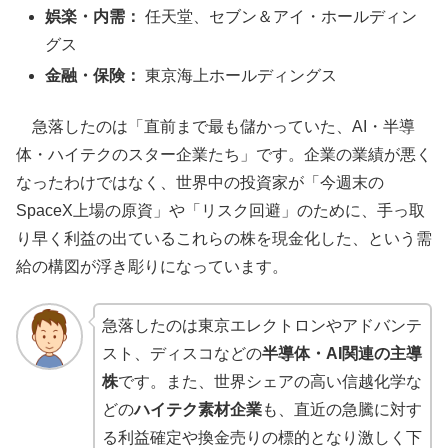
娯楽・内需：
任天堂、セブン＆アイ・ホールディン
グス
金融・保険：
東京海上ホールディングス
急落したのは「直前まで最も儲かっていた、AI・半導
体・ハイテクのスター企業たち」です。企業の業績が悪く
なったわけではなく、世界中の投資家が「今週末の
SpaceX上場の原資」や「リスク回避」のために、手っ取
り早く利益の出ているこれらの株を現金化した、という需
給の構図が浮き彫りになっています。
急落したのは東京エレクトロンやアドバンテ
スト、ディスコなどの
半導体・AI関連の主導
株
です。また、世界シェアの高い信越化学な
どの
ハイテク素材企業
も、直近の急騰に対す
る利益確定や換金売りの標的となり激しく下