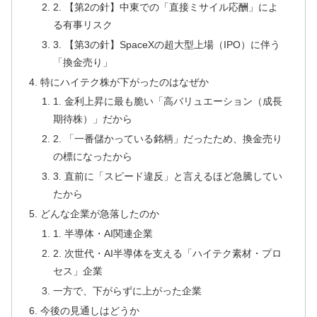
2. 【第2の針】中東での「直接ミサイル応酬」によ
る有事リスク
3. 【第3の針】SpaceXの超大型上場（IPO）に伴う
「換金売り」
特にハイテク株が下がったのはなぜか
1. 金利上昇に最も脆い「高バリュエーション（成長
期待株）」だから
2. 「一番儲かっている銘柄」だったため、換金売り
の標になったから
3. 直前に「スピード違反」と言えるほど急騰してい
たから
どんな企業が急落したのか
1. 半導体・AI関連企業
2. 次世代・AI半導体を支える「ハイテク素材・プロ
セス」企業
一方で、下がらずに上がった企業
今後の見通しはどうか