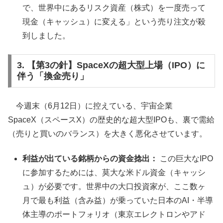
で、世界中にあるリスク資産（株式）を一度売って
現金（キャッシュ）に変える」という売り注文が殺
到しました。
3. 【第3の針】SpaceXの超大型上場（IPO）に
伴う「換金売り」
今週末（6月12日）に控えている、宇宙企業
SpaceX（スペースX）の歴史的な超大型IPOも、裏で需給
（売りと買いのバランス）を大きく悪化させています。
利益が出ている銘柄からの資金捻出：
この巨大なIPO
に参加するためには、莫大な米ドル資金（キャッシ
ュ）が必要です。世界中の大口投資家が、ここ数ヶ
月で最も利益（含み益）が乗っていた日本のAI・半導
体主導のポートフォリオ（東京エレクトロンやアド