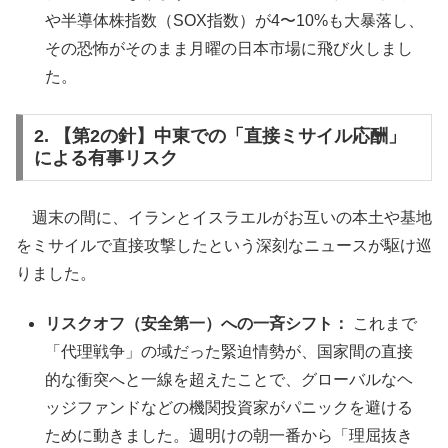
や半導体株指数（SOX指数）が4〜10%も大暴落し、
その恐怖がそのまま月曜の日本市場に飛び火しまし
た。
2. 【第2の針】中東での「直接ミサイル応酬」
による有事リスク
週末の間に、イランとイスラエルがお互いの本土や基地
をミサイルで直接攻撃したという深刻なニュースが駆け巡
りました。
リスクオフ（安全第一）への一斉シフト：
これまで
「代理戦争」の域だった緊迫情勢が、国家間の直接
的な衝突へと一線を超えたことで、グローバルなヘ
ッジファンドなどの機関投資家がパニックを避ける
ために動きました。週明けの朝一番から「理屈抜き