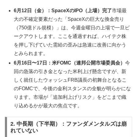
6月12日（金）：SpaceXのIPO（上場）完了
市場最
大の不確定要素だった「SpaceXの巨大な換金売り
（750億ドル規模）」は、今週金曜日の上場で一旦ピ
ークアウトします。ここを通過すれば、ハイテク株
を押し下げていた需給の歪みは急速に改善に向かう
とみられます。
6月16日〜17日：米FOMC（連邦公開市場委員会）
今
回の急落の引き金となった米利上げ懸念ですが、新
しく就任したウォッシュFRB議長の初舞台となるこ
のFOMCで、今後の金利スタンスの全貌が明らかにな
ります。市場が「追加利上げリスク」をどこまで織
り込めるかが最大の焦点です。
2. 中長期（下半期）：ファンダメンタルズは崩
れていない