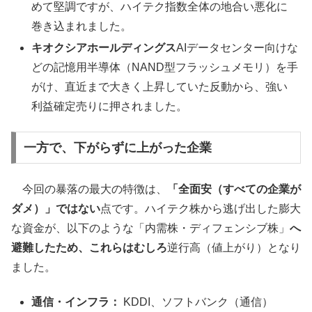
めて堅調ですが、ハイテク指数全体の地合い悪化に
巻き込まれました。
キオクシアホールディングス
AIデータセンター向けな
どの記憶用半導体（NAND型フラッシュメモリ）を手
がけ、直近まで大きく上昇していた反動から、強い
利益確定売りに押されました。
一方で、下がらずに上がった企業
今回の暴落の最大の特徴は、
「全面安（すべての企業が
ダメ）」ではない
点です。ハイテク株から逃げ出した膨大
な資金が、以下のような「内需株・ディフェンシブ株」
へ
避難したため、これらはむしろ
逆行高（値上がり）となり
ました。
通信・インフラ：
KDDI、ソフトバンク（通信）