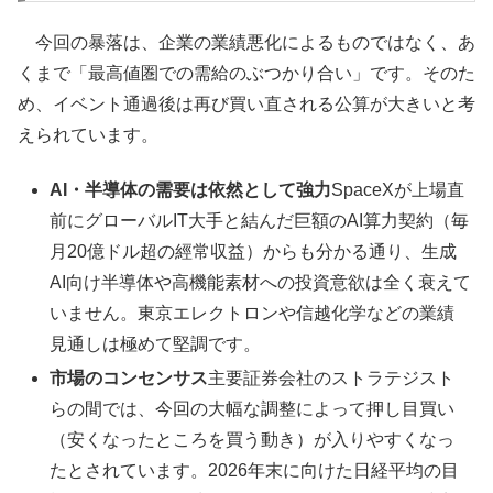
今回の暴落は、企業の業績悪化によるものではなく、あ
くまで「最高値圏での需給のぶつかり合い」です。そのた
め、イベント通過後は再び買い直される公算が大きいと考
えられています。
AI・半導体の需要は依然として強力
SpaceXが上場直
前にグローバルIT大手と結んだ巨額のAI算力契約（毎
月20億ドル超の經常収益）からも分かる通り、生成
AI向け半導体や高機能素材への投資意欲は全く衰えて
いません。東京エレクトロンや信越化学などの業績
見通しは極めて堅調です。
市場のコンセンサス
主要証券会社のストラテジスト
らの間では、今回の大幅な調整によって押し目買い
（安くなったところを買う動き）が入りやすくなっ
たとされています。2026年末に向けた日経平均の目