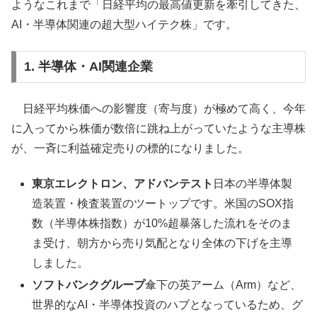
ようなこれまで「日経平均の最高値更新を牽引してきた、
AI・半導体関連の超大型ハイテク株」です。
1. 半導体・AI関連企業
日経平均株価への影響度（寄与度）が極めて高く、今年
に入ってから株価が数倍に跳ね上がっていたような主導株
が、一斉に利益確定売りの標的になりました。
東京エレクトロン、アドバンテスト
日本の半導体製
造装置・検査装置のツートップです。米国のSOX指
数（半導体株指数）が10%超暴落した流れをそのま
ま受け、朝方から売り気配となり全体の下げを主導
しました。
ソフトバンクグループ
傘下の英アーム（Arm）など、
世界的なAI・半導体投資のハブとなっているため、グ