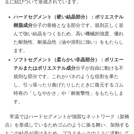
互に結びついて形成されています。
ハードセグメント（硬い結晶部分）：ポリエステル
樹脂成分
分子の骨格となる部分です。規則正しく並
んで強い結晶をつくるため、高い機械的強度、優れ
た耐熱性、耐薬品性（油や溶剤に強い）をもたらし
ます。
ソフトセグメント（柔らかい非晶部分）：ポリエー
テルまたはポリエステル成分
分子が自由に動ける不
規則な部分です。これがバネのような役割を果た
し、引っ張ったり曲げたりしたときに復元するゴム
特有の「しなやかさ」や「耐衝撃性」をもたらしま
す。
常温ではハードセグメントが強固なネットワーク（架橋
点）を形成しているためゴムのように振る舞い、加熱する
とこの結晶が溶けるため、プラスチックのように流動して