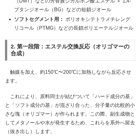
（DMT）などの芳香族ジカルボン酸エステル ＋ 1,4-
ブタンジオール（BG）などの短鎖ジオール
ソフトセグメント用：
ポリオキシテトラメチレング
リコール（PTMG）などの長鎖ポリエーテルジオール
2. 第一段階：エステル交換反応（オリゴマーの
合成）
触媒を加え、約150℃〜200℃に加熱しながら反応させ
ます。
これにより、原料同士が結びついて「ハード成分の基」
と「ソフト成分の基」が混ざり合った、分子量の比較的小
さな塊（オリゴマー）が作られます。この際、副生成物と
してメタノールや水が発生するため、これらを系外へ留去
（抜き出し）します。