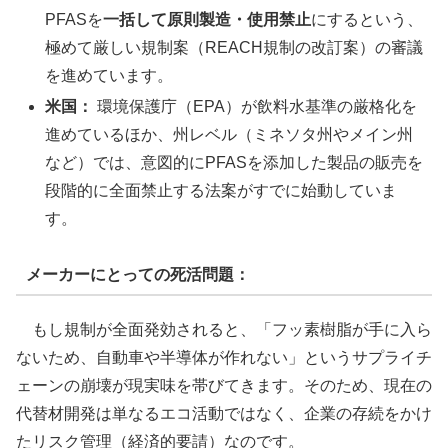
PFASを
一括して原則製造・使用禁止
にするという、
極めて厳しい規制案（REACH規制の改訂案）の審議
を進めています。
米国：
環境保護庁（EPA）が飲料水基準の厳格化を
進めているほか、州レベル（ミネソタ州やメイン州
など）では、意図的にPFASを添加した製品の販売を
段階的に全面禁止する法案がすでに始動していま
す。
メーカーにとっての死活問題：
もし規制が全面発効されると、「フッ素樹脂が手に入ら
ないため、自動車や半導体が作れない」というサプライチ
ェーンの崩壊が現実味を帯びてきます。そのため、現在の
代替材開発は単なるエコ活動ではなく、企業の存続をかけ
たリスク管理（経済的要請）なのです。