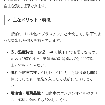
自由な形に成形できます。
2. 主なメリット・特徴
一般的なゴムや他のプラスチックと比較して、以下のよ
うな突出した強みを持っています。
広い温度特性：
低温（-40℃以下）でも硬くならず、
高温（150℃以上、東洋紡の新開発品では220℃以
上）でもへたらない。
優れた耐疲労性：
何万回、何百万回と繰り返し曲げ
伸ばししても、亀裂が入ったり破断したりしにく
い。
耐油性・耐薬品性：
自動車のエンジンオイルやグリ
ス、燃料に触れても劣化しにくい。