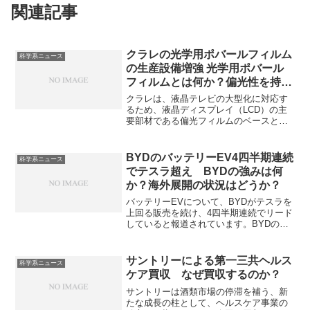
関連記事
クラレの光学用ポバールフィルム
科学系ニュース
の生産設備増強 光学用ポバール
フィルムとは何か？偏光性を持つ
理由は何か？
クラレは、液晶テレビの大型化に対応す
るため、液晶ディスプレイ（LCD）の主
要部材である偏光フィルムのベースとな
る「光学用ポバールフィルム」の生産設
備を増強しています。光学用ポバールフ
ィルムはポバール（PVA）を延伸・染色
BYDのバッテリーEV4四半期連続
科学系ニュース
することで、光の偏光を制御し、鮮明な
でテスラ超え BYDの強みは何
映像表示に不可欠な役割を果たします。
か？海外展開の状況はどうか？
どのように偏光を制御しているのかを知
ることができます。
バッテリーEVについて、BYDがテスラを
上回る販売を続け、4四半期連続でリード
していると報道されています。BYDの強
みは何か、海外展開の状況やテスラ不振
の理由を知ることができます。
サントリーによる第一三共ヘルス
科学系ニュース
ケア買収 なぜ買収するのか？
サントリーは酒類市場の停滞を補う、新
たな成長の柱として、ヘルスケア事業の