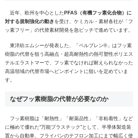
近年、欧州を中心とした
PFAS（有機フッ素化合物）に
対する規制強化の動き
を受け、ケミカル・素材各社が「フ
ッ素フリー」の代替素材開発を急ピッチで進めています。
東洋紡エムシーが発表した、「ペルプレン®」はフッ素
樹脂の代替を狙う高融点・超高耐熱性の熱可塑性ポリエス
テルエラストマーで、フッ素でなければ耐えられなかった
高温領域の代替市場へピンポイントに狙いを定めていま
す。
なぜフッ素樹脂の代替が必要なのか
フッ素樹脂は「耐熱性」「耐薬品性」「非粘着性」など
に極めて優れた“万能プラスチック”として、半導体製造装
置から自動車、フライパンのテフロン加工にまで幅広く使