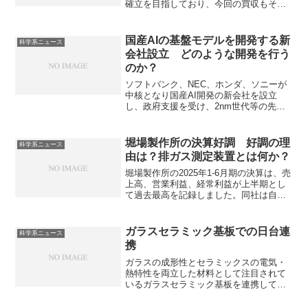
確立を目指しており、今回の買収もその
一環といえます。第一三共ヘルスケアの
特徴と第一三共側のメリットは何か知る
ことができます。
国産AIの基盤モデルを開発する新
科学系ニュース
会社設立 どのような開発を行う
のか？
ソフトバンク、NEC、ホンダ、ソニーが
中核となり国産AI開発の新会社を設立
し、政府支援を受け、2nm世代等の先端
半導体も活用した産業特化型基盤モデル
を構築するとされています。なぜ合同で
設立したのか、各企業の役割は何か知る
堀場製作所の決算好調 好調の理
科学系ニュース
ことができます。
由は？排ガス測定装置とは何か？
堀場製作所の2025年1-6月期の決算は、売
上高、営業利益、経常利益が上半期とし
て過去最高を記録しました。同社は自動
車、環境、医療、半導体、科学の各分野
で分析・計測機器を製造する総合メーカ
ーです。主力製品である排ガス測定装置
ガラスセラミック基板での日台連
科学系ニュース
とその仕組みを知ることができます。
携
ガラスの成形性とセラミックスの電気・
熱特性を両立した材料として注目されて
いるガラスセラミック基板を連携して量
産を目指しています。ガラスセラミック
基板の特性や各社の役割を知ることがで