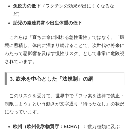
免疫力の低下
（ワクチンの効果が出にくくなるな
ど）
胎児の発達異常
や
出生体重の低下
これらは「直ちに命に関わる急性毒性」ではなく、「環
境に蓄積し、体内に溜まり続けることで、次世代や将来に
わたって悪影響を及ぼす慢性リスク」として非常に危険視
されています。
3. 欧米を中心とした「法規制」の網
このリスクを受けて、世界中で「フッ素を法律で禁止・
制限しよう」という動きが文字通り『待ったなし』の状況
になっています。
欧州（欧州化学物質庁：ECHA）：
数万種類に及ぶ