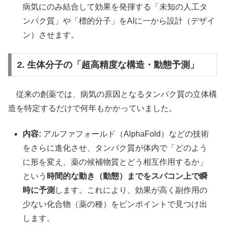
病気にのみ結合して効果を発揮する「未知の人工タ
ンパク質」や「標的分子」をAIに一から設計（デザイ
ン）させます。
2. 生体分子の「超高精度な構造・動態予測」
従来の創薬では、病気の原因となるタンパク質の立体構
造を特定するだけで何年もかかっていました。
内容:
アルファフォールド（AlphaFold）などの技術
をさらに進化させ、タンパク質が体内で「どのよう
に形を変え、薬の候補物質とどう相互作用するか」
という
時間的な動き（動態）までをスパコン上で瞬
時に予測
します。これにより、効果が高く副作用の
少ない化合物（薬の種）をピンポイントで見つけ出
します。