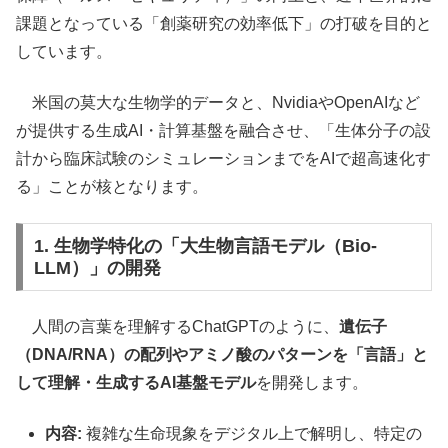
課題となっている「創薬研究の効率低下」の打破を目的と
しています。
米国の莫大な生物学的データと、NvidiaやOpenAIなど
が提供する生成AI・計算基盤を融合させ、「生体分子の設
計から臨床試験のシミュレーションまでをAIで超高速化す
る」ことが核となります。
1. 生物学特化の「大生物言語モデル（Bio-
LLM）」の開発
人間の言葉を理解するChatGPTのように、
遺伝子
（DNA/RNA）の配列やアミノ酸のパターンを「言語」と
して理解・生成するAI基盤モデル
を開発します。
内容:
複雑な生命現象をデジタル上で解明し、特定の