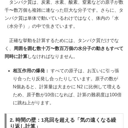
タンパク質は、炭素、水素、酸素、窒素などの原子が数
千〜数万個も複雑に連なった巨大な分子です。さらに、タ
ンパク質は単体で動いているわけではなく、体内の「水
（水分子）」の中で生きています。
正確な挙動を計算するためには、タンパク質だけでな
く、
周囲を囲む数十万〜数百万個の水分子の動きもすべて
同時に計算
しなければなりません。
相互作用の爆発：
すべての原子は、お互いに引っ張
り合ったり反発し合ったりしています。原子の数が
N個あると、計算量は大まかに N2 に比例して増える
ため、原子数が10倍になれば、計算の難易度は100倍
に跳ね上がります。
2. 時間の壁：1兆回を超える「気の遠くなる繰
り返し計算」