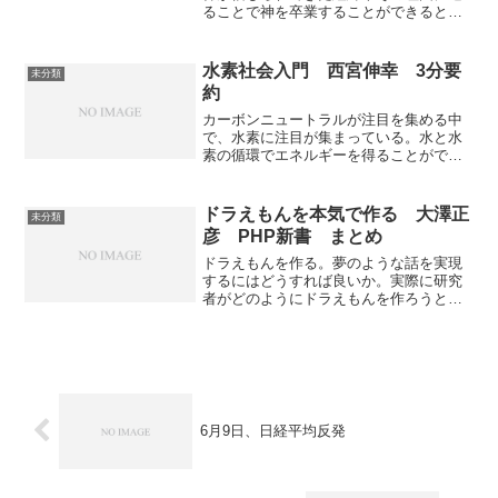
ることで神を卒業することができると考
えている。なぜ神に見切りをつけるべき
なのかそして科学とどう向き合うかにつ
いて書かれている。
水素社会入門 西宮伸幸 3分要
未分類
約
カーボンニュートラルが注目を集める中
で、水素に注目が集まっている。水と水
素の循環でエネルギーを得ることができ
れば究極ｎクリーンエネルギーとなる。
現状の水素エネルギーを知ることができ
る。
ドラえもんを本気で作る 大澤正
未分類
彦 PHP新書 まとめ
ドラえもんを作る。夢のような話を実現
するにはどうすれば良いか。実際に研究
者がどのようにドラえもんを作ろうとし
ているのかが分かりやすく書かれてい
る。人とのかかわり合いをするロボット
を作るには性能の高いAIが重要ではない
など常識とは逆の説明もあり面白かっ
た。
6月9日、日経平均反発