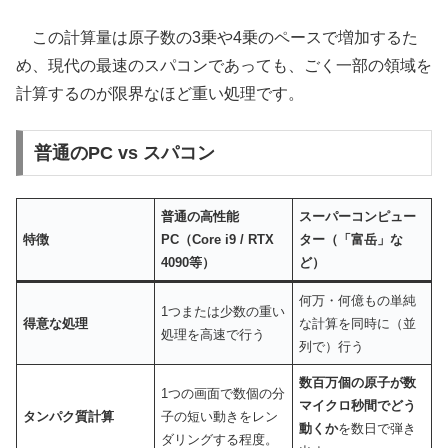
この計算量は原子数の3乗や4乗のペースで増加するた
め、現代の最速のスパコンであっても、ごく一部の領域を
計算するのが限界なほど重い処理です。
普通のPC vs スパコン
普通の高性能
スーパーコンピュー
特徴
PC（Core i9 / RTX
ター（「富岳」な
4090等）
ど）
何万・何億もの単純
1つまたは少数の重い
得意な処理
な計算を同時に（並
処理を高速で行う
列で）行う
数百万個の原子が数
1つの画面で数個の分
マイクロ秒間でどう
タンパク質計算
子の短い動きをレン
動くか
を数日で弾き
ダリングする程度。