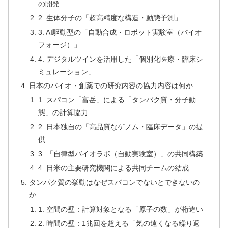
の開発
2. 生体分子の「超高精度な構造・動態予測」
3. AI駆動型の「自動合成・ロボット実験室（バイオ
フォージ）」
4. デジタルツインを活用した「個別化医療・臨床シ
ミュレーション」
日本のバイオ・創薬での研究内容の協力内容は何か
1. スパコン「富岳」による「タンパク質・分子動
態」の計算協力
2. 日本独自の「高品質なゲノム・臨床データ」の提
供
3. 「自律型バイオラボ（自動実験室）」の共同構築
4. 日米の主要研究機関による共同チームの結成
タンパク質の挙動はなぜスパコンでないとできないの
か
1. 空間の壁：計算対象となる「原子の数」が桁違い
2. 時間の壁：1兆回を超える「気の遠くなる繰り返