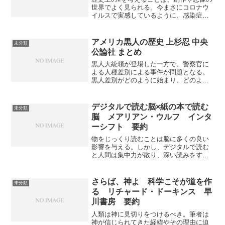
世界でよく見られる。今まさにコロナウ
イルスで実感しているように、感染症が
歴史に与えた影響は多い。製薬会社での
勤務経験のある作者が薬の役割と歴史へ
の影響について書いた本。
アメリカ黒人の歴史 上杉忍 中央
未分類
公論社 まとめ
黒人大統領が登場した一方で、警察官に
よる人種差別による事件が問題となる。
黒人差別がどのように始まり、どのよう
に変わってきたのかがわかりやすく網羅
されていて勉強になりました。
デジタルで読む脳×紙の本で読む
未分類
脳 メアリアン・ウルフ インタ
ーシフト 要約
物をじっくり読むことは脳に多くの良い
影響を与える。しかし、デジタルで読む
と人間は集中力が散り、深い読みをする
ことが難しい。今後の社会でより重要度
を増していくバイリテラシを持つために
も、本書でデジタルとアナログの違いを
さらば、神よ 科学こそが道を作
未分類
知ることができる。
る リチャード・ドーキンス 早
川書房 要約
人類は神に見切りをつけるべき。筆者は
神が信じられてきた経緯やその理由に迫