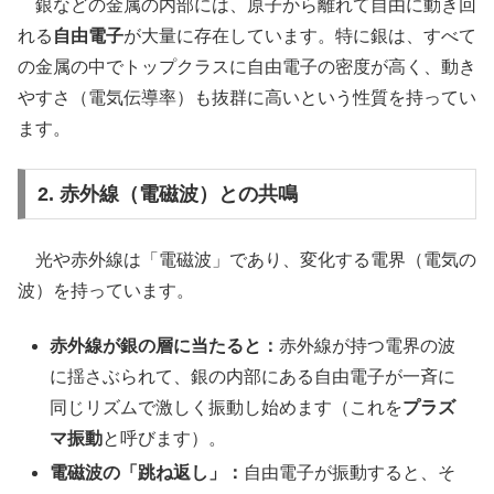
銀などの金属の内部には、原子から離れて自由に動き回
れる
自由電子
が大量に存在しています。特に銀は、すべて
の金属の中でトップクラスに自由電子の密度が高く、動き
やすさ（電気伝導率）も抜群に高いという性質を持ってい
ます。
2. 赤外線（電磁波）との共鳴
光や赤外線は「電磁波」であり、変化する電界（電気の
波）を持っています。
赤外線が銀の層に当たると：
赤外線が持つ電界の波
に揺さぶられて、銀の内部にある自由電子が一斉に
同じリズムで激しく振動し始めます（これを
プラズ
マ振動
と呼びます）。
電磁波の「跳ね返し」：
自由電子が振動すると、そ