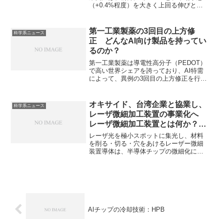
（+0.4%程度）を大きく上回る伸びとな
りました。ドイツの製造業の低迷理由や
今回の伸びで低迷から脱したと判断でき
るのかを知ることができます。
第一工業製薬の3回目の上方修
科学系ニュース
正 どんなAI向け製品を持ってい
るのか？
第一工業製薬は導電性高分子（PEDOT）
で高い世界シェアを誇っており、AI特需
によって、異例の3回目の上方修正を行う
ことを発表しています。PEDOTとは何
か、なぜここまで好調なのかを知ること
ができます。
オキサイド、台湾企業と協業し、
科学系ニュース
レーザ微細加工装置の事業化へ
レーザ微細加工装置とは何か？な
ぜ微細な穴が必要なのか？
レーザ光を極小スポットに集光し、材料
を削る・切る・穴をあけるレーザー微細
装置導体は、半導体チップの微細化に不
可欠な技術であり、AIチップの性能向上
に欠かすことができません。どのような
装置なのか、なぜ協業するのかを知るこ
とができます。
AIチップの冷却技術：HPB