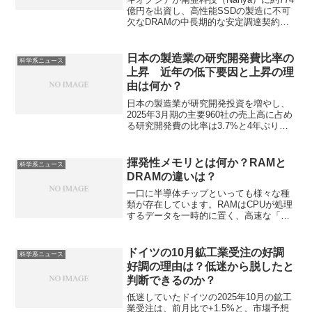
億円を出資し、高性能SSDの製造に不可
欠なDRAMの中長期的な安定調達契約を
締結しました。なぜ長期契約を結んだの
かやNanyaの特徴を知ることができま
す。
日本の製造業の研究開発費比率の
科学系ニュース
上昇 近年の低下要因と上昇の理
由は何か？
日本の製造業が研究開発投資を増やし、
2025年3月期の主要960社の売上高に占め
る研究開発費の比率は3.7%と4年ぶりに
上昇しています。近年の研究開発費比率
が低下していた理由や上昇の理由を知る
ことができます。
揮発性メモリとは何か？RAMと
科学系ニュース
DRAMの違いは？
一口に半導体チップといっても様々な種
類が存在しています。RAMはCPUが処理
するデータを一時的に置く、高速な「作
業用メモリ」です。RAMの一種である
DRAMとはなにかや主要なメーカーがど
こかを知ることができます。
ドイツの10月鉱工業受注の好調
科学系ニュース
好調の理由は？低迷から脱したと
判断できるのか？
低迷していたドイツの2025年10月の鉱工
業受注は、前月比で+1.5%と、市場予想