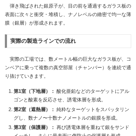
弾き飛ばされた銀原子が、目の前を通過するガラス板の
表面に次々と衝突・堆積し、ナノレベルの緻密で均一な薄
膜（銀層）が形成されます。
実際の製造ラインでの流れ
実際の工場では、数メートル幅の巨大なガラス板が、コ
ンベアに乗って複数の真空部屋（チャンバー）を連続で通
り抜けていきます。
第1室（下地層）：
酸化亜鉛などのターゲットにアル
ゴンと酸素を反応させ、誘電体層を形成。
第2室（遮熱層）：
純粋なターゲットをスパッタリン
グし、数ナノ〜十数ナノメートルの銀膜を形成。
第3室（保護層）：
再び誘電体層を重ねて銀をサンド
イッチし、さらに最表面に傷防止の保護層を形成。