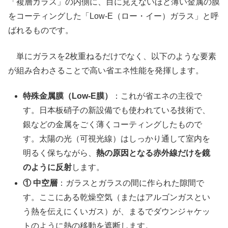
「複層ガラス」の内側に、目に見えないほど薄い金属の膜
をコーティングした「Low-E（ロー・イー）ガラス」と呼
ばれるものです。
単にガラスを2枚重ねるだけでなく、以下のような要素
が組み合わさることで高い省エネ性能を発揮します。
特殊金属膜（Low-E膜）
：これが省エネの主役で
す。日本板硝子の新設備でも使われている技術で、
銀などの金属をごく薄くコーティングしたもので
す。太陽の光（可視光線）はしっかり通して室内を
明るく保ちながら、
熱の原因となる赤外線だけを鏡
のように反射
します。
① 中空層
：ガラスとガラスの間に作られた隙間で
す。ここにある乾燥空気（またはアルゴンガスとい
う熱を伝えにくいガス）が、まるでダウンジャケッ
トのように熱の移動を遮断します。