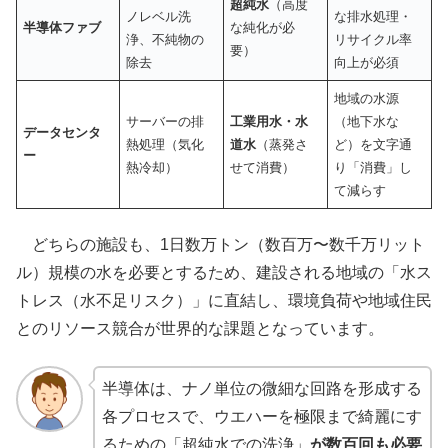
超純水
（高度
ノレベル洗
な排水処理・
半導体ファブ
な純化が必
浄、不純物の
リサイクル率
要）
除去
向上が必須
地域の水源
サーバーの排
工業用水・水
（地下水な
データセンタ
熱処理（気化
道水
（蒸発さ
ど）を文字通
ー
熱冷却）
せて消費）
り「消費」し
て減らす
どちらの施設も、1日数万トン（数百万〜数千万リット
ル）規模の水を必要とするため、建設される地域の「水ス
トレス（水不足リスク）」に直結し、環境負荷や地域住民
とのリソース競合が世界的な課題となっています。
半導体は、ナノ単位の微細な回路を形成する
各プロセスで、ウエハーを極限まで綺麗にす
るための「超純水での洗浄」
が数百回も必要