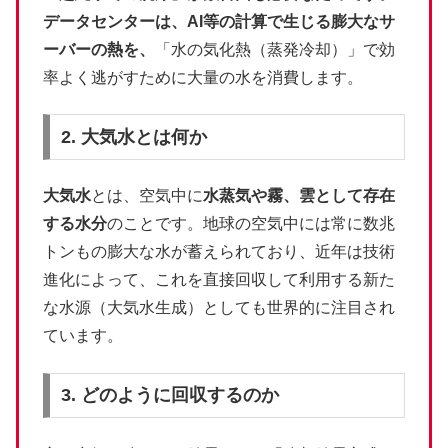
データセンターは、AI等の計算で生じる膨大なサ
ーバーの熱を、
「水の気化熱（蒸発冷却）」で効
率よく逃がすために大量の水を消費します。
2. 大気水とは何か
大気水
とは、空気中に
水蒸気や霧、雲として存在
する水分
のことです。地球の空気中には常に数兆
トンもの膨大な水が蓄えられており、近年は技術
進化によって、これを直接回収して利用する新た
な水源（大気水生成）としても世界的に注目され
ています。
3. どのように回収するのか