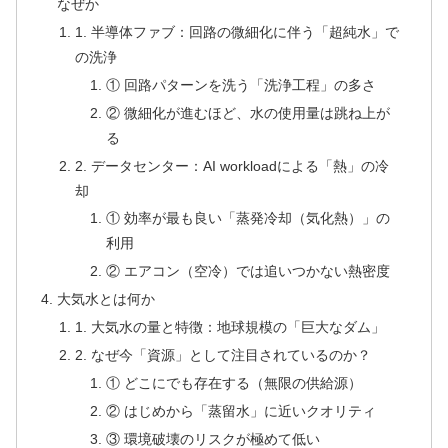
なぜか
1. 半導体ファブ：回路の微細化に伴う「超純水」で
の洗浄
① 回路パターンを洗う「洗浄工程」の多さ
② 微細化が進むほど、水の使用量は跳ね上が
る
2. データセンター：AI workloadによる「熱」の冷
却
① 効率が最も良い「蒸発冷却（気化熱）」の
利用
② エアコン（空冷）では追いつかない熱密度
大気水とは何か
1. 大気水の量と特徴：地球規模の「巨大なダム」
2. なぜ今「資源」として注目されているのか？
① どこにでも存在する（無限の供給源）
② はじめから「蒸留水」に近いクオリティ
③ 環境破壊のリスクが極めて低い