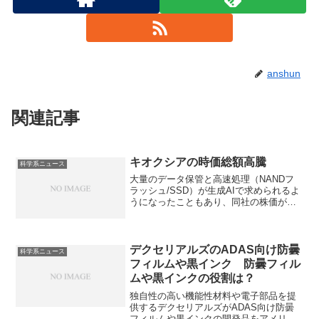
anshun
関連記事
キオクシアの時価総額高騰
科学系ニュース
大量のデータ保管と高速処理（NANDフ
ラッシュ/SSD）が生成AIで求められるよ
うになったこともあり、同社の株価が高
騰しています。メモリ不足の要因と今後
の動向を知ることができます。
デクセリアルズのADAS向け防曇
科学系ニュース
フィルムや黒インク 防曇フィル
ムや黒インクの役割は？
独自性の高い機能性材料や電子部品を提
供するデクセリアルズがADAS向け防曇
フィルムや黒インクの開発品をアメリカ