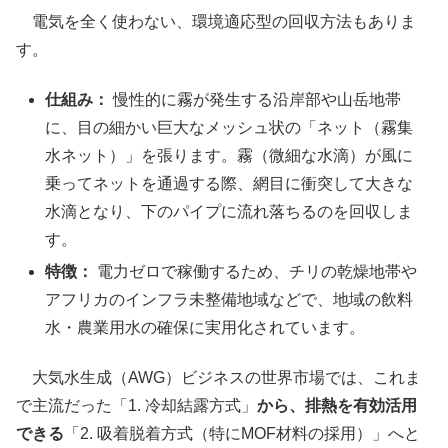
電気を全く使わない、環境適応型の回収方法もありま
す。
仕組み：
慢性的に霧が発生する沿岸部や山岳地帯
に、目の細かい巨大なメッシュ状の「ネット（霧集
水ネット）」を張ります。霧（微細な水滴）が風に
乗ってネットを通過する際、網目に衝突して大きな
水滴となり、下のパイプに流れ落ちるのを回収しま
す。
特徴：
電力ゼロで稼働するため、チリの乾燥地帯や
アフリカのインフラ未整備地域などで、地域の飲料
水・農業用水の確保に実用化されています。
大気水生成（AWG）ビジネスの世界市場では、これま
で主流だった「1. 冷却結露方式」
から、排熱を有効活用
できる
「2. 吸着脱着方式（特にMOF材料の採用）」へと