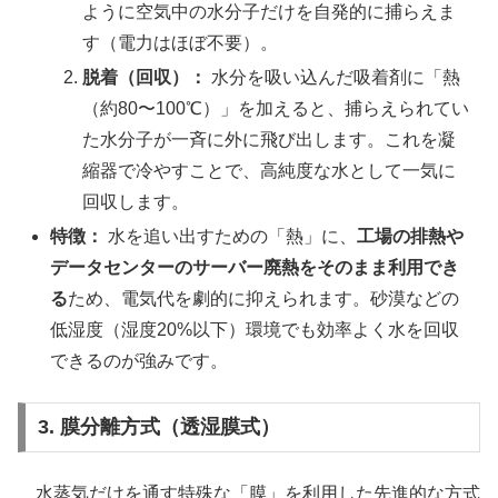
ように空気中の水分子だけを自発的に捕らえま
す（電力はほぼ不要）。
脱着（回収）：
水分を吸い込んだ吸着剤に「熱
（約80〜100℃）」を加えると、捕らえられてい
た水分子が一斉に外に飛び出します。これを凝
縮器で冷やすことで、高純度な水として一気に
回収します。
特徴：
水を追い出すための「熱」に、
工場の排熱や
データセンターのサーバー廃熱をそのまま利用でき
る
ため、電気代を劇的に抑えられます。砂漠などの
低湿度（湿度20%以下）環境でも効率よく水を回収
できるのが強みです。
3. 膜分離方式（透湿膜式）
水蒸気だけを通す特殊な「膜」を利用した先進的な方式