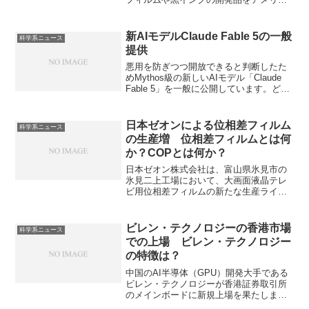
の展示会で紹介することが報道されてい
ます。どのような開発品を展示するの
か、ADASで求めらえる要求は何かを知
新AIモデルClaude Fable 5の一般
科学系ニュース
ることができます。
提供
悪用を防ぎつつ開放できると判断したた
めMythos級の新しいAIモデル「Claude
Fable 5」を一般に公開しています。どの
ように安全性を高めたのかや一般公開に
踏み切った理由を知ることができます。
日本ゼオンによる位相差フィルム
科学系ニュース
の生産増 位相差フィルムとは何
か？COPとは何か？
日本ゼオン株式会社は、富山県氷見市の
氷見二上工場において、大画面液晶テレ
ビ用位相差フィルムの新たな生産ライン
を増設することを発表しています。位相
差フィルムとは偏光状態を制御するため
の特殊な光学フィルムで、偏光の位相を
ビレン・テクノロジーの香港市場
科学系ニュース
ずらすことで、視野角や色再現性を向上
での上場 ビレン・テクノロジー
させることができます。視覚野とは何
の特徴は？
か、どのような物質が位相差フィルムに
利用されてるのかを知ることができま
中国のAI半導体（GPU）開発大手である
す。
ビレン・テクノロジーが香港証券取引所
のメインボードに新規上場を果たしまし
た。ビレン・テクノロジーがどんな企業