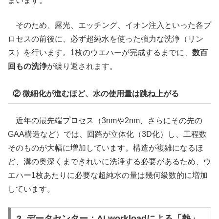
まいます。
そのため、露光、エッチング、イオン注入といった各プ
ロセスの前後に、必ず超純水を使った強力な洗浄（リン
ス）を行います。1枚のウエハーが完成するまでに、
数百
回もの洗浄
が繰り返されます。
② 微細化が進むほど、水の使用量は跳ね上がる
近年の最先端プロセス（3nmや2nm、さらにその先の
GAA構造など）では、回路が立体化（3D化）し、工程数
そのものが大幅に増加しています。構造が複雑になるほ
ど、溝の奥深くまできれいに洗浄する必要があるため、ウ
エハー1枚あたりに必要な超純水の量は幾何級数的に増加
しています。
2. データセンター：AI workloadによる「熱」