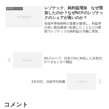
か、なぜ特に中国企業にとってチップレ
ットが重要となるのかを知ることができ
レゾナック、純利益増加 なぜ増
科学系ニュース
ます。
加したのか？なぜNCFのレゾナッ
クのシェアが高いのか？
先端半導体材料の需要が激増し、利益率
の高い製品構成へ転換したことなどの要
因でレゾナックの純利益が大幅に増加し
ています。先端半導体材料である非導電
性フィルムとは何かやなぜレゾナックの
シェアが高いのかを知ることができま
す。
SKグループ、日本でAIに特化した次世代
データセンター開設
6月12日、日経平均高騰
コメント