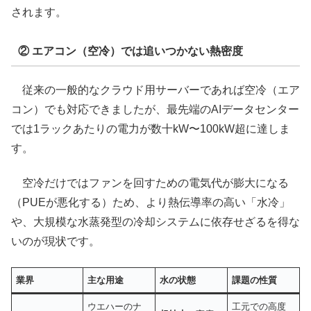
されます。
② エアコン（空冷）では追いつかない熱密度
従来の一般的なクラウド用サーバーであれば空冷（エア
コン）でも対応できましたが、最先端のAIデータセンター
では1ラックあたりの電力が数十kW〜100kW超に達しま
す。
空冷だけではファンを回すための電気代が膨大になる
（PUEが悪化する）ため、より熱伝導率の高い「水冷」
や、大規模な水蒸発型の冷却システムに依存せざるを得な
いのが現状です。
業界
主な用途
水の状態
課題の性質
ウエハーのナ
工元での高度