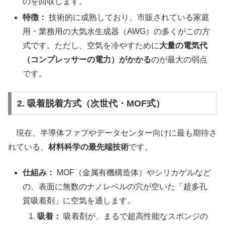
のを回収します。
特徴：
技術的に成熟しており、市販されている家庭
用・業務用の大気水生成器（AWG）の多くがこの方
式です。ただし、空気を冷やすために
大量の電気代
（コンプレッサーの電力）がかかる
のが最大の弱点
です。
2. 吸着脱着方式（次世代・MOF式）
現在、半導体ファブやデータセンター向けに最も期待さ
れている、
材料科学の最先端技術
です。
仕組み：
MOF（金属有機構造体）やシリカゲルなど
の、表面に無数のナノレベルの穴が空いた「超多孔
質吸着剤」に空気を通します。
吸着：
吸着剤が、まるで超高性能なスポンジの