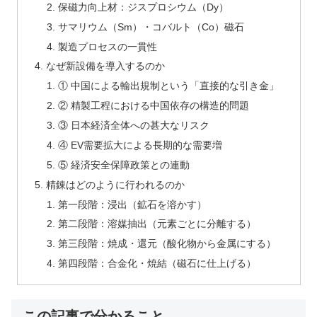
保磁力向上材：ジスプロシウム（Dy）
サマリウム（Sm）・コバルト（Co）磁石
製造プロセスの一貫性
なぜ新設備を導入するのか
① 中国による輸出規制という「直接的な引き金」
② 精製工程における中国依存の構造的問題
③ 日本経済全体への甚大なリスク
④ EV需要拡大による長期的な需要増
⑤ 経済安全保障政策との連動
精錬はどのように行われるのか
第一段階：浸出（鉱石を溶かす）
第二段階：溶媒抽出（元素ごとに分離する）
第三段階：焼成・還元（酸化物から金属にする）
第四段階：合金化・焼結（磁石に仕上げる）
この記事で分かること