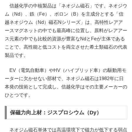
信越化学の中核製品は「ネオジム磁石」です。ネオジウ
ム（Nd）、鉄（Fe）、ボロン（B）を主成分とする「信
越ネオジウム（Nd）磁石Nシリーズ」は、高特性レアア
ースマグネットの中でも最高峰に位置し、原料がレアアー
ス元素の中でも比較的資源が豊富なNdとFeが主体である
ことで、高性能と低コストを両立させた希土類磁石の代表
製品です。
EV（電気自動車）やHV（ハイブリッド車）の駆動用モ
ーターに欠かせない部材で、ネオジム磁石は1982年に日
本発の技術として完成し、信越化学はその主要メーカーの
ひとつです。
保磁力向上材：ジスプロシウム（Dy）
ネオジム磁石単体では高温環境下で磁力が低下する弱点