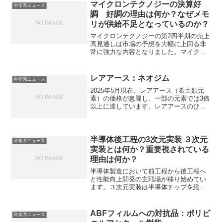
マイクロンテクノジーの決算好
科学系ニュース
調 好調の理由は何か？なぜメモ
リが供給不足となっているのか？
マイクロンテクノジーの第2四半期の売上
高見通しは市場の予想を大幅に上回る非
常に強力な内容となりました。マイクロ
ンの好調の理由やメモリが供給不足とな
っている理由を知ることができます。
レアアース：ネオジム
科学系ニュース
2025年5月現在、レアアース（希土類元
素）の価格が急騰し、一部の元素では3倍
以上に達しています。レアアースのひと
つである、ネオジムは鉄、ホウ素と化合
させたネオジム磁石は強力な磁力と高い
強度を持つことから様々な分野で使用さ
れています。強い磁力をために必要な特
半導体後工程の3次元実装 ３次元
科学系ニュース
徴やネオジム磁石がなぜ強い磁力を持つ
実装とは何か？重要視されている
のかを知ることができます。
理由は何か？
半導体製造において前工程から後工程へ
と性能向上開発の主戦場が移り始めてい
ます。３次元実装は半導体チップを縦方
向に積み重ねて集積度を高める技術で
す。トランジスタをより小さく、より高
密度に集積する微細化に限界が見える中
ABFフィルムへの対抗品：ポリビ
科学系ニュース
でチップを垂直に積み重ねることで、配