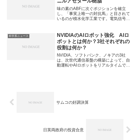
ニルアセタール樹脂
線距離を大幅に短縮することが不可欠と
なっています。３次元実装の内容や利
味の素のABFに次ぐポジションを確立
点、特徴を知ることができます。
し、「事実上唯一の対抗馬」と目されて
いるのが積水化学工業です。電気信号の
ロスが少ない低誘電特性などの特性から
シェア拡大を狙っています。どのような
特徴があるのか知ることができます。
NVIDIAのAIロボット強化 AIロ
科学系ニュース
ボットとは何か？3社それぞれの
役割は何か？
NVIDIA、ソフトバンク、ノキアの3社
は、次世代通信基盤の構築によって、自
動運転やAIロボットをリアルタイムで遠
隔運用する次世代インフラを目指しま
す。AIロボットとは何かやNVIDIAが力を
入れる理由を知ることができます。
サムコの好調決算
日英両政府の投資合意