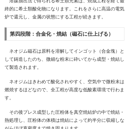
溶媒抽出法で得られる希土類元素は、焼成工程を経て最
終的に希土類酸化物になります。これをさらに高温の電気
炉で還元し、金属の状態にする工程が続きます。
第四段階：合金化・焼結（磁石に仕上げる）
ネオジム磁石は原料を溶解してインゴット（合金塊）と
して鋳造したのち、微細な粉末に砕いてから成型・焼結し
て製造されます。
ネオジムはきわめて酸化されやすく、空気中で微粉末は
燃焼するほどなので、全工程が高度な低酸素環境で行わま
す。
その後プレス成型した圧粉体を真空焼結炉の中で焼結・
熱処理し、圧粉体の体積は焼結によって約半分に収縮しな
がらほぼ真密度まで焼き固まります。