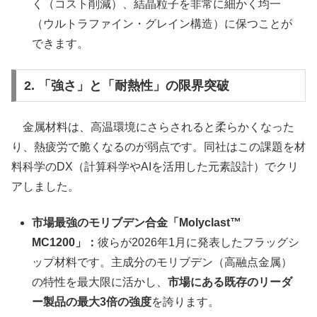
く（コスト削減）、結晶粒子を非常に細かく均一
（ウルトラファイン・グレイン構造）に保つことが
できます。
2. 「強さ」と「耐熱性」の限界突破
金属材料は、高温環境にさらされると柔らかくなった
り、熱疲労で脆くなるのが弱点です。同社はこの課題を材
料科学のDX（計算科学やAIを活用した元素設計）でクリ
アしました。
市場最強のモリブデン合金「Molyclast™
MC1200」：
彼らが2026年1月に発表したフラッグシ
ップ材料です。主成分のモリブデン（高融点金属）
の特性を最大限に活かし、
市場にある既存のリーダ
ー製品の最大3倍の強度
を誇ります。