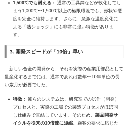
1,500℃でも耐える：
通常の工具鋼などが軟化してし
まう1,000℃〜1,500℃以上の極限環境でも、形状や硬
度を完全に維持します。さらに、急激な温度変化に
よる「熱ショック」にも非常に強い特徴がありま
す。
3. 開発スピードが「10倍」早い
新しい合金の開発から、それを実際の産業用部品として
量産化するまでには、通常であれば数年〜10年単位の長
い歳月が必要でした。
特徴：
彼らのシステムは、研究室での試作（開発）
プロセスと、実際の工場での製造プロセスがほぼ同
じ仕組みで直結しています。そのため、
製品開発サ
イクルを従来の10倍速に短縮
。顧客の要求に応じた