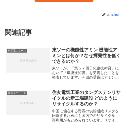
anshun
関連記事
東ソーの機能性アミン 機能性ア
科学系ニュース
ミンとは何か？なぜ揮発性を低く
できるのか？
東ソーが、「第５７回日化協技術賞」に
おいて「環境技術賞」を受賞したことを
発表しています。今回の受賞はアミン触
媒に関する技術で、従来のアミン触媒よ
りも低VOC勝つ生成物であるポリウレタ
ンの耐久性を低下させにくいという特徴
住友電気工業のタングステンリサ
科学系ニュース
をもっています。なぜ、低VOCを実現で
イクルの新工場建設 どのように
きるのか、ポリウレタンの耐久性を上げ
リサイクルするのか？
る理由を知ることができます。
中国に偏在する資源の供給断絶リスクを
回避するためにも国内でのリサイクル、
再利用がもとめられています。リサイク
ルの方法やリサイクル品の用途は何かし