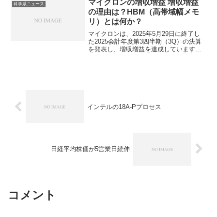
マイクロンの増収増益 増収増益
科学系ニュース
の理由は？HBM（高帯域幅メモ
リ）とは何か？
マイクロンは、2025年5月29日に終了し
た2025会計年度第3四半期（3Q）の決算
を発表し、増収増益を達成しています。
増収増益の背景には、AI向けHBMの需要
爆発と、データセンター向けDRAMの好
調な販売があります。HBM（高域体幅メ
モリ）とは何か、どのようなメーカーが
あるのかを知ることができます。
インテルの18A-Pプロセス
日経平均株価が5営業日続伸
コメント