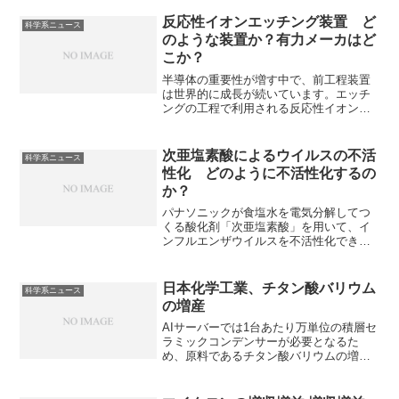
ることができます。
反応性イオンエッチング装置 ど
科学系ニュース
のような装置か？有力メーカはど
こか？
半導体の重要性が増す中で、前工程装置
は世界的に成長が続いています。エッチ
ングの工程で利用される反応性イオンエ
ッチングは異方性に優れるなどの理由か
ら半導体前工程における微細化に欠かせ
ない技術となっています。反応性イオン
次亜塩素酸によるウイルスの不活
科学系ニュース
エッチング装置にどのようなものがあ
性化 どのように不活性化するの
り、どの企業が有力なのかを知ることが
か？
できます。
パナソニックが食塩水を電気分解してつ
くる酸化剤「次亜塩素酸」を用いて、イ
ンフルエンザウイルスを不活性化できた
と発表しました。次亜塩素酸でなぜウイ
ルスの不活性化ができるのか哉その製造
法を知ることができます。
日本化学工業、チタン酸バリウム
科学系ニュース
の増産
AIサーバーでは1台あたり万単位の積層セ
ラミックコンデンサーが必要となるた
め、原料であるチタン酸バリウムの増産
を行っています。なぜチタン酸バリウム
が使用されるのか知ることができます。