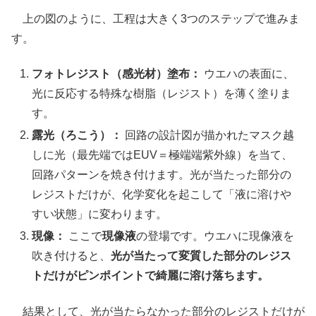
上の図のように、工程は大きく3つのステップで進みま
す。
フォトレジスト（感光材）塗布：
ウエハの表面に、
光に反応する特殊な樹脂（レジスト）を薄く塗りま
す。
露光（ろこう）：
回路の設計図が描かれたマスク越
しに光（最先端ではEUV＝極端端紫外線）を当て、
回路パターンを焼き付けます。光が当たった部分の
レジストだけが、化学変化を起こして「液に溶けや
すい状態」に変わります。
現像：
ここで
現像液
の登場です。ウエハに現像液を
吹き付けると、
光が当たって変質した部分のレジス
トだけがピンポイントで綺麗に溶け落ちます。
結果として、光が当たらなかった部分のレジストだけが