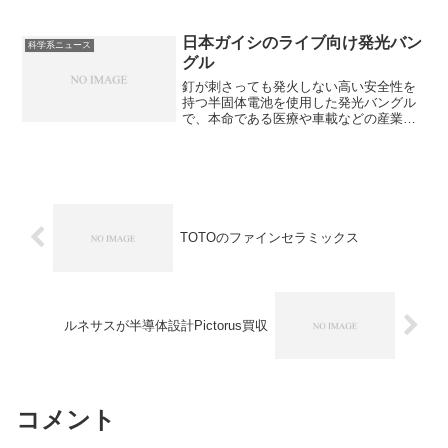
ける合成樹脂で洗剤の水溶性フィルムや
食品包装などの利用されています。ポリ
ビニルアルコールの特徴と特徴を活かし
日本ガイシのライブ向け発光バン
科学系ニュース
て、どのような分野で利用されているの
グル
かを知ることができます。
釘が刺さっても発火しない高い安全性を
持つ半固体電池を使用した発光バングル
で、本命である医療や車載などの産業市
場へ売り込むための実績作りが狙いで
す。なぜ高い出力を実現できたのか知る
ことができます。
TOTOのファインセラミックス
ルネサスが半導体設計Pictorus買収
コメント