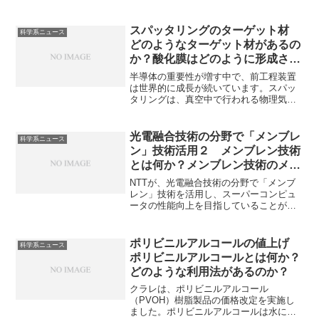
活に欠かすことができません。ニッケル
は安価で高活性なため、工業的にも多用
されてる金属触媒です。ニッケル触媒に
スパッタリングのターゲット材
科学系ニュース
はどのようなものがあるのか、代表的な
どのようなターゲット材があるの
ラニーニッケルの特徴を知ることができ
か？酸化膜はどのように形成され
ます。
るのか？
半導体の重要性が増す中で、前工程装置
は世界的に成長が続いています。スパッ
タリングは、真空中で行われる物理気相
成長（PVD）法の一種であり、半導体デ
バイスの製造において、薄膜を形成する
ための重要な技術の一つです。薄膜の組
光電融合技術の分野で「メンブレ
科学系ニュース
成はターゲット材によって決まります。
ン」技術活用２ メンブレン技術
どのようなターゲット材があるのか、酸
とは何か？メンブレン技術のメリ
化物の膜を形成するにはどうするのかを
ットは？
知ることができます。
NTTが、光電融合技術の分野で「メンブ
レン」技術を活用し、スーパーコンピュ
ータの性能向上を目指していることがニ
ュースになっています。メンブレン技術
は光と電子の両方を効率的に扱うために
設計されたナノメートルレベルの超薄膜
ポリビニルアルコールの値上げ
科学系ニュース
技術であり、光電融合の課題を解決する
ポリビニルアルコールとは何か？
手段としても注目されています。メンブ
どのような利用法があるのか？
レン技術とは何か、どのような課題を解
決できるのかを知ることができます。
​クラレは、ポリビニルアルコール
（PVOH）樹脂製品の価格改定を実施し
ました。ポリビニルアルコールは水に溶