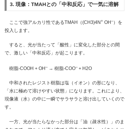
3. 現像：TMAHとの「中和反応」で一気に溶解
+
–
ここで強アルカリ性であるTMAH（(CH3)4N
OH
）を
投入します。
すると、光が当たって「酸性」に変化した部分との間
で、激しい「中和反応」が起こります。
–
–
樹脂-COOH + OH
→ 樹脂-COO
+ H2O
中和されたレジスト樹脂は塩（イオン）の形になり、
「水に極めて溶けやすい状態」になります。これにより、
現像液（水）の中に一瞬でサラサラと溶け出していくので
す。
一方、光が当たらなかった部分は「油（疎水性）」のま