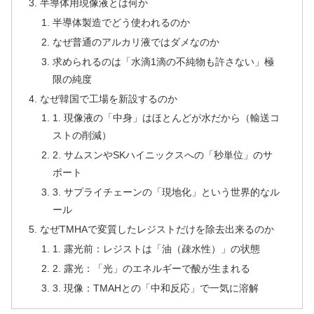
半導体用現像液とは何か
半導体製造でどう使われるのか
なぜ普通のアルカリ液ではダメなのか
求められるのは「水滴1滴の不純物も許さない」極
限の純度
なぜ韓国で工場を新設するのか
1. 現像液の「中身」はほとんどが水だから（輸送コ
ストの削減）
2. サムスンやSKハイニックスへの「秒単位」のサ
ポート
3. サプライチェーンの「現地化」という世界的なル
ール
なぜTMHAで変質したレジストだけを除去出来るのか
1. 露光前：レジストは「油（疎水性）」の状態
2. 露光：「光」のエネルギーで酸が生まれる
3. 現像：TMAHとの「中和反応」で一気に溶解