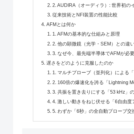
2. AUDIRA（オーディラ）: 世
従来技術とNFI装置の性能比較
AFMとは何か
1. AFMの基本的な仕組みと原理
2. 他の顕微鏡（光学・SEM）との違
3. なぜ今、最先端半導体でAFMが必
遅さをどのように克服したのか
1. マルチプローブ（並列化）による
2. 160倍の爆速化を誇る「Lightning 
3. 共振を置き去りにする「53 kHz
4. 激しい動きをねじ伏せる「6自由
5. わずか「6秒」の全自動プローブ交