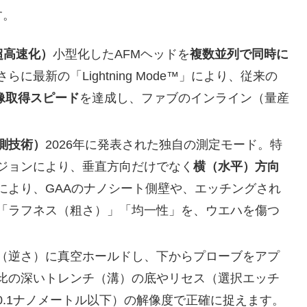
す。
（超高速化）
小型化したAFMヘッドを
複数並列で同時に
最新の「Lightning Mode™」により、従来の
画像取得スピード
を達成し、ファブのインライン（量産
壁計測技術）
2026年に発表された独自の測定モード。特
ジョンにより、垂直方向だけでなく
横（水平）方向
により、GAAのナノシート側壁や、エッチングされ
「ラフネス（粗さ）」「均一性」を、ウエハを傷つ
（逆さ）に真空ホールドし、下からプローブをアプ
比の深いトレンチ（溝）の底やリセス（選択エッチ
.1ナノメートル以下）の解像度で正確に捉えます。