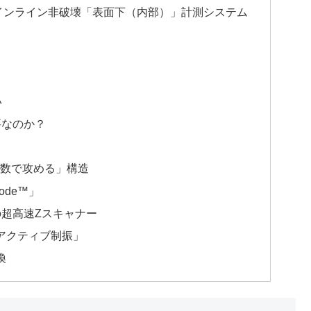
界初のインライン非破壊「表面下（内部）」計測システム
い
要なのか？
「数で攻める」構造
Mode™」
」の超高速Zスキャナー
度アクティブ制振」
換