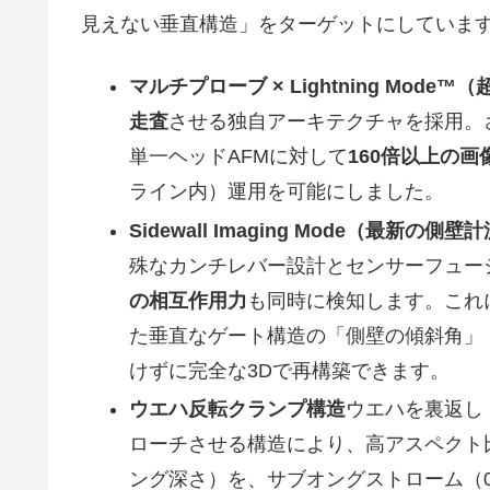
見えない垂直構造」をターゲットにしていま
マルチプローブ × Lightning Mode™
走査
させる独自アーキテクチャを採用。さらに
単一ヘッドAFMに対して
160倍以上の
ライン内）運用を可能にしました。
Sidewall Imaging Mode（最新の側
殊なカンチレバー設計とセンサーフュー
の相互作用力
も同時に検知します。これ
た垂直なゲート構造の「側壁の傾斜角」
けずに完全な3Dで再構築できます。
ウエハ反転クランプ構造
ウエハを裏返し
ローチさせる構造により、高アスペクト
ング深さ）を、サブオングストローム（0