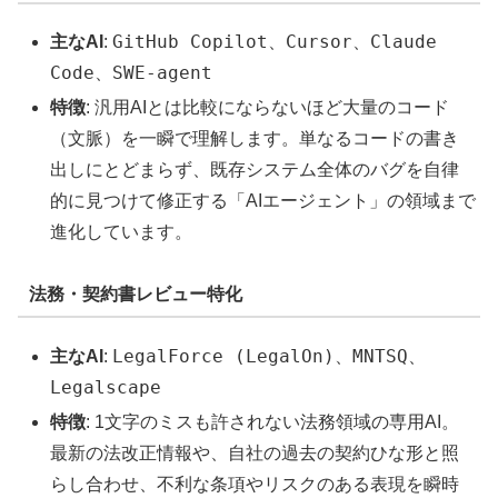
GitHub Copilot
Cursor
Claude
主なAI
:
、
、
Code
SWE-agent
、
特徴
: 汎用AIとは比較にならないほど大量のコード
（文脈）を一瞬で理解します。単なるコードの書き
出しにとどまらず、既存システム全体のバグを自律
的に見つけて修正する「AIエージェント」の領域まで
進化しています。
法務・契約書レビュー特化
LegalForce (LegalOn)
MNTSQ
主なAI
:
、
、
Legalscape
特徴
: 1文字のミスも許されない法務領域の専用AI。
最新の法改正情報や、自社の過去の契約ひな形と照
らし合わせ、不利な条項やリスクのある表現を瞬時