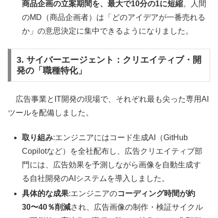
商品企画の立案期間を、最大で10分の1に短縮
。人間
のMD（商品企画者）は「どのアイデアが一番売れる
か」の意思決定に集中できるようになりました。
3. サイバーエージェント：クリエイティブ・開
発の「職種特化」
広告事業とIT開発の現場で、それぞれ最も尖った専用AI
ツールを配備しました。
取り組み
:エンジニアにはコード生成AI（GitHub
Copilotなど）を全社配布し、広告クリエイティブ部
門には、広告効果を予測しながら画像を自動生成す
る自社開発のAIシステムを導入しました。
具体的な成果
:エンジニアの
コーディング時間が約
30〜40％削減
され、広告画像の制作・検証サイクル