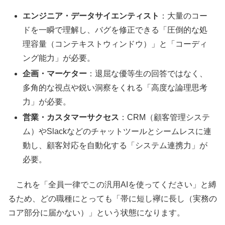
エンジニア・データサイエンティスト
：大量のコー
ドを一瞬で理解し、バグを修正できる「圧倒的な処
理容量（コンテキストウィンドウ）」と「コーディ
ング能力」が必要。
企画・マーケター
：退屈な優等生の回答ではなく、
多角的な視点や鋭い洞察をくれる「高度な論理思考
力」が必要。
営業・カスタマーサクセス
：CRM（顧客管理システ
ム）やSlackなどのチャットツールとシームレスに連
動し、顧客対応を自動化する「システム連携力」が
必要。
これを「全員一律でこの汎用AIを使ってください」と縛
るため、どの職種にとっても「帯に短し襷に長し（実務の
コア部分に届かない）」という状態になります。