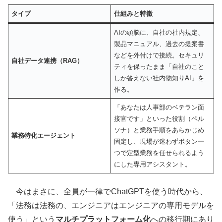
タイプ
仕組みと特徴
AIの頭脳に、自社の社内規定、
製品マニュアル、過去の提案書
などを外付けで接続。セキュリ
自社データ連携（RAG）
ティを保ったまま「自社のこと
しか答えない社内物知りAI」を
作る。
「あなたは人事部のベテラン面
接官です」といった役割（ペル
ソナ）と業務手順をあらかじめ
業務特化エージェント
固定し、現場が迷わずボタン一
つで定型業務を任せられるよう
にした専用アシスタント。
今はまさに、全員が一律でChatGPTを使う時代から、
「法務は法務の、エンジニアはエンジニアの専用モデルを
使う」という
マルチプラットフォーム化
への移行期にあり