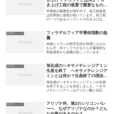
き上げ工程の装置で重要なもの
は？
半導体が重要性が増す中で、前工程装置
は世界的に成長が続いています。前工程
の一つであるインゴットの引き上げは、
種結晶を回転させながらシリコン融液か
らゆっくりと引き上げることで、円柱状
の単結晶インゴットを作り出すもので
フィラデルフィア半導体指数の急
科学系ニュース
す。この単結晶インゴットがシリコンウ
騰
エハの原料として使用されます。インゴ
ットとは何か、引き上げはどのような工
米国とイランの和平交渉が停滞にもかか
程でどのような装置が使用されるのかを
わらず、AIインフラがもたらす爆発的な
知ることができます。
利益成長から急騰が起こっています。ど
のような指数なのか、今後の見通しはど
うか知ることができます。
旭化成のヘキサメチレンジアミン
科学系ニュース
生産を終了 ヘキサメチレンジア
ミンとは何か？生産終了の理由
は？
旭化成がヘキサメチレンジアミンの生産
を終了することを決定しました。ヘキサ
メチレンジアミンはアジピン酸と反応さ
せて生成されるナイロンの原料など重要
な化学中間体です。生産終了の理由やそ
の製造方法を知ることができます。
アリゾナ州、第2のシリコンバレ
科学系ニュース
ーへ なぜアリゾナなのか？どん
な企業があるのか？