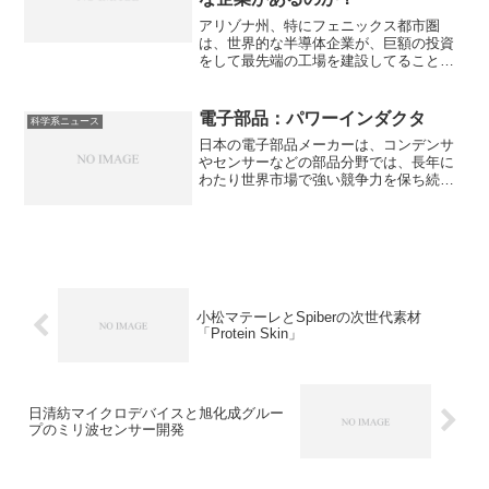
アリゾナ州、特にフェニックス都市圏
は、世界的な半導体企業が、巨額の投資
をして最先端の工場を建設してることか
ら「第2のシリコンバレー」と呼ばれるよ
うになっています。アリゾナ州が選ばれ
る理由やどのような企業があるのか知る
電子部品：パワーインダクタ
科学系ニュース
ことができます。
日本の電子部品メーカーは、コンデンサ
やセンサーなどの部品分野では、長年に
わたり世界市場で強い競争力を保ち続け
ています。パワーインダクタは、DC-DC
コンバータなど電源回路で使われるコイ
ルで、電気エネルギーを一時的に磁気エ
ネルギーとして蓄え、放出することで電
圧を変換したり、電流を平滑化する役割
を持ちます。パワーインダクタの特徴や
使用されるコイルの種類などを知ること
小松マテーレとSpiberの次世代素材
ができます。
「Protein Skin」
日清紡マイクロデバイスと旭化成グルー
プのミリ波センサー開発