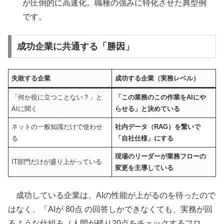
が圧倒的に高速化。職種の強みに特化させた典型例
です。
成功企業に共通する「勝因」
失敗する企業
成功する企業（実務レベル）
「何か役に立つことない？」と
「この業務のこの作業をAIにや
AIに聞く
らせる」と決めている
ネットの一般知識だけで使わせ
社内データ（RAG）を繋いで
る
「自社仕様」にする
現場のリーダーが業務フローの
IT部門だけが盛り上がっている
変更を主導している
成功している企業は、AIの性能が上がるのを待ったので
はなく、「AIが 80点 の回答しかできなくても、実務が回
るような仕組み（人間が残り20点をチェックするフロ