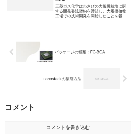
三菱ガス化学はわさびの大規模栽培に関
する開発委託契約を締結し、大規模植物
工場での技術開発を開始したことを報告
しています。植物工場は気候・人手・安
全・効率・未来すべての面で従来の農業
を補完・進化させる存在として、注目さ
れています。植物工場の特徴や必要とさ
れる背景、わさびが選ばれた理由などを
知ることができます。
パッケージの種類：FC-BGA
nanostackの積層方法
コメント
コメントを書き込む