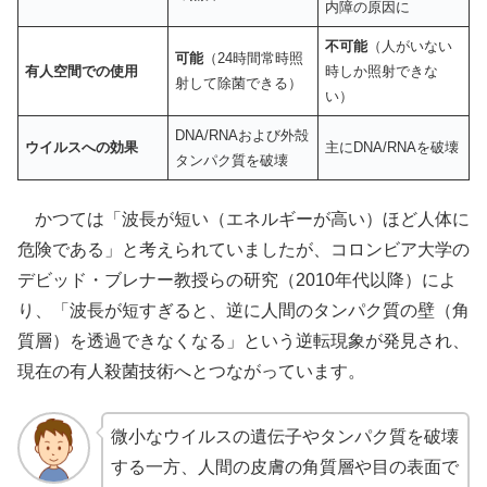
内障の原因に
不可能
（人がいない
可能
（24時間常時照
有人空間での使用
時しか照射できな
射して除菌できる）
い）
DNA/RNAおよび外殻
ウイルスへの効果
主にDNA/RNAを破壊
タンパク質を破壊
かつては「波長が短い（エネルギーが高い）ほど人体に
危険である」と考えられていましたが、コロンビア大学の
デビッド・ブレナー教授らの研究（2010年代以降）によ
り、「波長が短すぎると、逆に人間のタンパク質の壁（角
質層）を透過できなくなる」という逆転現象が発見され、
現在の有人殺菌技術へとつながっています。
微小なウイルスの遺伝子やタンパク質を破壊
する一方、人間の皮膚の角質層や目の表面で