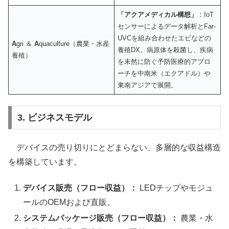
「アクアメディカル構想」
：IoT
センサーによるデータ解析とFar-
UVCを組み合わせたエビなどの
A
gri ＆
A
quaculture（農業・水産
養殖DX。病原体を殺菌し、疾病
養殖）
を未然に防ぐ予防医療的アプロ
ーチを中南米（エクアドル）や
東南アジアで展開。
3. ビジネスモデル
デバイスの売り切りにとどまらない、多層的な収益構造
を構築しています。
デバイス販売（フロー収益）：
LEDチップやモジュ
ールのOEMおよび直販。
システムパッケージ販売（フロー収益）：
農業・水