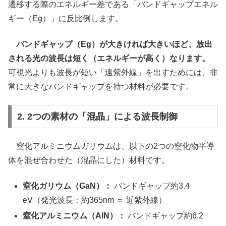
遷移する際のエネルギー差である「バンドギャップエネル
ギー（Eg）」に反比例します。
バンドギャップ（Eg）が大きければ大きいほど、放出
される光の波長は短く（エネルギーが高く）なります。
可視光よりも波長が短い「遠紫外線」を出すためには、非
常に大きなバンドギャップを持つ材料が必要です。
2. 2つの素材の「混晶」による波長制御
窒化アルミニウムガリウムは、以下の2つの窒化物半導
体を混ぜ合わせた（混晶にした）材料です。
窒化ガリウム（GaN）：
バンドギャップ約3.4
eV（発光波長：約365nm ＝ 近紫外線）
窒化アルミニウム（AlN）：
バンドギャップ約6.2