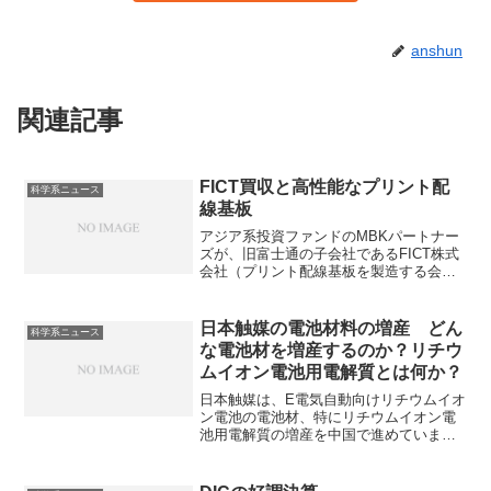
anshun
関連記事
FICT買収と高性能なプリント配
科学系ニュース
線基板
アジア系投資ファンドのMBKパートナー
ズが、旧富士通の子会社であるFICT株式
会社（プリント配線基板を製造する会
社）を約1000億円で買収することを発表
しました。FICTの特徴である高いプリン
ト配線板の製造技術をどのように実現し
日本触媒の電池材料の増産 どん
科学系ニュース
ているのかを知ることができる記事にな
な電池材を増産するのか？リチウ
っています。
ムイオン電池用電解質とは何か？
日本触媒は、E電気自動向けリチウムイオ
ン電池の電池材、特にリチウムイオン電
池用電解質の増産を中国で進めていま
す。同社がを世界で初めて量産化に成功
したLiFSIはリチウムイオン電池用電解質
に使用され、優れた特性を持つリチウム