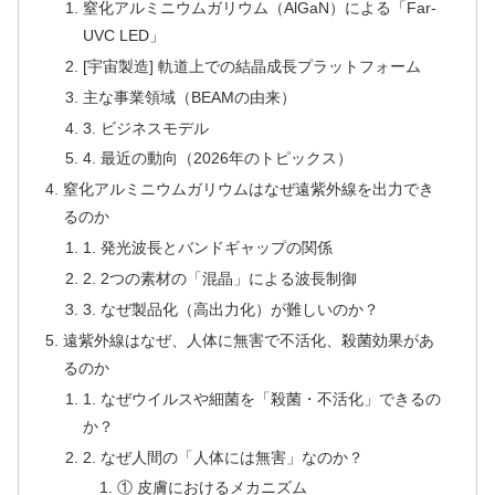
窒化アルミニウムガリウム（AlGaN）による「Far-
UVC LED」
[宇宙製造] 軌道上での結晶成長プラットフォーム
主な事業領域（BEAMの由来）
3. ビジネスモデル
4. 最近の動向（2026年のトピックス）
窒化アルミニウムガリウムはなぜ遠紫外線を出力でき
るのか
1. 発光波長とバンドギャップの関係
2. 2つの素材の「混晶」による波長制御
3. なぜ製品化（高出力化）が難しいのか？
遠紫外線はなぜ、人体に無害で不活化、殺菌効果があ
るのか
1. なぜウイルスや細菌を「殺菌・不活化」できるの
か？
2. なぜ人間の「人体には無害」なのか？
① 皮膚におけるメカニズム