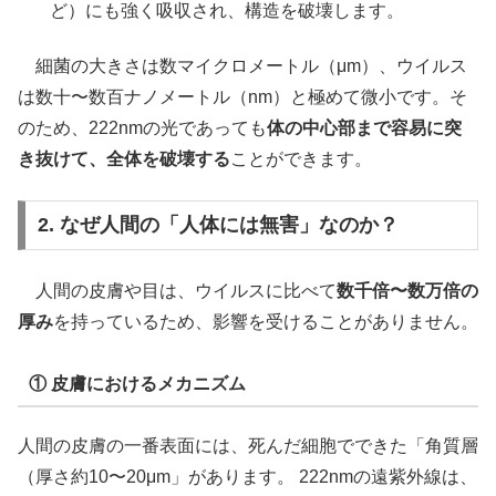
ど）にも強く吸収され、構造を破壊します。
細菌の大きさは数マイクロメートル（μm）、ウイルス
は数十〜数百ナノメートル（nm）と極めて微小です。そ
のため、222nmの光であっても
体の中心部まで容易に突
き抜けて、全体を破壊する
ことができます。
2. なぜ人間の「人体には無害」なのか？
人間の皮膚や目は、ウイルスに比べて
数千倍〜数万倍の
厚み
を持っているため、影響を受けることがありません。
① 皮膚におけるメカニズム
人間の皮膚の一番表面には、死んだ細胞でできた「角質層
（厚さ約10〜20μm」があります。 222nmの遠紫外線は、