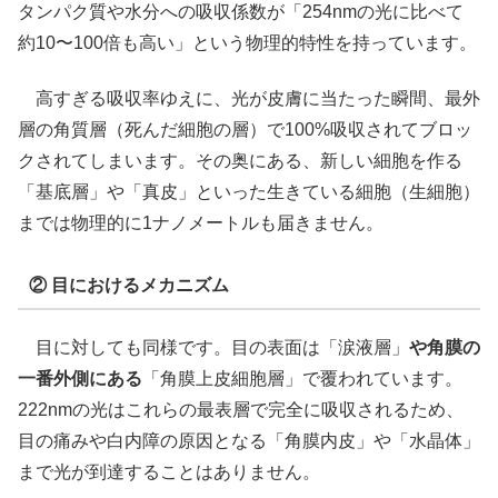
タンパク質や水分への吸収係数が「254nmの光に比べて
約10〜100倍も高い」という物理的特性を持っています。
高すぎる吸収率ゆえに、光が皮膚に当たった瞬間、最外
層の角質層（死んだ細胞の層）で100%吸収されてブロッ
クされてしまいます。その奥にある、新しい細胞を作る
「基底層」や「真皮」といった生きている細胞（生細胞）
までは物理的に1ナノメートルも届きません。
② 目におけるメカニズム
目に対しても同様です。目の表面は「涙液層」
や角膜の
一番外側にある
「角膜上皮細胞層」で覆われています。
222nmの光はこれらの最表層で完全に吸収されるため、
目の痛みや白内障の原因となる「角膜内皮」や「水晶体」
まで光が到達することはありません。