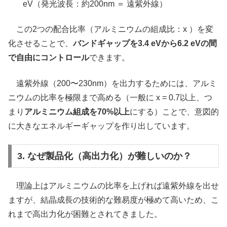
eV（発光波長：約200nm ＝ 遠紫外線）
この2つの配合比率（アルミニウムの組成比：x ）を変
化させることで、
バンドギャップを3.4 eVから6.2 eVの間
で自由にコントロール
できます。
遠紫外線（200〜230nm）を出力するためには、アルミ
ニウムの比率を極限まで高める（一般に x = 0.7以上、つ
まり
アルミニウム組成を70%以上
にする）ことで、意図的
に大きなエネルギーギャップを作り出しています。
3. なぜ製品化（高出力化）が難しいのか？
理論上はアルミニウムの比率を上げれば遠紫外線を出せ
ますが、結晶成長の技術的な難易度が極めて高いため、こ
れまで高出力化が困難とされてきました。