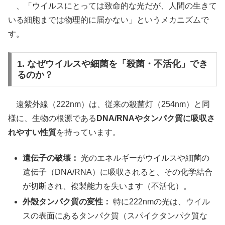
、「ウイルスにとっては致命的な光だが、人間の生きて
いる細胞までは物理的に届かない」というメカニズムで
す。
1. なぜウイルスや細菌を「殺菌・不活化」でき
るのか？
遠紫外線（222nm）は、従来の殺菌灯（254nm）と同
様に、生物の根源である
DNA/RNAやタンパク質に吸収さ
れやすい性質
を持っています。
遺伝子の破壊：
光のエネルギーがウイルスや細菌の
遺伝子（DNA/RNA）に吸収されると、その化学結合
が切断され、複製能力を失います（不活化）。
外殻タンパク質の変性：
特に222nmの光は、ウイル
スの表面にあるタンパク質（スパイクタンパク質な