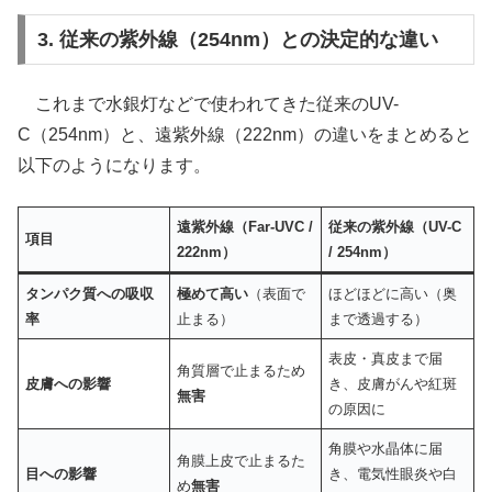
3. 従来の紫外線（254nm）との決定的な違い
これまで水銀灯などで使われてきた従来のUV-
C（254nm）と、遠紫外線（222nm）の違いをまとめると
以下のようになります。
遠紫外線（Far-UVC /
従来の紫外線（UV-C
項目
222nm）
/ 254nm）
タンパク質への吸収
極めて高い
（表面で
ほどほどに高い（奥
率
止まる）
まで透過する）
表皮・真皮まで届
角質層で止まるため
皮膚への影響
き、皮膚がんや紅斑
無害
の原因に
角膜や水晶体に届
角膜上皮で止まるた
目への影響
き、電気性眼炎や白
め
無害