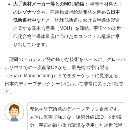
大手素材メーカー等とのMOU締結：
半導体材料大手
の
レゾナック
や、商用物資補給船開発を進める
日本
低軌道社中
などと、地球低軌道における半導体製造
に関する基本合意書（MOU）を締結。宇宙での次世
代化合物半導体量産に向けたエコシステム構築に乗
り出しています。
理研のアカデミア発の確かな技術をベースに、グローバ
ルサウスでの一次産業DXから、最先端の宇宙製造
（Space Manufacturing）までをターゲットに見据える、
日本のディープテックシーンにおいて非常に尖った1社で
す。
理化学研究所発のディープテック企業です。
人体に無害で強力な「遠紫外線LED」の開発
や、宇宙の微小重力環境を活用した次世代半