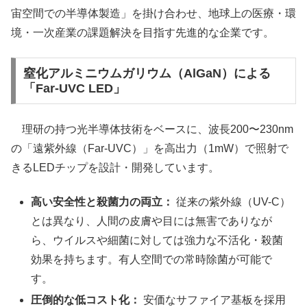
宙空間での半導体製造」を掛け合わせ、地球上の医療・環
境・一次産業の課題解決を目指す先進的な企業です。
窒化アルミニウムガリウム（AlGaN）による
「Far-UVC LED」
理研の持つ光半導体技術をベースに、波長200〜230nm
の「遠紫外線（Far-UVC）」を高出力（1mW）で照射で
きるLEDチップを設計・開発しています。
高い安全性と殺菌力の両立：
従来の紫外線（UV-C）
とは異なり、人間の皮膚や目には無害でありなが
ら、ウイルスや細菌に対しては強力な不活化・殺菌
効果を持ちます。有人空間での常時除菌が可能で
す。
圧倒的な低コスト化：
安価なサファイア基板を採用