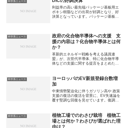
DICの好調決算
科学系ニュース
塩です。どのような化合物なのかや高温
利益率の高い最先端パッケージ基板用エ
での動作性に優れる理由を知ることがで
ポキシ樹脂などの出荷が好調となり、好
きます。
決算となっています。パッケージ基板用
エポキシ樹脂とは何かや求められる性能
は何か知ることができます。
政府の化合物半導体への支援 支
科学系ニュース
援の内容は？化合物半導体とは何
か？
革新的エネルギー戦略を考える議員連
盟」が、次世代半導体、特に化合物半導
体などの支援に関する提言をまとめたこ
とがニュースになっています。化合物半
導体は複数の元素からなる次世代半導体
であり、EVや5G/6G通信、再生可能エネ
ヨーロッパのEV新規登録台数増
科学系ニュース
ルギーなど幅広い分野で活用されます。
加
化合半導体の特徴や支援の内容を知るこ
とができます。
中東情勢緊迫化に伴うガソリン高や 政策
支援の復活の復活を背景に、EV失速論を
覆す堅調な回復を見せています。復調の
理由は何か知ることができます。
植物工場でのわさび栽培 植物工
科学系ニュース
場とは何か？わさびが選ばれた理
由は？