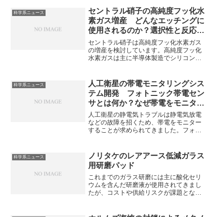
セントラル硝子の高純度フッ化水
科学系ニュース
素ガス増産 どんなエッチングに
使用されるのか？選択性と反応性
を両立できる理由は何か？
セントラル硝子は高純度フッ化水素ガス
の増産を検討しています。高純度フッ化
水素ガスは主に半導体製造でシリコン酸
化膜などを精密に除去するエッチングや
ガラス表面のエッチングに使用されま
す。フッ化水素ガスがシリコン酸化膜を
人工衛星の帯電モニタリングシス
科学系ニュース
選択的に除去できる理由を知ることがで
テム開発 フォトニック帯電セン
きます。
サとは何か？なぜ帯電をモニター
することが重要なのか？
人工衛星の静電気トラブルは静電気放電
などの故障を招くため、帯電をモニター
することが求められてきました。フォト
ニック帯電センサでなぜ帯電をモニター
することができるのかやどのように放電
するのかを知ることができます。
ノリタケのレアアース低減ガラス
科学系ニュース
用研磨パッド
これまでのガラス研磨には主に酸化セリ
ウムを含んだ研磨液が使用されてきまし
たが、コストや供給リスクが課題となっ
ていました。なぜレアアースの使用量を
減らすことができたのか知ることができ
ます。