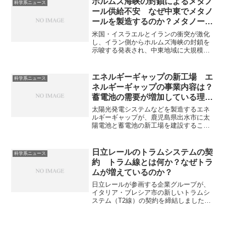
ホルムズ海峡の封鎖によるメタノ
科学系ニュース
ール供給不安 なぜ中東でメタノ
ールを製造するのか？メタノール
の用途は？
米国・イスラエルとイランの衝突が激化
し、イラン側からホルムズ海峡の封鎖を
示唆する発表され、中東地域に大規模な
メタノール合弁拠点をもつ三菱ガス化学
からの出荷にも影響が出ています。メタ
ノールの用途や出荷停止の際の影響を知
エネルギーギャップの新工場 エ
科学系ニュース
ることができます。
ネルギーギャップの事業内容は？
蓄電池の需要が増加している理由
は何か？
太陽光発電システムなどを製造するエネ
ルギーギャップが、鹿児島県出水市に太
陽電池と蓄電池の新工場を建設すること
を発表しています。同社の事業内容や蓄
電池の需要増加要因を知ることができま
す。
日立レールのトラムシステムの契
科学系ニュース
約 トラム線とは何か？なぜトラ
ムが増えているのか？
日立レールが参画する企業グループが、
イタリア・ブレシア市の新しいトラムシ
ステム（T2線）の契約を締結しました。
トラム線は、路面電車（トラム）が走行
する線路を指し、日本ではあまりなじみ
がありませんが、都市交通として環境に