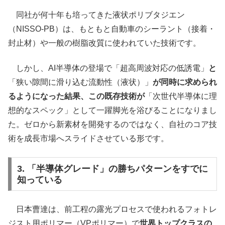
同社が何十年も培ってきた液状ポリブタジエン
（NISSO-PB）は、もともと自動車のシーラント（接着・
封止材）や一般の樹脂改質に使われていた技術です。
しかし、AI半導体の登場で「超高周波対応の低誘電」
と
「狭い隙間に滑り込む流動性（液状）」
が同時に求められ
るようになった結果、この既存技術が
「次世代半導体に理
想的なスペック」として一躍脚光を浴びることになりまし
た。ゼロから新素材を開発するのではなく、自社のコア技
術を成長市場へスライドさせている形です。
3. 「半導体グレード」の勝ちパターンをすでに
知っている
日本曹達は、前工程の露光プロセスで使われるフォトレ
ジスト用ポリマー（VPポリマー）で
世界トップクラスの