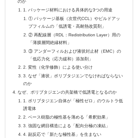
のか
1. パッケージ材料における具体的な3つの用途
① パッケージ基板（次世代CCL）やビルドアッ
プフィルムの「低誘電・高耐熱改質剤」
② 再配線層（RDL：Redistribution Layer）用の
「薄膜層間絶縁材料」
③ アンダーフィルおよび液状封止材（EMC）の
「低応力化（応力緩和）添加剤」
2. 変性（化学修飾）による使い分け
3. なぜ「液状」ポリブタジエンでなければならない
のか
なぜ、ポリブタジエンの共架橋で低誘電となるのか
1. ポリブタジエン自体が「極性ゼロ」のウルトラ低
誘電体
2. ベース樹脂の極性基を薄める「希釈効果」
3. 強固な網目構造による「配向分極の凍結」
4. 副反応で「新たな極性基」を生まない