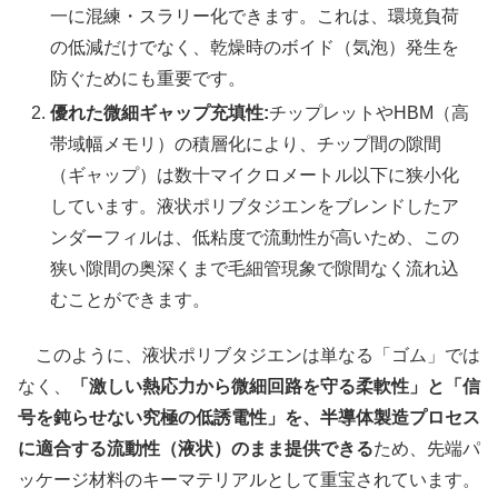
一に混練・スラリー化できます。これは、環境負荷
の低減だけでなく、乾燥時のボイド（気泡）発生を
防ぐためにも重要です。
優れた微細ギャップ充填性:
チップレットやHBM（高
帯域幅メモリ）の積層化により、チップ間の隙間
（ギャップ）は数十マイクロメートル以下に狭小化
しています。液状ポリブタジエンをブレンドしたア
ンダーフィルは、低粘度で流動性が高いため、この
狭い隙間の奥深くまで毛細管現象で隙間なく流れ込
むことができます。
このように、液状ポリブタジエンは単なる「ゴム」では
なく、
「激しい熱応力から微細回路を守る柔軟性」と「信
号を鈍らせない究極の低誘電性」を、半導体製造プロセス
に適合する流動性（液状）のまま提供できる
ため、先端パ
ッケージ材料のキーマテリアルとして重宝されています。