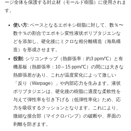
ージ全体を保護する封止材（モールド樹脂）に使用されま
す。
使い方:
ベースとなるエポキシ樹脂に対して、数％〜
数十％の割合でエポキシ変性液状ポリブタジエンな
どを添加し、硬化後にミクロな相分離構造（海島構
造）を形成させます。
役割:
シリコンチップ（熱膨張率：約3 ppm/℃）と有
機基板（熱膨張率：10～15 ppm/℃）の間には大きな
熱膨張差があり、これが温度変化によって激しい
「反り（Warpage）」や内部応力を生みます。液状
ポリブタジエンは、硬化後の樹脂に適度な柔軟性を
与えて弾性率を引き下げる（低弾性率化）ため、応
力を吸収するクッションとなります。これにより、
微細な接合部（マイクロバンプ）の破断や、界面の
剥離を防ぎます。