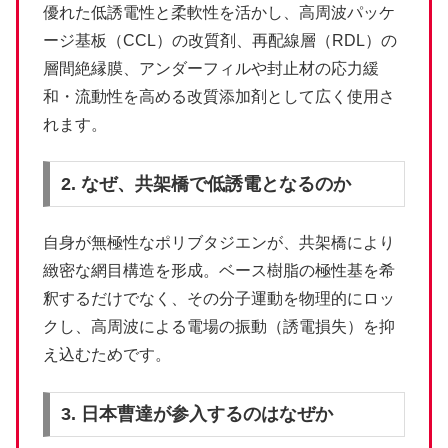
優れた低誘電性と柔軟性を活かし、高周波パッケ
ージ基板（CCL）の改質剤、再配線層（RDL）の
層間絶縁膜、アンダーフィルや封止材の応力緩
和・流動性を高める改質添加剤として広く使用さ
れます。
2. なぜ、共架橋で低誘電となるのか
自身が無極性なポリブタジエンが、共架橋により
緻密な網目構造を形成。ベース樹脂の極性基を希
釈するだけでなく、その分子運動を物理的にロッ
クし、高周波による電場の振動（誘電損失）を抑
え込むためです。
3. 日本曹達が参入するのはなぜか