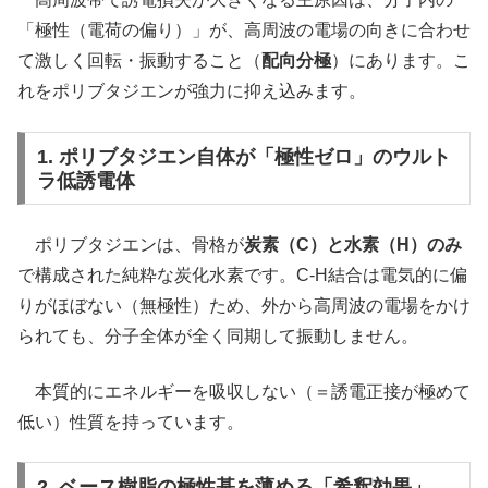
「極性（電荷の偏り）」が、高周波の電場の向きに合わせ
て激しく回転・振動すること（
配向分極
）にあります。こ
れをポリブタジエンが強力に抑え込みます。
1. ポリブタジエン自体が「極性ゼロ」のウルト
ラ低誘電体
ポリブタジエンは、骨格が
炭素（C）と水素（H）のみ
で構成された純粋な炭化水素です。C-H結合は電気的に偏
りがほぼない（無極性）ため、外から高周波の電場をかけ
られても、分子全体が全く同期して振動しません。
本質的にエネルギーを吸収しない（＝誘電正接が極めて
低い）性質を持っています。
2. ベース樹脂の極性基を薄める「希釈効果」