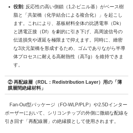
役割:
反応性の高い側鎖（1,2-ビニル基）がベース樹
脂と「共架橋（化学結合による複合化）」を起こし
ます。これにより、基板材料全体の比誘電率（Dk）
と誘電正接（Df）を劇的に引き下げ、高周波信号の
伝送損失や遅延を極限まで抑えます。同時に、緻密
な3次元架橋を形成するため、ゴムでありながら半導
体プロセスに耐える高耐熱性（高Tg）を維持できま
す。
② 再配線層（RDL：Redistribution Layer）用の「薄
膜層間絶縁材料」
Fan-Out型パッケージ（FO-WLP/PLP）や2.5Dインター
ポーザーにおいて、シリコンチップの外側に微細な配線を
引き回す「再配線層」の絶縁膜として使用されます。