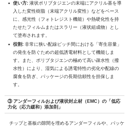
使い方:
液状ポリブタジエンの末端にアクリル基を導
入した変性樹脂（末端アクリル変性）などをベース
に、感光性（フォトレジスト機能）や熱硬化性を持
たせたフィルムまたはスラリー（液状組成物）とし
て塗布されます。
役割:
非常に狭い配線ピッチ間における「寄生容量」
の発生を防ぐための超低誘電材料として機能しま
す。また、ポリブタジエンの極めて高い疎水性（撥
水性）により、湿気による誘電特性の劣化や配線の
腐食を防ぎ、パッケージの長期信頼性を担保しま
す。
③ アンダーフィルおよび液状封止材（EMC）の「低応
力化（応力緩和）添加剤」
チップと基板の隙間を埋めるアンダーフィルや、パッケ