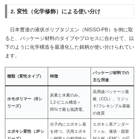
2. 変性（化学修飾）による使い分け
日本曹達の液状ポリブタジエン（NISSO-PB）を例に取
ると、パッケージ材料のタイプやプロセスに合わせて、以
下のように化学構造を最適化した銘柄が使い分けられてい
ます。
パッケージ材料での
種類（変性タイプ）
特徴
主な用途
高周波パッケージ基
炭素と水素のみ。
ホモポリマー（Bシ
板（CCL）、リジッ
1,2-ビニル構造＞
リーズ）
ド/フレキシブル基板
85%で最も低誘電。
の改質
分子内にエポキシ基
エポキシ系アンダー
エポキシ変性（JPシ
を持つ。汎用エポキ
フィル、液状・固形
リーズ）
シ樹脂との相溶性が
封止材（EMC）の応