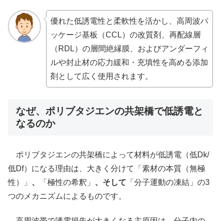
優れた低誘電性と柔軟性を活かし、高周波パ
ッケージ基板（CCL）の改質剤、再配線層
（RDL）の層間絶縁膜、およびアンダーフィ
ルや封止材の応力緩和・充填性を高める添加
剤として広く使用されます。
なぜ、ポリブタジエンの共架橋で低誘電と
なるのか
ポリブタジエンの共架橋によって材料が低誘電（低Dk/
低Df）になる理由は、大きく分けて「素材の本質（無極
性）」
、
「極性の希釈」
、そして
「分子運動の凍結」の3
つのメカニズムによるものです。
高周波帯で誘電損失が大きくなる主原因は、分子内の