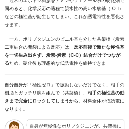
通常のエポキシ樹脂をアミンやフェノール系の硬化剤で
固めると、化学反応の過程で親水性の高い水酸基（-OH）
などの極性基が副生してしまい、これが誘電特性を悪化さ
せます。
一方、ポリブタジエンのビニル基を介した共架橋（炭素
二重結合の開裂による反応）は、
反応前後で新たな極性基
を一切生み出さず、炭素-炭素（C-C）結合だけでつなが
る
ため、硬化後も理想的な低誘電性を維持できま
自分自身が「極性ゼロ」で振動しないだけでなく、相手の
樹脂とガッチリ腕を組んで（共架橋）、
相手の極性基の動
きまで完全にロックしてしまうから
、材料全体が低誘電に
なります。
自身が無極性なポリブタジエンが、共架橋に