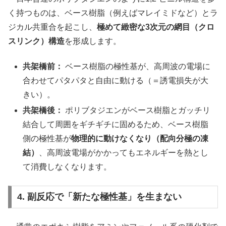
く持つものは、ベース樹脂（例えばマレイミドなど）とラ
ジカル共重合を起こし、
極めて緻密な3次元の網目（クロ
スリンク）構造
を形成します。
共架橋前：
ベース樹脂の極性基が、高周波の電場に
合わせてパタパタと自由に動ける（＝誘電損失が大
きい）。
共架橋後：
ポリブタジエンがベース樹脂とガッチリ
結合して周囲をギチギチに固めるため、ベース樹脂
側の極性基が
物理的に動けなくなり（配向分極の凍
結）
、高周波電場がかかってもエネルギーを熱とし
て消費しなくなります。
4. 副反応で「新たな極性基」を生まない