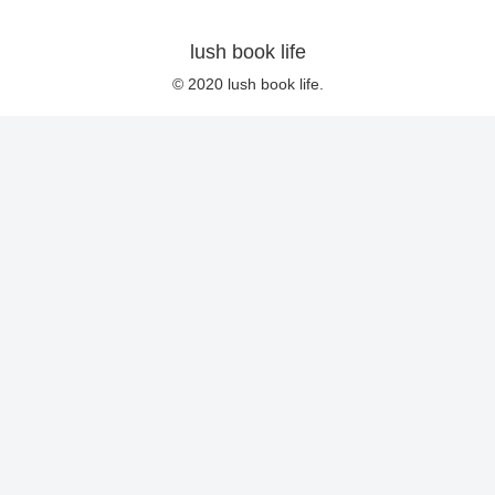
lush book life
© 2020 lush book life.