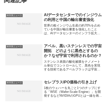
関連記事
AIデータセンターでのインジウム
科学系ニュース
の利用と中国の輸出審査強化
世界の粗インジウム生産の約70%を占め
ている中国が輸出審査を強化したこと
は、AIデータセンターのインフラ拡大に
おける隠れたアキレス腱となっていま
す。データセンターでのインジウムの用
途を知ることができます。
アベル、黒いステンレスでの宇宙
科学系ニュース
開拓 どのように黒色とするの
か？なぜ宇宙で利用されるのか？
ステンレス表面の酸化被膜をナノメート
ル単位でコントロールして、黒色を実現
する技術であるアベルブラックは宇宙で
の使用も検討されています。どのように
酸化被膜をコントロールするのか、なぜ
宇宙でも使用されるのか知ることができ
セレブラスIPO価格の引き上げ
科学系ニュース
ます。
1枚のウェハーを丸ごと1つのチップにす
る「WSE（Wafer-Scale Engine）」を開
発するなどNVIDIAのGPUとは一線を画す
巨大な構造により、次世代AIインフラの
覇権を狙っています。1枚のウェハーを利
用するメリットや製造上の難しさを知る