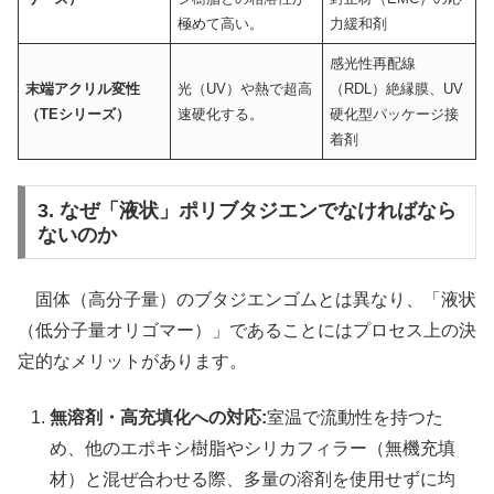
極めて高い。
力緩和剤
感光性再配線
末端アクリル変性
光（UV）や熱で超高
（RDL）絶縁膜、UV
（TEシリーズ）
速硬化する。
硬化型パッケージ接
着剤
3. なぜ「液状」ポリブタジエンでなければなら
ないのか
固体（高分子量）のブタジエンゴムとは異なり、「液状
（低分子量オリゴマー）」であることにはプロセス上の決
定的なメリットがあります。
無溶剤・高充填化への対応:
室温で流動性を持つた
め、他のエポキシ樹脂やシリカフィラー（無機充填
材）と混ぜ合わせる際、多量の溶剤を使用せずに均