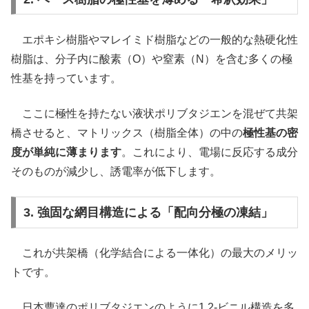
エポキシ樹脂やマレイミド樹脂などの一般的な熱硬化性
樹脂は、分子内に酸素（O）や窒素（N）を含む多くの極
性基を持っています。
ここに極性を持たない液状ポリブタジエンを混ぜて共架
橋させると、マトリックス（樹脂全体）の中の
極性基の密
度が単純に薄まります
。これにより、電場に反応する成分
そのものが減少し、誘電率が低下します。
3. 強固な網目構造による「配向分極の凍結」
これが共架橋（化学結合による一体化）の最大のメリッ
トです。
日本曹達のポリブタジエンのように1,2-ビニル構造を多