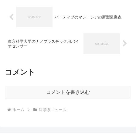
し、ユーザーの生活に寄り添って賢く進
化する点が特長です。AIoT家電とは何
か、どのようなものがあるのかを知るこ
とができます。
バーティブのマレーシアの新製造拠点
東京科学大学のナノプラスチック用バイ
オセンサー
コメント
コメントを書き込む
ホーム
科学系ニュース