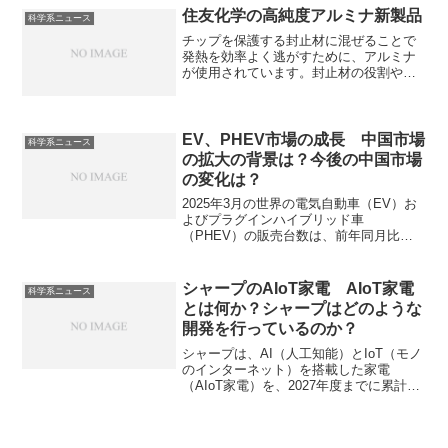
ことができます。
住友化学の高純度アルミナ新製品
科学系ニュース
チップを保護する封止材に混ぜることで
発熱を効率よく逃がすために、アルミナ
が使用されています。封止材の役割や新
製品の特徴を知ることができます。
EV、PHEV市場の成長 中国市場
科学系ニュース
の拡大の背景は？今後の中国市場
の変化は？
​2025年3月の世界の電気自動車（EV）お
よびプラグインハイブリッド車
（PHEV）の販売台数は、前年同月比で
29%増加し、約170万台に達しました。こ
の成長は主に中国と欧州の市場が牽引し
ています。中国市場は政府、メーカー、
シャープのAIoT家電 AIoT家電
科学系ニュース
インフラ、消費者意識、全部がうまく噛
とは何か？シャープはどのような
み合ったことで、世界トップクラスのEV
開発を行っているのか？
市場となっています。中国市場の現状と
今後の予想、次世代のバッテリー競争は
シャープは、AI（人工知能）とIoT（モノ
どんなものかを知ることができます。
のインターネット）を搭載した家電
（AIoT家電）を、2027年度までに累計
1,450万台とする事業戦略を発表していま
す。AIoT家電はインターネットで繋がる
だけでなく、AIがデータを学習・分析