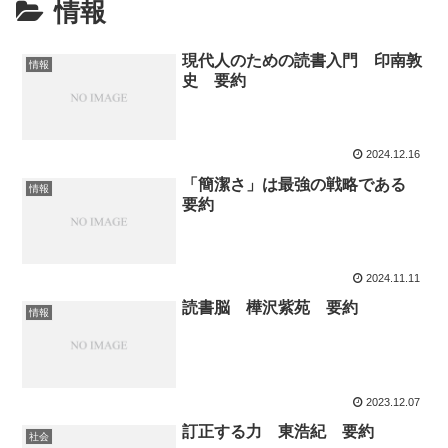
情報
現代人のための読書入門 印南敦
情報
史 要約
2024.12.16
「簡潔さ」は最強の戦略である
情報
要約
2024.11.11
読書脳 樺沢紫苑 要約
情報
2023.12.07
訂正する力 東浩紀 要約
社会