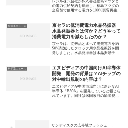
レジル株式会社が株式会社福島マツダと
とは何か？
の電力供給契約を締結し、福島マツダの
全店舗で使用する電力を100%実質再生可
能エネルギー化したと発表しました。非
化石証書を活用して実質的に再生可能エ
ネルギー100%である電力を利用すること
京セラの低消費電力水晶発振器
科学系ニュース
で、再生可能エネルギー化を達成してい
水晶発振器とは何か？どうやって
ます。レジルの業務内容、非化石証書と
消費電力を減らしたのか？
は何かを知ることができます。
京セラは、従来品と比べて消費電力を約
50%削減したクロック用水晶発振器を開
発しました。水晶発振器は水晶振動子の
圧電効果を利用して、非常に安定した周
波数の電気信号を生成する電子部品で
す。どのように消費電力を減らしたのか
エヌビディアの中国向けAI半導体
科学系ニュース
を知ることができます。
開発 開発の背景は？AIチップの
対中輸出規制の内容は？
エヌビディアが中国市場向けに新たなAI
半導体「B30A」を開発していると報じら
れています。同社は米国政府の輸出規制
を受け、中国市場向けに性能を調整した
AI半導体「H20」などを開発しました
が、より高性能な新チップ「B30A」を開
発中とのことです。輸出規制の内容やど
のような製品を開発しているのかを知る
ことができます。
サンディスクの広帯域フラッシュ