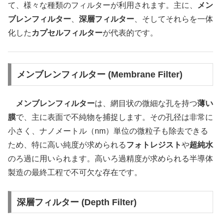
て、様々な種類のフィルターが利用されます。主に、
メン
ブレンフィルター
、
深層フィルター
、そしてそれらを一体
化した
カプセルフィルター
が代表的です。
メンブレンフィルター (Membrane Filter)
メンブレンフィルター
は、網目状の微細な孔を持つ
薄い
膜
で、主に表面で不純物を捕捉します。その孔径は非常に
小さく、ナノメートル（nm）単位の微粒子も除去できる
ため、特に高い純度が求められる
フォトレジスト
や
超純水
のろ過に用いられます。高いろ過精度が求められる半導体
製造の最終工程で不可欠な存在です。
深層フィルター (Depth Filter)