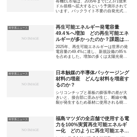
有機EL市場は、2035年までに2,371億米
ドル規模へ拡大するという予測示されて
います。バックライト不要の自発光式
で、高コントラストな黒と薄型・軽量化
を実現できるという特徴を持っていま
す。市場の急成長の理由を知ることがで
再生可能エネルギー発電容量
科学系ニュース
きます。
49.4％へ増加 どの再生可能エネ
ルギーが多かったのか？課題はな
にか？
2025年、再生可能エネルギーは世界の発
電容量の49.4%に達し、新規設備の85％
を占めました。増加の多くは太陽光発電
が占めています。太陽光発電が急速に増
加している理由や課題はなにか知ること
ができます。
日本触媒の半導体パッケージング
科学系ニュース
材料の増産 どんな材料を増産す
るのか？
シリコンチップと基板の膨張率の差が大
きいと、接合部に歪みが生じ、断線や亀
裂が発生するため基材に使用される樹脂
の低熱膨張化が望まれています。どのよ
うに熱膨張を小さくするのかを知ること
ができます。
福島マツダの全店舗で使用する電
科学系ニュース
力を100%実質再生可能エネルギ
ー化 どのように再生可能エネル
ギー化を図ったのか？非化石証書