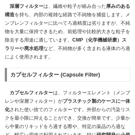
深層フィルター
は、繊維や粒子が絡み合った
厚みのある
構造
を持ち、内部の複雑な経路で不純物を捕捉します。メ
ンブレンフィルターに比べてろ過精度は劣りますが、不純
物を大量に保持できるため、前処理や比較的大きな粒子を
除去する用途に適しています。
CMP（化学機械研磨）ス
ラリー
や
廃水処理
など、不純物が多く含まれる液体のろ過
によく使用されます。
カプセルフィルター (Capsule Filter)
カプセルフィルター
は、フィルターエレメント（メンブ
レンや深層フィルター）が
プラスチック製のケースに一体
化
された使い捨てのフィルターです。外部からの汚染リス
クを最小限に抑えることができ、交換が簡単です。少量か
ら中量のリキッドをろ過する際や、特定の薬品のろ過な
ど、幅広い用途で利用されています。特に
研究開発
や
小規