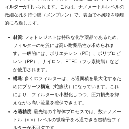
ィルター
が用いられます。これは、ナノメートルレベルの
微細な孔を持つ膜（メンブレン）で、表面で不純物を物理
的にろ過します。
材質
: フォトレジストは特殊な化学薬品であるため、
フィルターの材質には高い耐薬品性が求められま
す。一般的には、ポリエチレン（PE）、ポリプロピ
レン（PP）、ナイロン、PTFE（フッ素樹脂）など
が使用されます。
構造
: 多くのフィルターは、ろ過面積を最大化するた
めに
プリーツ構造
（蛇腹状）になっています。これ
により、フィルターを小型化しつつ、圧力損失を抑
えながら高い流量を確保できます。
ろ過精度
: 最先端の半導体プロセスでは、数ナノメー
トル（nm）レベルの微粒子をろ過できる超精密フィ
ルターが不可欠です。