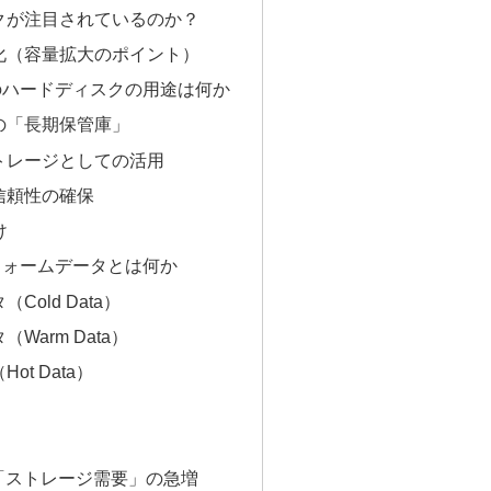
ックが注目されているのか？
進化（容量拡大のポイント）
のハードディスクの用途は何か
タの「長期保管庫」
ストレージとしての活用
る信頼性の確保
け
ウォームデータとは何か
Cold Data）
（Warm Data）
ot Data）
よる「ストレージ需要」の急増