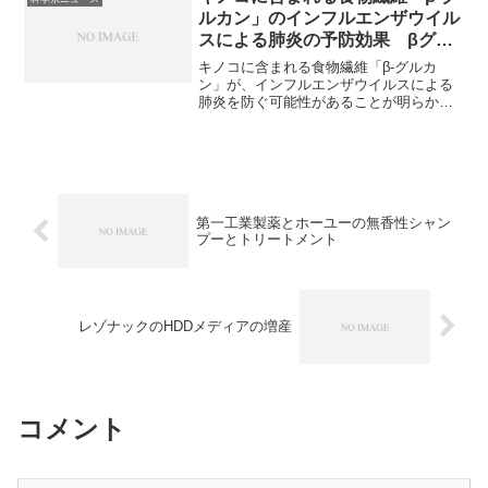
す。
ルカン」のインフルエンザウイル
スによる肺炎の予防効果 βグル
カンとは何か？なぜ、インフルエ
キノコに含まれる食物繊維「β-グルカ
ンザに効果があるのか？
ン」が、インフルエンザウイルスによる
肺炎を防ぐ可能性があることが明らかに
なりました。βグルカンとはどんなものな
のか、なぜインフルエンザに効果がある
のか、どんな食品に含まれているのかな
どを知ることができる記事になっていま
す。
第一工業製薬とホーユーの無香性シャン
プーとトリートメント
レゾナックのHDDメディアの増産
コメント