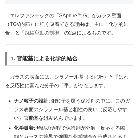
エレファンテックの「SAphire™ G」がガラス壁面
（TGV内部）に強く吸着できる理由は、主に「化学的結
合」
と
「焼結挙動の制御」の2点によるものです。
1. 官能基による化学的結合
ガラスの表面には、シラノール基（-Si-OH）と呼ばれ
る反応性に富んだ分子の「手」が存在します。
ナノ粒子の設計:
銅粒子を覆う保護剤の中に、このガ
ラス表面のシラノール基と相性の良い（反応しやす
い）
官能基
を組み込んでいます。
化学吸着:
焼結の過程で保護剤が分解・反応する際、
銅とガラスの境界で強固な化学結合が形成されるよ