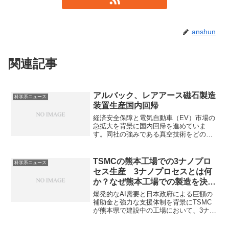
anshun
関連記事
アルバック、レアアース磁石製造
科学系ニュース
装置生産国内回帰
経済安全保障と電気自動車（EV）市場の
急拡大を背景に国内回帰を進めていま
す。同社の強みである真空技術をどのよ
うに利用した装置があるのか知ることが
できます。
TSMCの熊本工場での3ナノプロ
科学系ニュース
セス生産 3ナノプロセスとは何
か？なぜ熊本工場での製造を決め
たのか？
爆発的なAI需要と日本政府による巨額の
補助金と強力な支援体制を背景にTSMC
が熊本県で建設中の工場において、3ナノ
プロセスの最先端半導体を生産すること
を決めています。3ナノプロセスとは何か