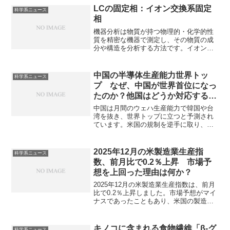
やその製造における課題はなにか知るこ
LCの固定相：イオン交換系固定
科学系ニュース
とができます。
相
機器分析は物質が持つ物理的・化学的性
質を精密な機器で測定し、その物質の成
分や構造を分析する方法です。イオン交
換系固定相は荷電した官能基による静電
相互作用でイオン性化合物を保持・分離
する固定相です。どのような種類がある
中国の半導体生産能力世界トッ
科学系ニュース
のかや担体の使い分け方を知ることがで
プ なぜ、中国が世界首位になっ
きます。
たのか？他国はどうか対応するの
か？
中国は月間のウェハ生産能力で韓国や台
湾を抜き、世界トップに立つと予測され
ています。米国の規制を逆手に取り、国
家主導の徹底的な生存戦略によって生産
能力を増強しています。なぜ世界トップ
に建てたのかや他国の対応を知ることが
2025年12月の米製造業生産指
科学系ニュース
できます。
数、前月比で0.2％上昇 市場予
想を上回った理由は何か？
2025年12月の米製造業生産指数は、前月
比で0.2％上昇しました。市場予想がマイ
ナスであったこともあり、米国の製造業
が一部のセクターで粘り強さを見せた形
です。どのような分野で粘りが観られた
のかや今後の見通しを知ることができま
キノコに含まれる食物繊維「β-グ
科学系ニュース