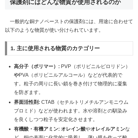
保護剤にはどんな物質が使用されるのか
一般的な銅ナノペーストの保護剤には、用途に合わせて
以下のような物質が使い分けられています。
1. 主に使用される物質のカテゴリー
高分子（ポリマー）:
PVP（ポリビニルピロリドン）
や
PVA（ポリビニルアルコール）などが代表的で
す。粒子の周りに長い鎖を巻き付けて物理的に凝集
を防ぎます。
界面活性剤:
CTAB（セチルトリメチルアンモニウム
ブロミド）などが使われます。水や溶剤との馴染み
を良くしつつ粒子を安定化させます。
有機酸・有機アミン:
オレイン酸
や
オレイルアミン
な
ど。銅の表面に化学的に吸着し、薄い膜を作って酸