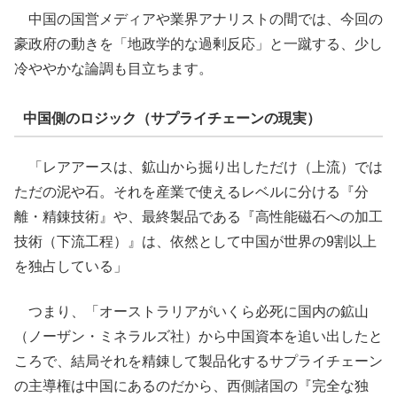
中国の国営メディアや業界アナリストの間では、今回の
豪政府の動きを「地政学的な過剰反応」と一蹴する、少し
冷ややかな論調も目立ちます。
中国側のロジック（サプライチェーンの現実）
「レアアースは、鉱山から掘り出しただけ（上流）では
ただの泥や石。それを産業で使えるレベルに分ける『分
離・精錬技術』や、最終製品である『高性能磁石への加工
技術（下流工程）』は、依然として中国が世界の9割以上
を独占している」
つまり、「オーストラリアがいくら必死に国内の鉱山
（ノーザン・ミネラルズ社）から中国資本を追い出したと
ころで、結局それを精錬して製品化するサプライチェーン
の主導権は中国にあるのだから、西側諸国の『完全な独