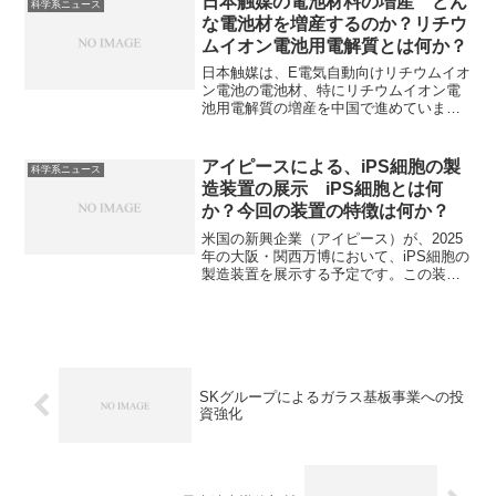
日本触媒の電池材料の増産 どん
科学系ニュース
特徴を持っています。ガラスインターポ
な電池材を増産するのか？リチウ
ーザーの製造工程、特に穴あけの工程、
ムイオン電池用電解質とは何か？
レーザー加工とウエットエッチングの違
いを知ることができます。
日本触媒は、E電気自動向けリチウムイオ
ン電池の電池材、特にリチウムイオン電
池用電解質の増産を中国で進めていま
す。同社がを世界で初めて量産化に成功
したLiFSIはリチウムイオン電池用電解質
に使用され、優れた特性を持つリチウム
アイピースによる、iPS細胞の製
科学系ニュース
塩です。どのような化合物なのかや高温
造装置の展示 iPS細胞とは何
での動作性に優れる理由を知ることがで
か？今回の装置の特徴は何か？
きます。
米国の新興企業（アイピース）が、2025
年の大阪・関西万博において、iPS細胞の
製造装置を展示する予定です。​この装置
は、iPS細胞を体細胞へ分化させることも
可能で、再生医療の進展に寄与すると期
待されています。iPS細胞とは何か？どの
ようにして多能性を持ち、なぜ再生医療
などで大きな期待があるのか？今回展示
される装置の特徴を知ることができま
SKグループによるガラス基板事業への投
す。
資強化