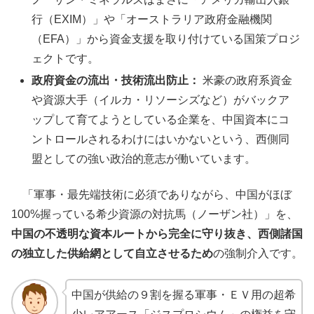
行（EXIM）」や「オーストラリア政府金融機関
（EFA）」から資金支援を取り付けている国策プロジ
ェクトです。
政府資金の流出・技術流出防止：
米豪の政府系資金
や資源大手（イルカ・リソーシズなど）がバックア
ップして育てようとしている企業を、中国資本にコ
ントロールされるわけにはいかないという、西側同
盟としての強い政治的意志が働いています。
「軍事・最先端技術に必須でありながら、中国がほぼ
100%握っている希少資源の対抗馬（ノーザン社）」を、
中国の不透明な資本ルートから完全に守り抜き、西側諸国
の独立した供給網として自立させるため
の強制介入です。
中国が供給の９割を握る軍事・ＥＶ用の超希