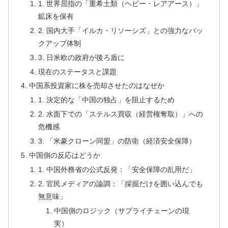
1. 世界屈指の「重希土類（ヘビー・レアアース）」
鉱床を保有
2. 国内大手「イルカ・リソーシズ」との強力なバッ
クアップ体制
3. 日米欧の政府が後ろ盾に
現在のステータスと課題
中国系投資家に株を売却させたのはなぜか
1. 決定的な「中国の独占」を阻止するため
2. 水面下での「ステルス買収（経営権奪取）」への
危機感
3. 「米豪クローン同盟」の防衛（経済安全保障）
中国側の反応はどうか
1. 中国外務省の公式反発：「安全保障の乱用だ」
2. 官民メディアの論調：「採掘だけを囲い込んでも
無意味」
中国側のロジック（サプライチェーンの現
実）