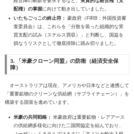
経営陣の刷新を要求するなど、
実質的な経営権（支
配権）の掌握
に向けて動き出していました。
いたちごっこの終止符：
豪政府（FIRB：外国投資審
査委員会）は、これらを「分散を装った組織的な実
質支配の試み（ステルス買収）」と判断し、国益を
損なうリスクとして徹底排除に踏み切りました。
3. 「米豪クローン同盟」の防衛（経済安全保
障）
オーストラリアは現在、アメリカや日本などと連携して
「重要鉱物のクリーンな供給網（サプライチェーン）」を
構築する国策を進めています。
米豪の共同戦略：
米豪政府は重要鉱物・レアアース
の供給網多様化に向けた二国間協定を結んでおり、
ノーザン・ミネラルズはまさに「アメリカ輸出入銀