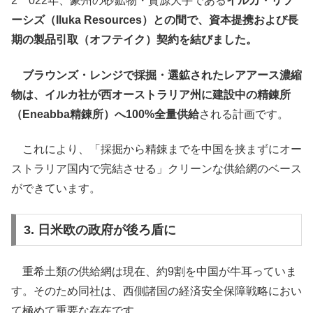
2 022年、豪州の砂鉱物・資源大手である
イルカ・リソ
ーシズ（Iluka Resources）との間で、資本提携および長
期の製品引取（オフテイク）契約を結びました。
ブラウンズ・レンジで採掘・選鉱されたレアアース濃縮
物は、イルカ社が西オーストラリア州に建設中の精錬所
（Eneabba精錬所）へ100%全量供給
される計画です。
これにより、「採掘から精錬までを中国を挟まずにオー
ストラリア国内で完結させる」クリーンな供給網のベース
ができています。
3. 日米欧の政府が後ろ盾に
重希土類の供給網は現在、約9割を中国が牛耳っていま
す。そのため同社は、西側諸国の経済安全保障戦略におい
て極めて重要な存在です。