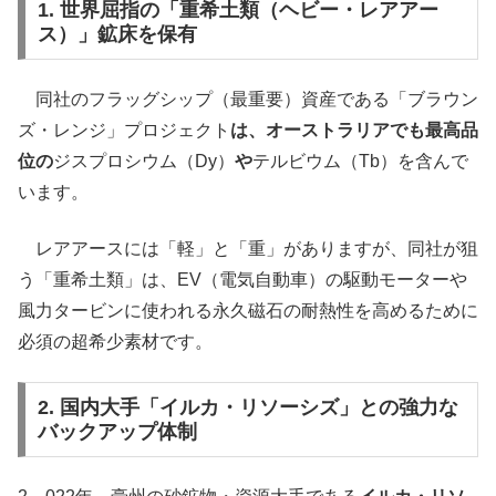
1. 世界屈指の「重希土類（ヘビー・レアアー
ス）」鉱床を保有
同社のフラッグシップ（最重要）資産である「ブラウン
ズ・レンジ」プロジェクト
は、オーストラリアでも最高品
位の
ジスプロシウム（Dy）
や
テルビウム（Tb）を含んで
います。
レアアースには「軽」と「重」がありますが、同社が狙
う「重希土類」は、EV（電気自動車）の駆動モーターや
風力タービンに使われる永久磁石の耐熱性を高めるために
必須の超希少素材です。
2. 国内大手「イルカ・リソーシズ」との強力な
バックアップ体制