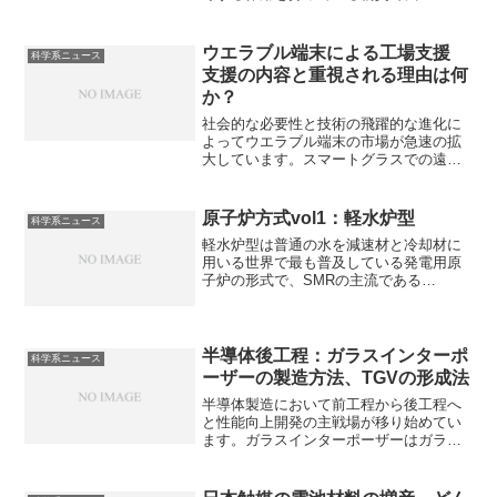
活に欠かすことができません。ロジウム
は三元触媒の窒素酸化物を還元し、無害
する働きを持っています。ロジウム触媒
ウエラブル端末による工場支援
科学系ニュース
がN-O結合を解離できる理由や問題点は
支援の内容と重視される理由は何
何かを知ることができます。
か？
社会的な必要性と技術の飛躍的な進化に
よってウエラブル端末の市場が急速の拡
大しています。スマートグラスでの遠隔
指示や生体センサーでの熱中症や転倒の
早期発見など工場支援にもウエラブル端
末は使用されています。工場支援が重要
原子炉方式vol1：軽水炉型
科学系ニュース
な理由や具体的な事例にどんなものがあ
軽水炉型は普通の水を減速材と冷却材に
るかを知ることができます。
用いる世界で最も普及している発電用原
子炉の形式で、SMRの主流である
「BWRX-300」もこのタイプに含まれま
す。どのような特徴があるのかや上記の
作り方による違いは何か知ることができ
ます。
半導体後工程：ガラスインターポ
科学系ニュース
ーザーの製造方法、TGVの形成法
半導体製造において前工程から後工程へ
と性能向上開発の主戦場が移り始めてい
ます。ガラスインターポーザーはガラス
基板を用いた中間基板で、低誘電率で高
速伝送に優れ、熱膨張係数がシリコンに
近い、大面積で安価に製造できるなどの