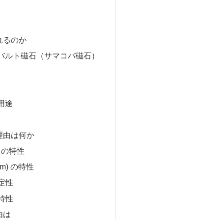
れるのか
バルト磁石（サマコバ磁石）
用途
理由は何か
) の特性
Sm) の特性
安定性
度特性
由は