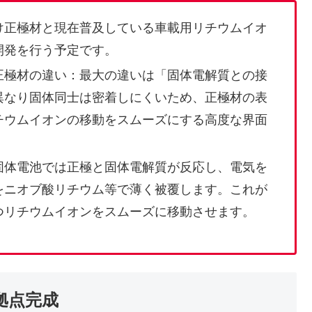
け正極材と現在普及している車載用リチウムイオ
開発を行う予定です。
正極材の違い：最大の違いは「固体電解質との接
異なり固体同士は密着しにくいため、正極材の表
チウムイオンの移動をスムーズにする高度な界面
固体電池では正極と固体電解質が反応し、電気を
をニオブ酸リチウム等で薄く被覆します。これが
つリチウムイオンをスムーズに移動させます。
拠点完成