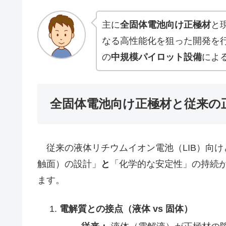
主に
全固体電池向け正極材
と
なる高性能化を狙った開発を
の
中規模パイロット設備
によ
全固体電池向け正極材と従来の
従来の液体リチウムイオン電池（LIB）向け
触面）の設計」
と
「化学的な安定性」の持続
ます。
電解質との接点（液体 vs 固体）