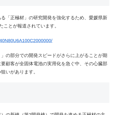
る「正極材」の研究開発を強化するため、愛媛県新
たことが報道されています。
C040N80U6A100C2000000/
」の部分での開発スピードがさらに上がることが期
主要顧客が全固体電池の実用化を急ぐ中、その心臓部
つ狙いがあります。
）の新棟（第2開発棟）で開発を進める正極材の主