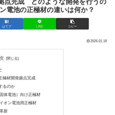
拠点完成 どのような開発を行うの
ン電池の正極材の違いは何か？
はてブ
LINE
コピー
2026.01.18
次
と
正極材開発拠点完成
するのか
全固体電池）向け正極材
ムイオン電池用正極材
の革新