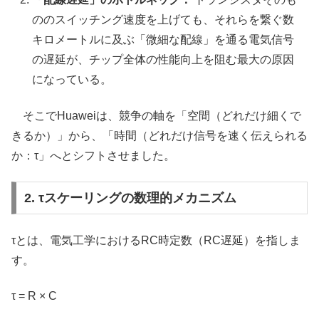
ののスイッチング速度を上げても、それらを繋ぐ数
キロメートルに及ぶ「微細な配線」を通る電気信号
の遅延が、チップ全体の性能向上を阻む最大の原因
になっている。
そこでHuaweiは、競争の軸を「空間（どれだけ細くで
きるか）」から、「時間（どれだけ信号を速く伝えられる
か：τ」へとシフトさせました。
2. τスケーリングの数理的メカニズム
τとは、電気工学におけるRC時定数（RC遅延）を指しま
す。
τ = R × C