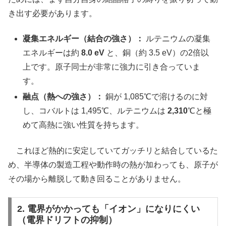
き出す必要があります。
凝集エネルギー（結合の強さ）：
ルテニウムの凝集
エネルギーは約
8.0 eV
と、銅（約 3.5 eV）の2倍以
上です。原子同士が非常に強力に引き合っていま
す。
融点（熱への強さ）：
銅が 1,085℃で溶けるのに対
し、コバルトは 1,495℃、ルテニウムは
2,310
℃と極
めて高熱に強い性質を持ちます。
これほど熱的に安定していてガッチリと結合しているた
め、半導体の製造工程や動作時の熱が加わっても、原子が
その場から離脱して動き回ることがありません。
2. 電界がかかっても「イオン」になりにくい
（電界ドリフトの抑制）