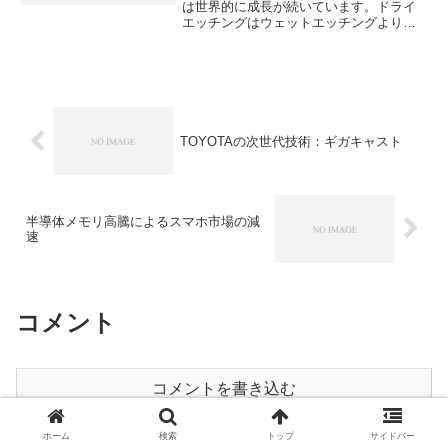
は世界的に成長が続いています。ドライ
エッチングはウェットエッチングより微
細加工性に優れ、垂直なパターン形成
（異方性エッチング）が可能で、現代半
導体の微細化に不可欠な技術です。ドラ
イエッチングとは何か、なぜ異方性が重
要なのか、どのような化学反応が起きて
いるのかを知ることができます。
TOYOTAの次世代技術：ギガキャスト
半導体メモリ高騰によるスマホ市場の減
速
コメント
コメントを書き込む
ホーム
検索
トップ
サイドバー
ホーム
科学系ニュース