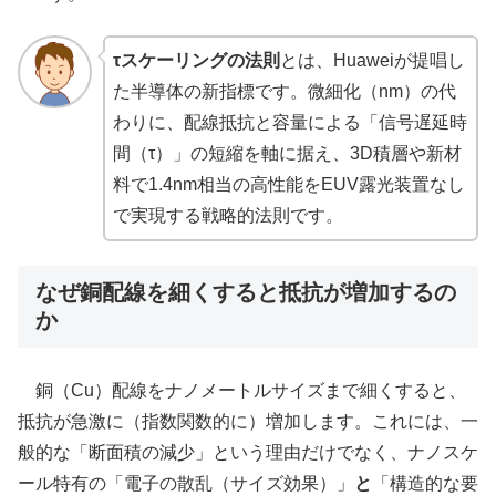
τスケーリングの法則
とは、Huaweiが提唱し
た半導体の新指標です。微細化（nm）の代
わりに、配線抵抗と容量による「信号遅延時
間（τ）」の短縮を軸に据え、3D積層や新材
料で1.4nm相当の高性能をEUV露光装置なし
で実現する戦略的法則です。
なぜ銅配線を細くすると抵抗が増加するの
か
銅（Cu）配線をナノメートルサイズまで細くすると、
抵抗が急激に（指数関数的に）増加します。これには、一
般的な「断面積の減少」という理由だけでなく、ナノスケ
ール特有の「電子の散乱（サイズ効果）」
と
「構造的な要