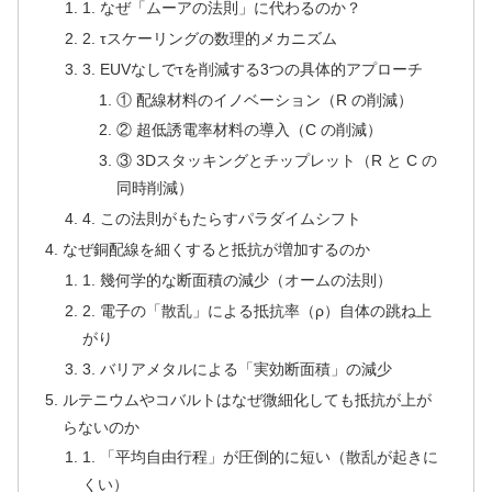
1. なぜ「ムーアの法則」に代わるのか？
2. τスケーリングの数理的メカニズム
3. EUVなしでτを削減する3つの具体的アプローチ
① 配線材料のイノベーション（R の削減）
② 超低誘電率材料の導入（C の削減）
③ 3Dスタッキングとチップレット（R と C の
同時削減）
4. この法則がもたらすパラダイムシフト
なぜ銅配線を細くすると抵抗が増加するのか
1. 幾何学的な断面積の減少（オームの法則）
2. 電子の「散乱」による抵抗率（ρ）自体の跳ね上
がり
3. バリアメタルによる「実効断面積」の減少
ルテニウムやコバルトはなぜ微細化しても抵抗が上が
らないのか
1. 「平均自由行程」が圧倒的に短い（散乱が起きに
くい）