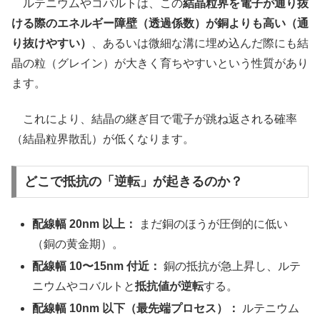
ルテニウムやコバルトは、この
結晶粒界を電子が通り抜
ける際のエネルギー障壁（透過係数）が銅よりも高い（通
り抜けやすい）
、あるいは微細な溝に埋め込んだ際にも結
晶の粒（グレイン）が大きく育ちやすいという性質があり
ます。
これにより、結晶の継ぎ目で電子が跳ね返される確率
（結晶粒界散乱）が低くなります。
どこで抵抗の「逆転」が起きるのか？
配線幅 20nm 以上：
まだ銅のほうが圧倒的に低い
（銅の黄金期）。
配線幅 10〜15nm 付近：
銅の抵抗が急上昇し、ルテ
ニウムやコバルトと
抵抗値が逆転
する。
配線幅 10nm 以下（最先端プロセス）：
ルテニウム