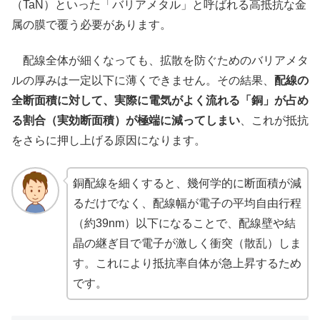
（TaN）といった「バリアメタル」と呼ばれる高抵抗な金
属の膜で覆う必要があります。
配線全体が細くなっても、拡散を防ぐためのバリアメタ
ルの厚みは一定以下に薄くできません。その結果、
配線の
全断面積に対して、実際に電気がよく流れる「銅」が占め
る割合（実効断面積）が極端に減ってしまい
、これが抵抗
をさらに押し上げる原因になります。
銅配線を細くすると、幾何学的に断面積が減
るだけでなく、配線幅が電子の平均自由行程
（約39nm）以下になることで、配線壁や結
晶の継ぎ目で電子が激しく衝突（散乱）しま
す。これにより抵抗率自体が急上昇するため
です。