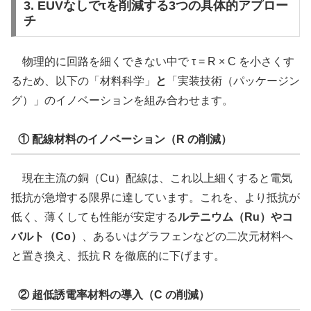
3. EUVなしでτを削減する3つの具体的アプロー
チ
物理的に回路を細くできない中で τ = R × C を小さくす
るため、以下の「材料科学」
と
「実装技術（パッケージン
グ）」のイノベーションを組み合わせます。
① 配線材料のイノベーション（R の削減）
現在主流の銅（Cu）配線は、これ以上細くすると電気
抵抗が急増する限界に達しています。これを、より抵抗が
低く、薄くしても性能が安定する
ルテニウム（Ru）やコ
バルト（Co）
、あるいはグラフェンなどの二次元材料へ
と置き換え、抵抗 R を徹底的に下げます。
② 超低誘電率材料の導入（C の削減）