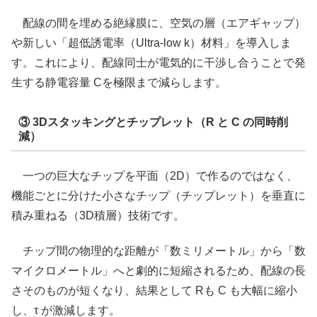
配線の間を埋める絶縁膜に、空気の層（エアギャップ）
や新しい「超低誘電率（Ultra-low k）材料」を導入しま
す。これにより、配線同士が電気的に干渉し合うことで発
生する静電容量 Cを極限まで減らします。
③ 3Dスタッキングとチップレット（R と C の同時削
減）
一つの巨大なチップを平面（2D）で作るのではなく、
機能ごとに分けた小さなチップ（チップレット）を垂直に
積み重ねる（3D積層）技術です。
チップ間の物理的な距離が「数ミリメートル」から「数
マイクロメートル」へと劇的に短縮されるため、配線の長
さそのものが短くなり、結果として Rも C も大幅に縮小
し、τ が激減します。