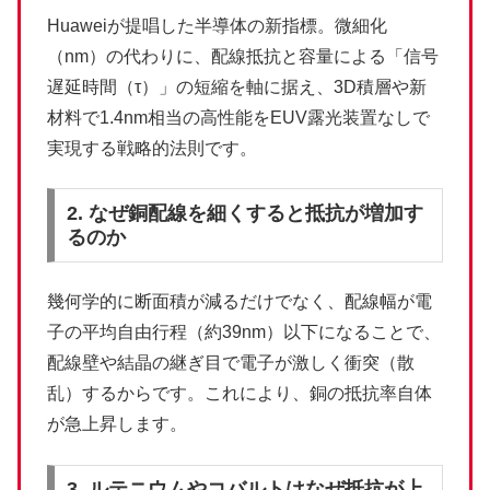
Huaweiが提唱した半導体の新指標。微細化
（nm）の代わりに、配線抵抗と容量による「信号
遅延時間（τ）」の短縮を軸に据え、3D積層や新
材料で1.4nm相当の高性能をEUV露光装置なしで
実現する戦略的法則です。
2. なぜ銅配線を細くすると抵抗が増加す
るのか
幾何学的に断面積が減るだけでなく、配線幅が電
子の平均自由行程（約39nm）以下になることで、
配線壁や結晶の継ぎ目で電子が激しく衝突（散
乱）するからです。これにより、銅の抵抗率自体
が急上昇します。
3. ルテニウムやコバルトはなぜ抵抗が上