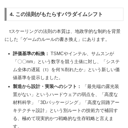
4. この法則がもたらすパラダイムシフト
τスケーリングの法則の本質は、地政学的な制約を背景
にした「ゲームのルールの書き換え」にあります。
評価基準の転換：
TSMCやインテル、サムスンが
「〇〇nm」という数字を競う土俵に対し、「システ
ム全体の遅延（τ）を何％削れたか」という新しい価
値基準を提示しました。
製造から設計・実装へのシフト：
「最先端の露光装
置がない」というハードウェアの弱点を、「高度な
材料科学」「3Dパッケージング」「高度な回路アー
キテクチャ設計」という別ルートの技術力で補回す
る、極めて現実的かつ戦略的な生存戦略と言えま
す。