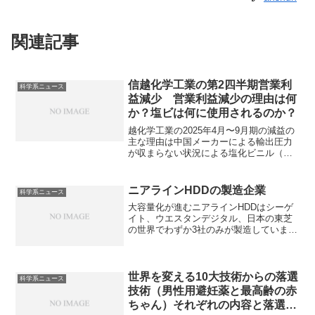
関連記事
信越化学工業の第2四半期営業利
科学系ニュース
益減少 営業利益減少の理由は何
か？塩ビは何に使用されるのか？
越化学工業の2025年4月〜9月期の減益の
主な理由は中国メーカーによる輸出圧力
が収まらない状況による塩化ビニル（塩
ビ）市況の軟化が主要因です。塩化ビニ
ル樹脂の用途や今後の見通しを知ること
ができます。
ニアラインHDDの製造企業
科学系ニュース
大容量化が進むニアラインHDDはシーゲ
イト、ウエスタンデジタル、日本の東芝
の世界でわずか3社のみが製造していま
す。なぜ3社のみが製造しているのかやシ
ーゲイト・テクノロジーの特徴を知るこ
とができます。
世界を変える10大技術からの落選
科学系ニュース
技術（男性用避妊薬と最高齢の赤
ちゃん）それぞれの内容と落選理