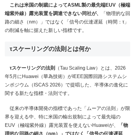
これは米国の制裁によってASML製の最先端EUV（極端
端紫外線）露光装置を調達できない同社が、
「物理的な回
路の細さ（nm）」ではなく「信号の伝達遅延（時間：τ」
の削減を軸に据えた新しい指標です。
τスケーリングの法則とは何か
τスケーリングの法則
（Tau Scaling Law）とは、2026
年5月にHuawei（華為技術）がIEEE国際回路システムシ
ンポジウム（ISCAS 2026）で提唱した、半導体の進化に
関する新たな指標・法則です。
従来の半導体開発の指標であった「ムーアの法則」が限
界を迎える中、特に米国の輸出規制によって最先端の
EUV（極端紫外線）露光装置を使えないHuaweiが、
「物
理的な回路の細さ（nm）」ではなく「信号の伝達遅延