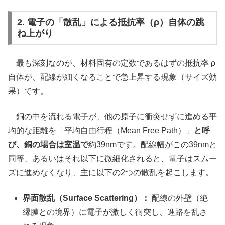
2. 電子の「散乱」による抵抗率（ρ）自体の跳
ね上がり
最も深刻なのが、材料固有の定数であるはずの抵抗率 ρ
自体が、配線が細くなることで急上昇する現象（サイズ効
果）です。
銅の中を流れる電子が、他の原子に衝突せずに進める平
均的な距離を「平均自由行程（Mean Free Path）」
と呼
び、銅の場合は室温で
約39nmです。配線幅がこの39nmと
同等、あるいはそれ以下に微細化されると、電子はスムー
ズに進めなくなり、主に以下の2つの散乱を起こします。
界面散乱（Surface Scattering）：
配線の外壁（絶
縁膜との境界）に電子が激しく衝突し、進路を乱さ