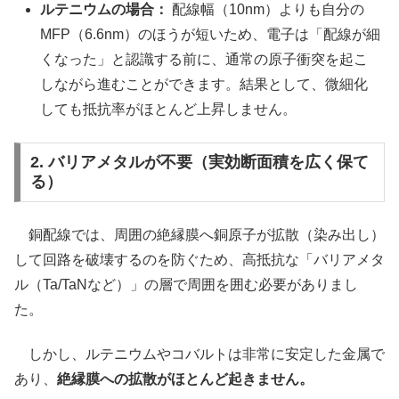
ルテニウムの場合：
配線幅（10nm）よりも自分の
MFP（6.6nm）のほうが短いため、電子は「配線が細
くなった」と認識する前に、通常の原子衝突を起こ
しながら進むことができます。結果として、微細化
しても抵抗率がほとんど上昇しません。
2. バリアメタルが不要（実効断面積を広く保て
る）
銅配線では、周囲の絶縁膜へ銅原子が拡散（染み出し）
して回路を破壊するのを防ぐため、高抵抗な「バリアメタ
ル（Ta/TaNなど）」の層で周囲を囲む必要がありまし
た。
しかし、ルテニウムやコバルトは非常に安定した金属で
あり、
絶縁膜への拡散がほとんど起きません。