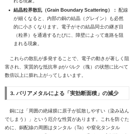
れる現象。
結晶粒界散乱（Grain Boundary Scattering）：
配線
が細くなると、内部の銅の結晶（グレイン）も必然
的に小さくなります。電子がその結晶同士の継ぎ目
（粒界）を通過するたびに、障壁によって進路を阻
まれる現象。
これらの散乱が多発することで、電子の動きが著しく阻
害され、実質的な抵抗率 ρがバルク（塊）の状態に比べて
数倍以上に膨れ上がってしまいます。
3. バリアメタルによる「実効断面積」の減少
銅には「周囲の絶縁膜に原子が拡散しやすい（染み込ん
でしまう）」という厄介な性質があります。これを防ぐた
めに、銅配線の周囲はタンタル（Ta）や窒化タンタル