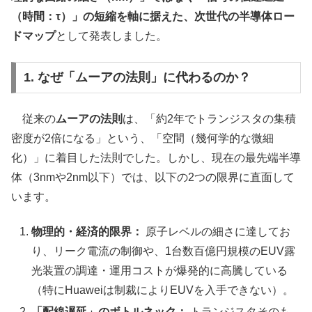
（時間：τ）」の短縮を軸に据えた、次世代の半導体ロー
ドマップ
として発表しました。
1. なぜ「ムーアの法則」に代わるのか？
従来の
ムーアの法則
は、「約2年でトランジスタの集積
密度が2倍になる」という、「空間（幾何学的な微細
化）」に着目した法則でした。しかし、現在の最先端半導
体（3nmや2nm以下）では、以下の2つの限界に直面して
います。
物理的・経済的限界：
原子レベルの細さに達してお
り、リーク電流の制御や、1台数百億円規模のEUV露
光装置の調達・運用コストが爆発的に高騰している
（特にHuaweiは制裁によりEUVを入手できない）。
「配線遅延」のボトルネック：
トランジスタそのも