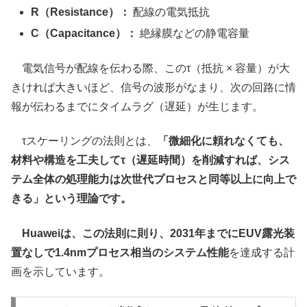
R（Resistance）：
配線の電気抵抗
C（Capacitance）：
絶縁膜などの静電容量
電気信号が配線を伝わる際、このτ（抵抗 × 容量）が大
きければ大きいほど、信号の波形がなまり、次の回路に情
報が伝わるまでにタイムラグ（遅延）が生じます。
τスケーリングの法則とは、
「微細化に頼れなくても、
材料や構造を工夫してτ（遅延時間）を削減すれば、シス
テム全体の処理能力は次世代プロセスと同等以上に向上で
きる」という理論です。
Huaweiは、この法則に則り、2031年までにEUV露光装
置なしで1.4nmプロセス相当のシステム性能
を達成する計
画を示しています。