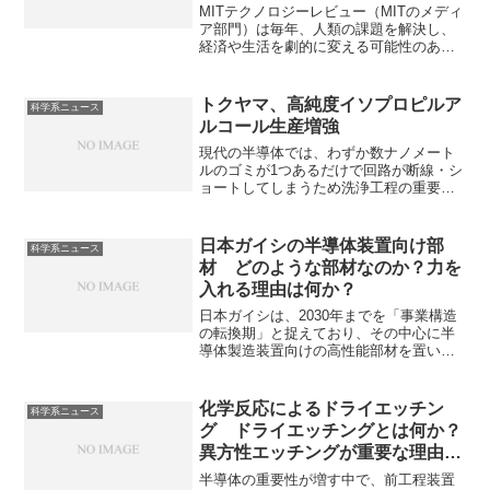
由は何か？
MITテクノロジーレビュー（MITのメディ
ア部門）は毎年、人類の課題を解決し、
経済や生活を劇的に変える可能性のある
10の技術リストを発表しています。正式
発表は1月ですが、現在、惜しくも選から
漏れた技術を発表しています。男性用避
トクヤマ、高純度イソプロピルア
科学系ニュース
妊薬と最高齢の赤ちゃんもら君していま
ルコール生産増強
す。それぞれの技術的な特徴や落選した
理由は何か知ることができます。
現代の半導体では、わずか数ナノメート
ルのゴミが1つあるだけで回路が断線・シ
ョートしてしまうため洗浄工程の重要度
が増加しています。なぜIPAが洗浄工程に
使用されるのか知ることができます。
日本ガイシの半導体装置向け部
科学系ニュース
材 どのような部材なのか？力を
入れる理由は何か？
日本ガイシは、2030年までを「事業構造
の転換期」と捉えており、その中心に半
導体製造装置向けの高性能部材を置いて
います。特に大きなシェアを持っている
とされる静電チャックや次世代品とされ
るハイセラムキャリアについて知ること
化学反応によるドライエッチン
科学系ニュース
ができます。
グ ドライエッチングとは何か？
異方性エッチングが重要な理由
は？
半導体の重要性が増す中で、前工程装置