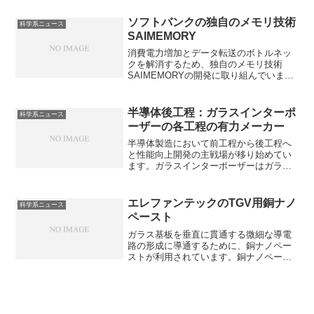
プとは何か、どのくらい二酸化炭素削減
の効果があるのかを知ることができま
ソフトバンクの独自のメモリ技術
科学系ニュース
す。
SAIMEMORY
消費電力増加とデータ転送のボトルネッ
クを解消するため、独自のメモリ技術
SAIMEMORYの開発に取り組んでいま
す。どのような技術なのか、政府が支援
する理由は何か知ることができます。
半導体後工程：ガラスインターポ
科学系ニュース
ーザーの各工程の有力メーカー
半導体製造において前工程から後工程へ
と性能向上開発の主戦場が移り始めてい
ます。ガラスインターポーザーはガラス
基板を用いた中間基板で、低誘電率で高
速伝送に優れ、熱膨張係数がシリコンに
近い、大面積で安価に製造できるなどの
エレファンテックのTGV用銅ナノ
科学系ニュース
特徴を持っています。ガラスインターポ
ペースト
ーザーの各工程における有力メーカーは
どこか知ることができます。
ガラス基板を垂直に貫通する微細な導電
路の形成に導通するために、銅ナノペー
ストが利用されています。銅ナノペース
トとは何かやめっきによる形成との違い
を知ることができます。