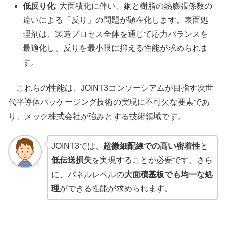
低反り化
: 大面積化に伴い、銅と樹脂の熱膨張係数の
違いによる「反り」の問題が顕在化します。表面処
理剤は、製造プロセス全体を通じて応力バランスを
最適化し、反りを最小限に抑える性能が求められま
す。
これらの性能は、JOINT3コンソーシアムが目指す次世
代半導体パッケージング技術の実現に不可欠な要素であ
り、メック株式会社が強みとする技術領域です。
JOINT3では、
超微細配線での高い密着性
と
低伝送損失
を実現することが必要です。さら
に、パネルレベルの
大面積基板でも均一な処
理
ができる性能が求められます。