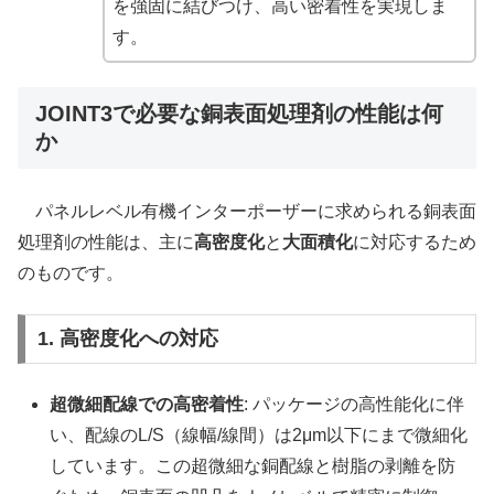
を強固に結びつけ、高い密着性を実現しま
す。
JOINT3で必要な銅表面処理剤の性能は何
か
パネルレベル有機インターポーザーに求められる銅表面
処理剤の性能は、主に
高密度化
と
大面積化
に対応するため
のものです。
1. 高密度化への対応
超微細配線での高密着性
: パッケージの高性能化に伴
い、配線のL/S（線幅/線間）は2μm以下にまで微細化
しています。この超微細な銅配線と樹脂の剥離を防