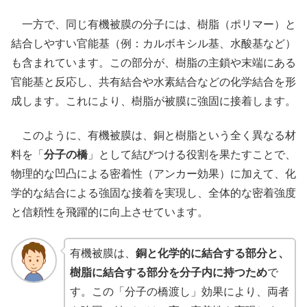
一方で、同じ有機被膜の分子には、樹脂（ポリマー）と
結合しやすい官能基（例：カルボキシル基、水酸基など）
も含まれています。この部分が、樹脂の主鎖や末端にある
官能基と反応し、共有結合や水素結合などの化学結合を形
成します。これにより、樹脂が被膜に強固に接着します。
このように、有機被膜は、銅と樹脂という全く異なる材
料を「
分子の橋
」として結びつける役割を果たすことで、
物理的な凹凸による密着性（アンカー効果）に加えて、化
学的な結合による強固な接着を実現し、全体的な密着強度
と信頼性を飛躍的に向上させています。
有機被膜は、
銅と化学的に結合する部分と、
樹脂に結合する部分を分子内に持つため
で
す。この「分子の橋渡し」効果により、両者