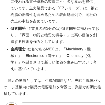
に使われる電子基板の製造に不可欠な薬品を提供し
ています。主力製品である「CZシリーズ」は、銅と
樹脂の密着性を高めるための表面処理剤で、同社の
売上の中核を占めています。
研究開発
: 従業員の約3分の1が研究開発に携わってお
り、「界面（物質と物質の境界）」に高い価値を創
造する技術を強みとしています。
企業理念
: 社名であるMECは、「
M
achinery（機
械）」「
E
lectronics（電子）」「
C
hemistry（化
学）」を融合させて新しい価値を生み出すという考
えに基づいています。
最近の動向としては、生成AI関連など、先端半導体パッ
ケージ基板向け製品の需要増加を背景に、業績が好調に推
移しています。