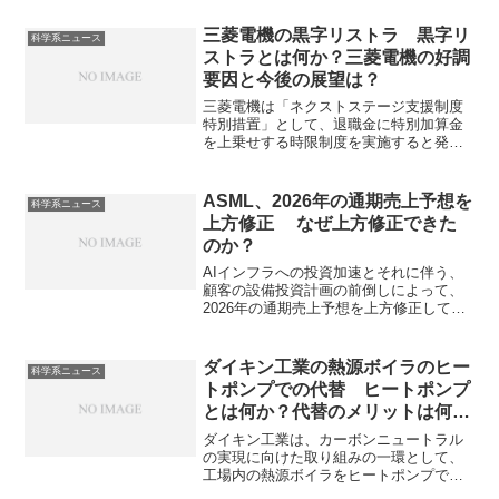
三菱電機の黒字リストラ 黒字リ
科学系ニュース
ストラとは何か？三菱電機の好調
要因と今後の展望は？
三菱電機は「ネクストステージ支援制度
特別措置」として、退職金に特別加算金
を上乗せする時限制度を実施すると発表
しました。この制度は、2026年3月期に過
去最高益を予想する中での「黒字リスト
ラ」として注目されています。黒字リス
ASML、2026年の通期売上予想を
科学系ニュース
トラを行う理由や三菱電機の展望を知る
上方修正 なぜ上方修正できた
ことができます。
のか？
AIインフラへの投資加速とそれに伴う、
顧客の設備投資計画の前倒しによって、
2026年の通期売上予想を上方修正してい
ます。EUV露光機とは何か、ASMLの特
徴を知ることができます。
ダイキン工業の熱源ボイラのヒー
科学系ニュース
トポンプでの代替 ヒートポンプ
とは何か？代替のメリットは何
か？
ダイキン工業は、カーボンニュートラル
の実現に向けた取り組みの一環として、
工場内の熱源ボイラをヒートポンプで代
替する方針を進めています。ヒートポン