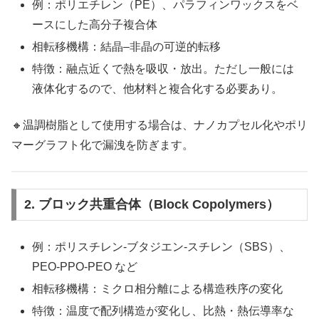
例：ポリエチレン（PE）、パラフィンワックスをベ
ースにした高分子複合体
相転移機構：結晶–非晶の可逆的転移
特徴：融点近くで熱を吸収・放出。ただし一般には
液体化するので、他材料と複合化する必要あり。
🔸温調樹脂として使用する場合は、ナノカプセル化やポリ
マーグラフト化で漏洩を防ぎます。
2. ブロック共重合体（Block Copolymers）
例：ポリスチレン-ブタジエン-スチレン（SBS）、
PEO-PPO-PEO など
相転移機構：ミクロ相分離による構造秩序の変化
特徴：温度で配列構造が変化し、比熱・熱伝導率な