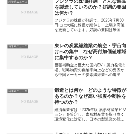
フジクラの株価好調 どんな製品
科学系ニュース
イオセンサーが使用されています。バイ
を製造しているのか？好調の要因
オセンサーとは何か、従来の機器分析と
は何か？
の違いは何かを知ることができます。
フジクラの株価が好調で、2025年7月30
日には大幅に株価が続伸し、上場来高値
を更新しています。好調の要因は米国市
場でのAI投資活発化と、同社が世界トッ
プ級シェアを持つ光ファイバー・融着接
続機の貢献などと考えられます。同社の
東レの炭素繊維業の航空・宇宙向
科学系ニュース
製品や光ファイバーの製造法などを知る
けへの集中 なぜ高付加価値領域
ことができます。
に集中するのか？
巨額補助金と巨大な国内EV・風力発電市
場、戦略物資の自給率向上などの要因か
ら中国メーカーの炭素繊維業への進出が
続き、供給過剰となっています。東レは
価格競争ではなく航空・宇宙向けの高付
加価値領域に力を入れています。炭素繊
鍛造とは何か どのような特徴が
科学系ニュース
維の特徴や航空・宇宙向けに求められる
あるのか？なぜ高い強度や靭性を
性能を知ることができます。
持つのか？
経済産業省は「2025年版 素形材産業ビジ
ョン」を策定し、素形材産業を取り巻く
環境変化に対応し、日本の製造業の競争
力を維持・強化を目指しています。素形
材産業の一つである鍛造は金属を高温に
加熱し、金型などを使って叩いたり押し