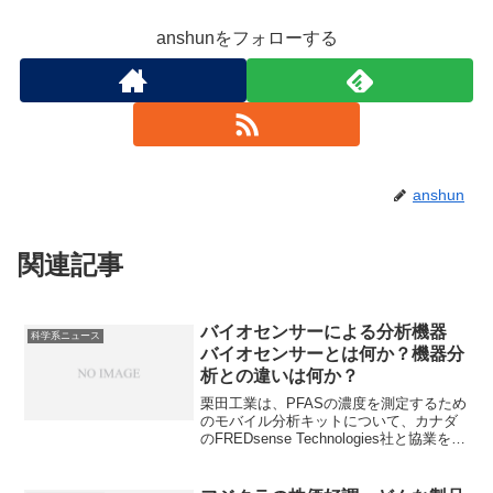
anshunをフォローする
anshun
関連記事
バイオセンサーによる分析機器
科学系ニュース
バイオセンサーとは何か？機器分
析との違いは何か？
栗田工業は、PFASの濃度を測定するため
のモバイル分析キットについて、カナダ
のFREDsense Technologies社と協業を推
進しています。この分析器には酵素や微
生物などの生物学的要素（バイオレセプ
ター）を用いて特定の物質を識別するバ