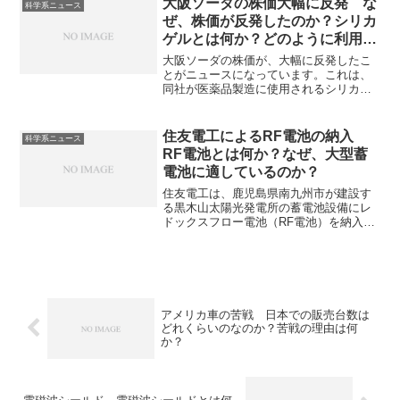
大阪ソーダの株価大幅に反発 な
科学系ニュース
つぶしたりして、目的の形状に成形する
ぜ、株価が反発したのか？シリカ
加工方法です。鍛造にどんな特徴がある
ゲルとは何か？どのように利用さ
のか、なぜ、高強度・高靭性となるのか
れているのか？
などを知ることができます。
大阪ソーダの株価が、大幅に反発したこ
とがニュースになっています。​これは、
同社が医薬品製造に使用されるシリカゲ
ルの増産を急ぐと報じられたことが背景
にあります。シリカゲルはその吸湿性、
吸着性の高さから幅広い分野で利用され
住友電工によるRF電池の納入
科学系ニュース
ています。シリカゲルの特性、治療薬の
RF電池とは何か？なぜ、大型蓄
製造でどのように利用されているのかを
電池に適しているのか？
知ることができます。
住友電工は、鹿児島県南九州市が建設す
る黒木山太陽光発電所の蓄電池設備にレ
ドックスフロー電池（RF電池）を納入し
ました。RF電池は再生可能エネルギー
（太陽光・風力など）の出力変動対策や
ピークシフト用途に利用として期待がさ
れています。RF電池の特徴やなぜ、蓄電
池に適しているのかを知ることができま
す。
アメリカ車の苦戦 日本での販売台数は
どれくらいのなのか？苦戦の理由は何
か？