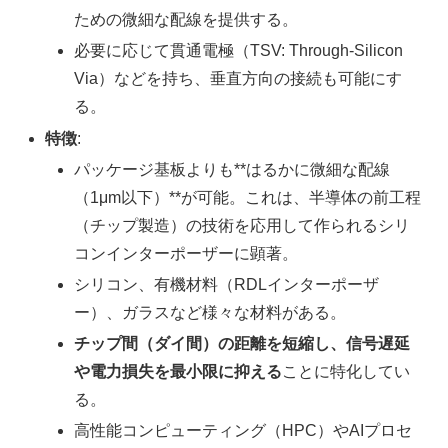
ための微細な配線を提供する。
必要に応じて貫通電極（TSV: Through-Silicon
Via）などを持ち、垂直方向の接続も可能にす
る。
特徴
:
パッケージ基板よりも**はるかに微細な配線
（1μm以下）**が可能。これは、半導体の前工程
（チップ製造）の技術を応用して作られるシリ
コンインターポーザーに顕著。
シリコン、有機材料（RDLインターポーザ
ー）、ガラスなど様々な材料がある。
チップ間（ダイ間）の距離を短縮し、信号遅延
や電力損失を最小限に抑える
ことに特化してい
る。
高性能コンピューティング（HPC）やAIプロセ