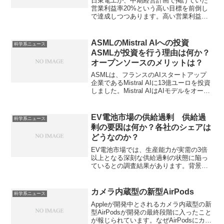
日東電工が、中期経営計画で掲げていた
営業利益率20%という高い目標を前倒し
で達成しつつあります。高い営業利益率
を達成できている理由や主力製品である
回路基板の特徴を知ることができます。
ASMLのMistral AIへの投資
科学系ニュース
ASMLが投資を行う理由は何か？
オープンソースのメリットは？
ASMLは、フランスのAIスタートアップ
企業であるMistral AIに13億ユーロを投資
しました。Mistral AIはAIモデルをオープ
ンソースで公開し、AIの民主化を推進
し、高速かつ効率的な推論を実現してい
ます。ASMLが投資を行う理由やオープ
EV電池市場の供給過剰 供給過
科学系ニュース
ンソースのメリットは何かを知ることが
剰の要因は何か？各社のシェアは
できます。
どうなのか？
EV電池市場では、生産能力が実需の3倍
以上となる深刻な供給過剰の状態に陥っ
ているとの調査結果があります。背景に
は、中国政府の補助金政策による戦略的
かつ過剰な生産能力拡大と、欧米等での
EV需要鈍化があります。各社のシェアや
カメラ内蔵型の新型AirPods
科学系ニュース
じEV市場の動向を知ることができます。
Appleが開発中とされるカメラ内蔵型の新
型AirPodsが開発の最終段階に入ったこと
が報じられています。なぜAirPodsにカメ