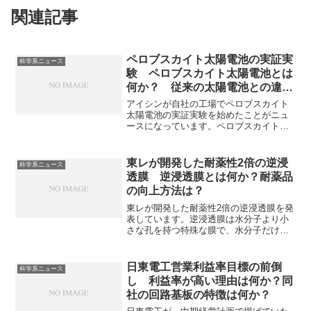
関連記事
ペロブスカイト太陽電池の実証実
科学系ニュース
験 ペロブスカイト太陽電池とは
何か？ 従来の太陽電池との違い
は？
アイシンが自社の工場でペロブスカイト
太陽電池の実証実験を始めたことがニュ
ースになっています。ペロブスカイト太
陽電池は製造・設置コストが低い、折り
曲げられるため、ウェアラブルデバイス
に適用できるなどの特長から次世代の太
東レが開発した耐薬性2倍の逆浸
科学系ニュース
陽電池として期待が高まっています。ペ
透膜 逆浸透膜とは何か？耐薬品
ロブスカイトとは何か、従来の太陽電池
の向上方法は？
との違いは何かなどを知ることができま
す。
東レが開発した耐薬性2倍の逆浸透膜を発
表しています。逆浸透膜は水分子より小
さな孔を持つ特殊な膜で、水分子だけを
透過させて純水を取り出すことができま
す。逆浸透膜の仕組みや耐薬品性の向上
方法を知ることができます。
日東電工営業利益率目標の前倒
科学系ニュース
し 利益率が高い理由は何か？同
社の回路基板の特徴は何か？