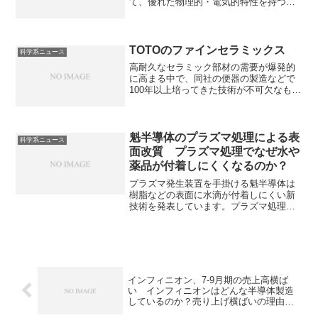
て、優れた物理的・電気的特性を持つ次
世代パワー半導体材料としてダイヤモン
ド半導体が注目されています。なぜ、ダ
イヤモンド半導体が重要となるのか、そ
の特性や問題点を知ることができる記事
TOTOのファインセラミックス
科学系ニュース
になっています。
高耐久なセラミック部材の需要が爆発的
に高まる中で、同社の便器の製造などで
100年以上培ってきた技術が不可欠なもの
となっています。なぜセラミック部材の
需要が増加するのか知ることができま
す。
魁半導体のプラズマ処理による表
科学系ニュース
面改質 プラズマ処理でなぜ水や
薬品が付着しにくくなるのか？
プラズマ発生装置を手掛ける魁半導体は
樹脂などの表面に水滴が付着しにくい新
技術を発表しています。プラズマ処理に
よる表面改質は表面の性質だけを変える
技術で、撥水性・親水性の付与、接着性
の向上、耐食性の向上などが可能になり
ます。どのような処理方法があるのか、
なぜ撥水性が増加したり、耐薬品性が向
上するのかを知ることができます。
インフィニオン、7-9月期の売上高横ば
い インフィニオンはどんな半導体製造
しているのか？売り上げ横ばいの理由
は？