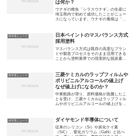
は何か？
ウナギの稚魚「シラスウナギ」の生産に
埼玉県内で初めて成功したことがニュー
スになっています。ウナギの養殖は「生
態の解明不足」「繁殖の難しさ」「成長
の困難さ」の3つの課題によって難しく完
全養殖にはまだ時間がかかるとされてい
日本ペイントのマスバランス方式
科学系ニュース
ます。なぜ、ウナギの養殖が難しいのか
採用塗料
を知ることができる記事になっていま
す。
マスバランス方式は既存の高度なプラン
トや製造プロセスをそのまま活用できる
ことから塗料業界での現実的な脱炭素化
として注目されています。どのような方
式なのか知ることができます。
三菱ケミカルのラップフィルムや
科学系ニュース
ポリビニルアルコールの値上げ
なぜ値上げになるのか？
中東航路が滞り、原料価格が急騰したこ
とを受け、三菱ケミカルはラップフィル
ムやポリビニルアルコールの値上げを発
表しています。それぞれの製品の製造方
法とホルムズ海峡混乱の影響を知ること
ができます。
ダイヤモンド半導体について
科学系ニュース
従来のシリコン（Si）や炭化ケイ素
（SiC）、窒化ガリウム（GaN）と比べ