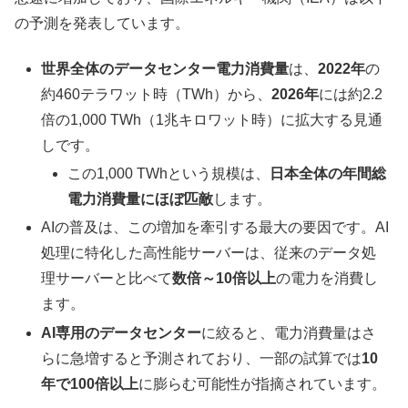
の予測を発表しています。
世界全体のデータセンター電力消費量
は、
2022年
の
約460テラワット時（TWh）から、
2026年
には約2.2
倍の1,000 TWh（1兆キロワット時）に拡大する見通
しです。
この1,000 TWhという規模は、
日本全体の年間総
電力消費量にほぼ匹敵
します。
AIの普及は、この増加を牽引する最大の要因です。AI
処理に特化した高性能サーバーは、従来のデータ処
理サーバーと比べて
数倍～10倍以上
の電力を消費し
ます。
AI専用のデータセンター
に絞ると、電力消費量はさ
らに急増すると予測されており、一部の試算では
10
年で100倍以上
に膨らむ可能性が指摘されています。