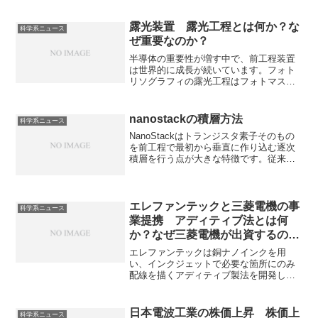
す。トヨタ、日立それぞれの役割を知る
ことができます。
露光装置 露光工程とは何か？な
科学系ニュース
ぜ重要なのか？
半導体の重要性が増す中で、前工程装置
は世界的に成長が続いています。フォト
リソグラフィの露光工程はフォトマスク
を通して、光源からの光を照射し、光の
当たった部分だけでフォトレジストが化
学反応が進行する工程で、半導体デバイ
nanostackの積層方法
科学系ニュース
スの性能と集積度に直結するため非常に
NanoStackはトランジスタ素子そのもの
重要な工程です。露光工程や装置の概
を前工程で最初から垂直に作り込む逐次
要、どのようなメーカーが有名かを知る
積層を行う点が大きな特徴です。従来の3
ことができます。
次元実装との違いはどこか知ることがで
きます。
エレファンテックと三菱電機の事
科学系ニュース
業提携 アディティブ法とは何
か？なぜ三菱電機が出資するの
か？
エレファンテックは銅ナノインクを用
い、インクジェットで必要な箇所にのみ
配線を描くアディティブ製法を開発して
いる企業です。不要な銅を溶かして捨て
る無駄がない環境負荷を激減させる次世
代の基板製造技術として注目されていま
日本電波工業の株価上昇 株価上
科学系ニュース