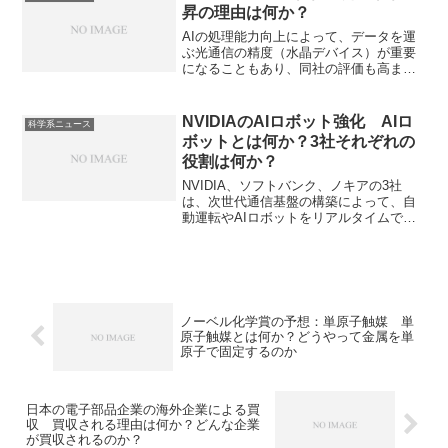
す。三菱電機が出資する理由とアディテ
昇の理由は何か？
ィブ法の課題を知ることができます。
AIの処理能力向上によって、データを運
ぶ光通信の精度（水晶デバイス）が重要
になることもあり、同社の評価も高まっ
ています。水晶デバイスが利用される光
トランシーバーとは何か知ることができ
ます。
NVIDIAのAIロボット強化 AIロ
科学系ニュース
ボットとは何か？3社それぞれの
役割は何か？
NVIDIA、ソフトバンク、ノキアの3社
は、次世代通信基盤の構築によって、自
動運転やAIロボットをリアルタイムで遠
隔運用する次世代インフラを目指しま
す。AIロボットとは何かやNVIDIAが力を
入れる理由を知ることができます。
ノーベル化学賞の予想：単原子触媒 単
原子触媒とは何か？どうやって金属を単
原子で固定するのか
日本の電子部品企業の海外企業による買
収 買収される理由は何か？どんな企業
が買収されるのか？