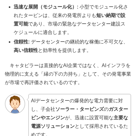
迅速な展開（モジュール化）:
小型でモジュール化さ
れたタービンは、従来の発電所よりも
短い納期で設
置可能
であり、市場の緊急なデータセンター建設ス
ケジュールに適合します。
信頼性:
データセンターの継続的な稼働に不可欠な、
高い信頼性
と効率性を提供します。
キャタピラーは直接的なAI企業ではなく、AIインフラを
物理的に支える「縁の下の力持ち」として、その発電事業
が市場で再評価されているのです。
AIデータセンターの爆発的な電力需要に対
し、子会社
ソーラー・タービンズ
の
ガスター
ビンやエンジン
が、迅速に設置可能な
主要な
電源ソリューション
として採用されているた
めです。