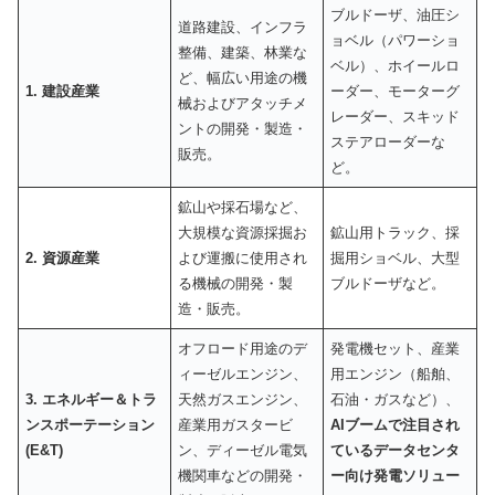
ブルドーザ、油圧シ
道路建設、インフラ
ョベル（パワーショ
整備、建築、林業な
ベル）、ホイールロ
ど、幅広い用途の機
1. 建設産業
ーダー、モーターグ
械およびアタッチメ
レーダー、スキッド
ントの開発・製造・
ステアローダーな
販売。
ど。
鉱山や採石場など、
大規模な資源採掘お
鉱山用トラック、採
2. 資源産業
よび運搬に使用され
掘用ショベル、大型
る機械の開発・製
ブルドーザなど。
造・販売。
オフロード用途のデ
発電機セット、産業
ィーゼルエンジン、
用エンジン（船舶、
3. エネルギー＆トラ
天然ガスエンジン、
石油・ガスなど）、
ンスポーテーション
産業用ガスタービ
AIブームで注目され
(E&T)
ン、ディーゼル電気
ているデータセンタ
機関車などの開発・
ー向け発電ソリュー