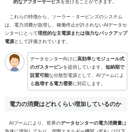
的なアフターサービス
を受けることができます。
これらの特徴から、ソーラー・タービンズのシステム
は、電力消費が急増し、稼働停止が許されないAIデータセ
ンターにとって
理想的な主電源または強力なバックアップ
電源
として評価されています。
データセンター向けに
高効率
な
モジュール式
のガスタービン
を提供しています。
短納期で
設置可能
な分散型電源として、AIブームによ
る
急増する電力需要
に対応します。
電力の消費はどれくらい増加しているのか
AIブームにより、世界の
データセンターの電力消費量
は
急速に増加しており、国際エネルギー機関（IEA）は以下