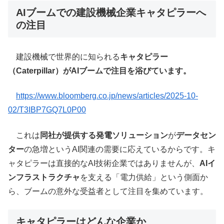
AIブームでの建設機械企業キャタピラーへ
の注目
建設機械で世界的に知られる
キャタピラー
（Caterpillar）
がAIブームで注目を浴びています。
https://www.bloomberg.co.jp/news/articles/2025-10-
02/T3IBP7GQ7L0P00
これは
同社が提供する
発電ソリューション
が
データセン
ター
の急増というAI関連の需要に応えているからです。キ
ャタピラーは直接的なAI技術企業ではありませんが、
AIイ
ンフラストラクチャ
を支える「電力供給」という側面か
ら、ブームの意外な受益者として注目を集めています。
キャタピラーはどんな企業か