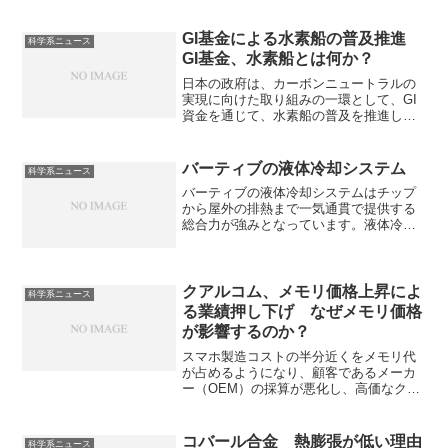
す。議論は一部メディアが協調的開示
（CVD）ルールを逸脱したことで起きて
います。セキュリティリスクが発生した
GI基金による水素船の普及推進
科学系ニュース
際の、協調的な開示とは何かを知ること
GI基金、水素船とは何か？
ができます。
日本の政府は、カーボンニュートラルの
実現に向けた取り組みの一環として、GI
資金を通じて、水素船の普及を推進して
います。水素船とは何か、GI資金とは何
か、GI資金の活用例にはどのようなもの
があるのかを知ることができます。
バーティブの液体冷却システム
科学系ニュース
バーティブの液体冷却システムはチップ
から屋外の排熱まで一気通貫で提供する
総合力が強みとなっています。液体冷却
システムの仕組みやどのように液の輸送
を管理するのか知ることができます。
クアルコム、メモリ価格上昇によ
科学系ニュース
る業績押し下げ なぜメモリ価格
が影響するのか？
スマホ製造コストの半分近くをメモリ代
が占めるようになり、顧客であるメーカ
ー（OEM）の採算が悪化し、高価なクア
ルコム製チップの購入を控えていること
が要因です。SoCを値上げできない理由
を知ることができます。
コバール合金 熱膨張が低い理由
科学系ニュース