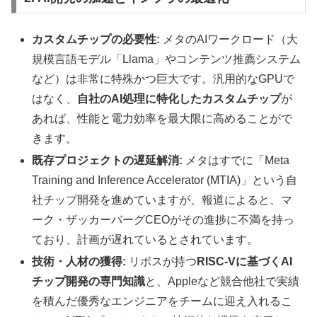
カスタムチップの必要性:
メタのAIワークロード（大
規模言語モデル「Llama」やコンテンツ推薦システム
など）は非常に特殊かつ巨大です。汎用的なGPUで
はなく、
自社のAI処理に特化したカスタムチップ
が
あれば、性能と電力効率を最大限に高めることがで
きます。
既存プロジェクトの遅延解消:
メタはすでに「Meta
Training and Inference Accelerator (MTIA)」という自
社チップ開発を進めていますが、報道によると、マ
ーク・ザッカーバーグCEOがその進捗に不満を持っ
ており、計画が遅れているとされています。
技術・人材の獲得:
リボスが持つ
RISC-Vに基づくAI
チップ開発の専門知識
と、Appleなど競合他社で実績
を積んだ優秀なエンジニアをチームに迎え入れるこ