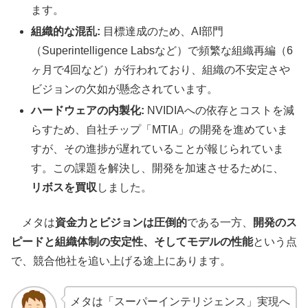
ます。
組織的な混乱:
目標達成のため、AI部門
（Superintelligence Labsなど）で頻繁な組織再編（6
ヶ月で4回など）が行われており、組織の不安定さや
ビジョンの欠如が懸念されています。
ハードウェアの内製化:
NVIDIAへの依存とコストを減
らすため、自社チップ「MTIA」の開発を進めていま
すが、その進捗が遅れていることが報じられていま
す。この課題を解決し、開発を加速させるために、
リボスを買収
しました。
メタは
資金力とビジョンは圧倒的
である一方、
開発のス
ピードと組織体制の安定性、そしてモデルの性能
という点
で、競合他社を追い上げる途上にあります。
メタは「スーパーインテリジェンス」実現へ