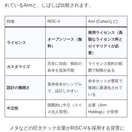
れているArmと、しばしば比較されます。
特徴
RISC-V
Arm (Cortexなど)
商用ライセンス（高
オープンソース（無
額なライセンス料と
ライセンス
料）
ロイヤリティが必
要）
完全に自由、独自の
ライセンス契約の範
カスタマイズ
命令を追加可能
囲で制限がある
命令セットが豊富で
基本命令がシンプル
設計の複雑さ
複雑に最適化されて
で、設計しやすい
いる
国際的に中立（スイ
企業（Arm
中立性
ス法人管理）
Holdings）が管理
メタなどの巨大テック企業がRISC-Vを採用する背景に