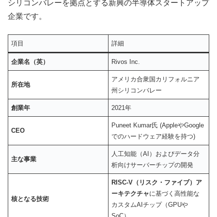
シリコンバレーを拠点とする新興の半導体スタートアップ
企業です。
項目
詳細
企業名（英）
Rivos Inc.
アメリカ合衆国カリフォルニア
所在地
州シリコンバレー
創業年
2021年
Puneet Kumar氏 (AppleやGoogle
CEO
でのハードウェア経験を持つ)
人工知能（AI）およびデータ分
主な事業
析向けサーバーチップの開発
RISC-V（リスク・ファイブ）ア
ーキテクチャ
に基づく高性能な
核となる技術
カスタムAIチップ（GPUや
SoC）