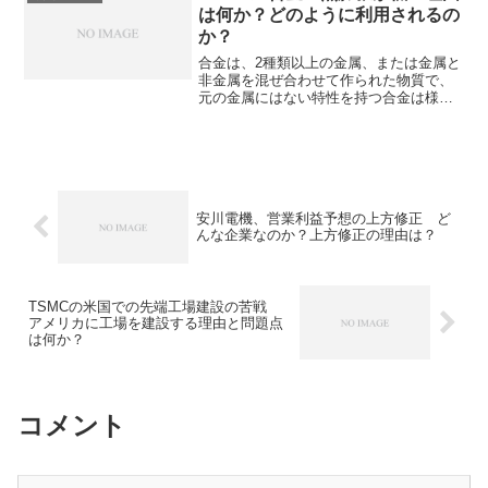
は何か？どのように利用されるの
か？
合金は、2種類以上の金属、または金属と
非金属を混ぜ合わせて作られた物質で、
元の金属にはない特性を持つ合金は様々
な分野で利用されています。コバール合
金は鉄にニッケルとコバルトを添加した
合金です。その最大の特長は、ガラスや
セラミックスと熱膨張率が近いことで
す。熱膨張率が低い理由や用途を知るこ
とができます。
安川電機、営業利益予想の上方修正 ど
んな企業なのか？上方修正の理由は？
TSMCの米国での先端工場建設の苦戦
アメリカに工場を建設する理由と問題点
は何か？
コメント