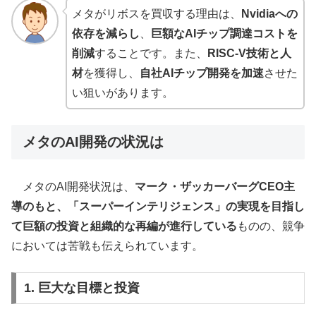
メタがリボスを買収する理由は、
Nvidiaへの
依存を減らし
、
巨額なAIチップ調達コストを
削減
することです。また、
RISC-V技術と人
材
を獲得し、
自社AIチップ開発を加速
させた
い狙いがあります。
メタのAI開発の状況は
メタのAI開発状況は、
マーク・ザッカーバーグCEO主
導のもと、「スーパーインテリジェンス」の実現を目指し
て巨額の投資と組織的な再編が進行している
ものの、競争
においては苦戦も伝えられています。
1. 巨大な目標と投資