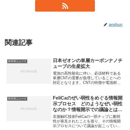
anshun
関連記事
日本ゼオンの単層カーボンナノチ
科学系ニュース
ューブの生産拡大
電池の高性能化に伴い、必須材料である
単層CNTの需要が急増していることへの
対応となります。CNTの特徴や電池材料
としてどのように利用されるのかを知る
ことができます。
FeliCaのぜい弱性をめぐる情報開
科学系ニュース
示プロセス どのようなぜい弱性
なのか？情報開示での議論とは何
か？
非接触IC技術FeliCaの一部チップに脆弱
性が発見されたことを巡り、その情報開
示プロセスについて議論が起こっていま