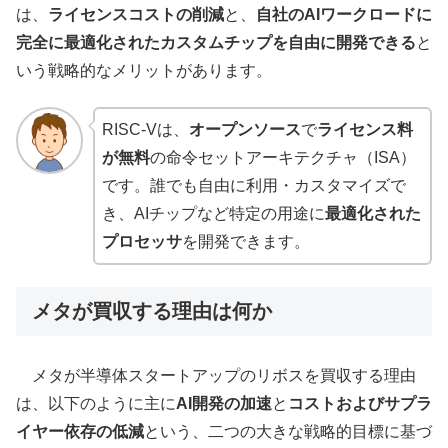
は、
ライセンスコストの削減
と、
自社のAIワークロードに
完全に最適化されたカスタムチップを自由に開発できる
と
いう戦略的なメリットがあります。
RISC-Vは、
オープンソース
で
ライセンス料
が無料
の命令セットアーキテクチャ（ISA）
です。誰でも自由に利用・カスタマイズで
き、AIチップなど特定の用途に
最適化された
プロセッサ
を開発できます。
メタが買収する理由は何か
メタが半導体スタートアップのリボスを買収する理由
は、以下のように主に
AI開発の加速
と
コストおよびサプラ
イヤー依存の低減
という、二つの大きな戦略的目標に基づ