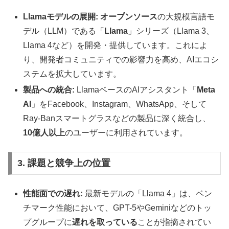
Llamaモデルの展開:
オープンソース
の大規模言語モ
デル（LLM）である「
Llama
」シリーズ（Llama 3、
Llama 4など）を開発・提供しています。これによ
り、開発者コミュニティでの影響力を高め、AIエコシ
ステムを拡大しています。
製品への統合:
LlamaベースのAIアシスタント「
Meta
AI
」をFacebook、Instagram、WhatsApp、そして
Ray-Banスマートグラスなどの製品に深く統合し、
10億人以上
のユーザーに利用されています。
3. 課題と競争上の位置
性能面での遅れ:
最新モデルの「Llama 4」は、ベン
チマーク性能において、GPT-5やGeminiなどのトッ
プグループに
遅れを取っている
ことが指摘されてい