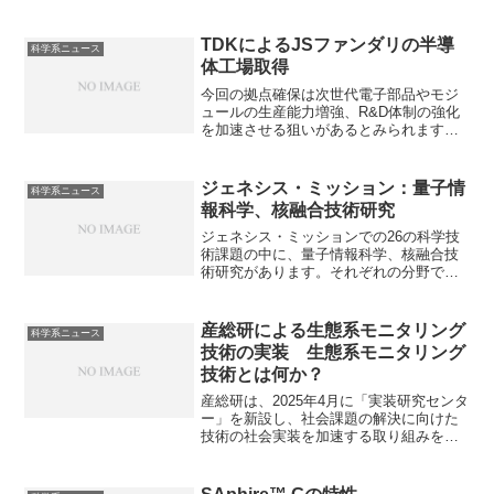
熱原子吸光法は、原子吸光分析の一種
で、試料を電気抵抗加熱した黒鉛製の炉
（チューブ）の中で原子化する手法で
TDKによるJSファンダリの半導
科学系ニュース
す。精度に優れる理由と欠点である化学
体工場取得
干渉を防ぐ理由を知ることができます。
今回の拠点確保は次世代電子部品やモジ
ュールの生産能力増強、R&D体制の強化
を加速させる狙いがあるとみられます。
どのような製品を製造する可能性がある
のかやもともとあった工場を活用するメ
リットを知ることができます。
ジェネシス・ミッション：量子情
科学系ニュース
報科学、核融合技術研究
ジェネシス・ミッションでの26の科学技
術課題の中に、量子情報科学、核融合技
術研究があります。それぞれの分野での
研究内容や日本の関る内容を知ることが
できます。
産総研による生態系モニタリング
科学系ニュース
技術の実装 生態系モニタリング
技術とは何か？
産総研は、2025年4月に「実装研究センタ
ー」を新設し、社会課題の解決に向けた
技術の社会実装を加速する取り組みを開
始しました。ネイチャーポジティブ技術
の一つである生態系モニタリング技術も
産総研が社会実装を目指す分野の一つで