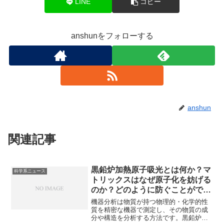
LINE
コピー
anshunをフォローする
anshun
関連記事
黒鉛炉加熱原子吸光とは何か？マ
科学系ニュース
トリックスはなぜ原子化を妨げる
のか？どのように防ぐことができ
るか？
機器分析は物質が持つ物理的・化学的性
質を精密な機器で測定し、その物質の成
分や構造を分析する方法です。黒鉛炉加