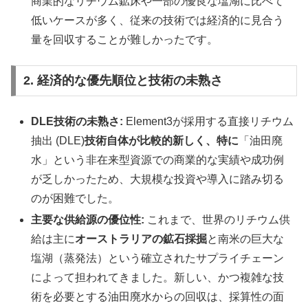
商業的なリチウム鉱床や一部の優良な塩湖に比べて
低いケースが多く、従来の技術では経済的に見合う
量を回収することが難しかったです。
2. 経済的な優先順位と技術の未熟さ
DLE技術の未熟さ:
Element3が採用する直接リチウム
抽出 (DLE)
技術自体が比較的新しく、特に
「油田廃
水」という非在来型資源での商業的な実績や成功例
が乏しかったため、大規模な投資や導入に踏み切る
のが困難でした。
主要な供給源の優位性:
これまで、世界のリチウム供
給は主に
オーストラリアの鉱石採掘
と南米の巨大な
塩湖（蒸発法）という確立されたサプライチェーン
によって担われてきました。新しい、かつ複雑な技
術を必要とする油田廃水からの回収は、採算性の面