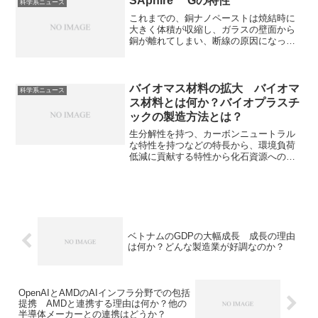
SAphire™ Gの特性
科学系ニュース
す。：特定の生態系の生物多様性や環境
これまでの、銅ナノペーストは焼結時に
の状態や、その変化を継続的かつ定期的
大きく体積が収縮し、ガラスの壁面から
に把握・記録するための技術である生態
銅が離れてしまい、断線の原因になった
系モニタリング技術にはどのようなもの
り、 穴の中に巨大な空洞が残ってしまし
があるのかを知ることができます。
た。SAphire™ Gではどのように解決した
のかを知ることができます。
バイオマス材料の拡大 バイオマ
科学系ニュース
ス材料とは何か？バイオプラスチ
ックの製造方法とは？
生分解性を持つ、カーボンニュートラル
な特性を持つなどの特長から、環境負荷
低減に貢献する特性から化石資源への依
存度を低減し、持続可能な社会の実現に
貢献することが期待されていますバイオ
材料の種類や分類、特に有望視されるバ
イオプラスチックやポリ乳酸について知
ることができます。
ベトナムのGDPの大幅成長 成長の理由
は何か？どんな製造業が好調なのか？
OpenAIとAMDのAIインフラ分野での包括
提携 AMDと連携する理由は何か？他の
半導体メーカーとの連携はどうか？