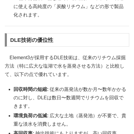
に使える高純度の「炭酸リチウム」などの形で製品
化されます。
DLE技術の優位性
Element3が採用するDLE技術は、従来のリチウム採掘
方法（特に広大な塩湖で水を蒸発させる方法）と比較し
て、以下の点で優れています。
回収時間の短縮:
従来の蒸発法が数か月〜数年かかる
のに対し、DLEは数日〜数週間でリチウムを回収で
きます。
環境負荷の低減:
広大な土地（蒸発池）が不要で、貴
重な淡水を消費しません。
高回収率:
抽出技術にもよりますが、高い回収率