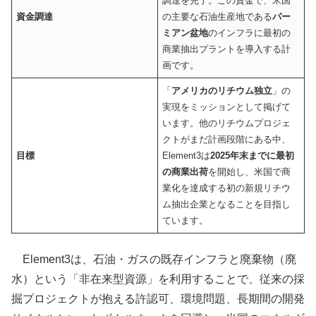
調達を完了。この資金で、米国
資金調達
の主要な石油生産地である
パー
ミアン盆地
のインフラに最初の
商業抽出プラントを導入する計
画です。
「
アメリカのリチウム独立
」の
実現をミッションとして掲げて
います。他のリチウムプロジェ
クトがまだ計画段階にある中、
目標
Element3は
2025年末までに最初
の商業出荷
を開始し、米国で商
業化を達成する初の新規リチウ
ム抽出企業となることを目指し
ています。
Element3は、石油・ガスの既存インフラと廃棄物（廃
水）という「非在来型資源」を利用することで、従来の採
掘プロジェクトが抱える許認可、環境問題、長期間の開発