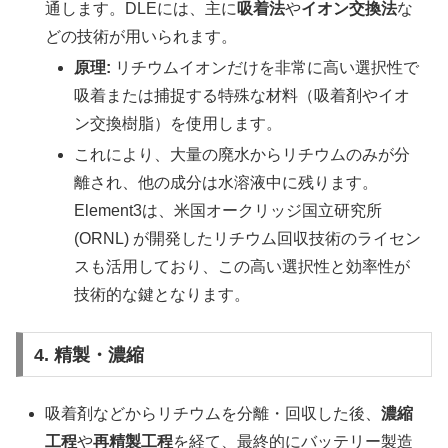
通します。DLEには、主に
吸着法
や
イオン交換法
な
どの技術が用いられます。
原理:
リチウムイオンだけを非常に高い選択性で
吸着または捕捉する特殊な材料（吸着剤やイオ
ン交換樹脂）を使用します。
これにより、大量の廃水からリチウムのみが分
離され、他の成分は水溶液中に残ります。
Element3は、米国オークリッジ国立研究所
(ORNL) が開発したリチウム回収技術のライセン
スも活用しており、この高い選択性と効率性が
技術的な鍵となります。
4. 精製・濃縮
吸着剤などからリチウムを分離・回収した後、
濃縮
工程
や
再精製工程
を経て、最終的にバッテリー製造