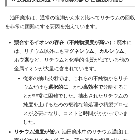
油田廃水は、通常の塩湖かん水と比べてリチウムの回収
を非常に困難にする要因を抱えています。
競合するイオンの存在（不純物濃度が高い）:
廃水に
は、リチウム以外にも
マグネシウム
、
カルシウム
、
ホウ素
など、リチウムと化学的性質が似ている他の
金属イオンが大量に含まれています。
従来の抽出技術では、これらの不純物からリチ
ウムだけを
選択的に
、かつ
高効率で
分離するこ
とが非常に困難でした。抽出されたリチウムの
純度を上げるための複雑な前処理や精製プロセ
スが必要になり、コストと時間がかかっていま
した。
リチウム濃度が低い:
油田廃水中のリチウム濃度は、