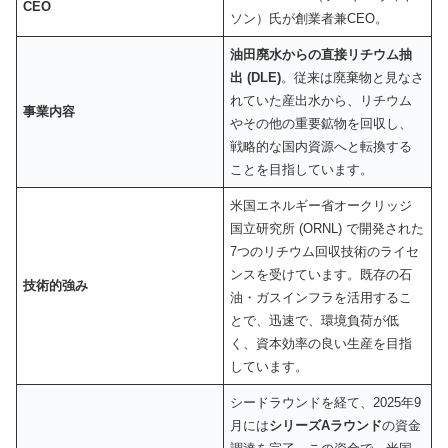
CEO
ソン）氏が創業者兼CEO。
油田廃水からの直接リチウム抽
出 (DLE)
。従来は廃棄物と見なさ
れていた産出水から、リチウム
事業内容
やその他の重要鉱物を回収し、
戦略的な国内資源へと転換する
ことを目指しています。
米国エネルギー省オークリッジ
国立研究所 (ORNL) で開発された
7つのリチウム回収技術のライセ
ンスを受けています。既存の石
技術的強み
油・ガスインフラを活用するこ
とで、迅速で、環境負荷が低
く、資本効率の良い生産を目指
しています。
シードラウンドを経て、2025年9
月には
シリーズAラウンド
の資金