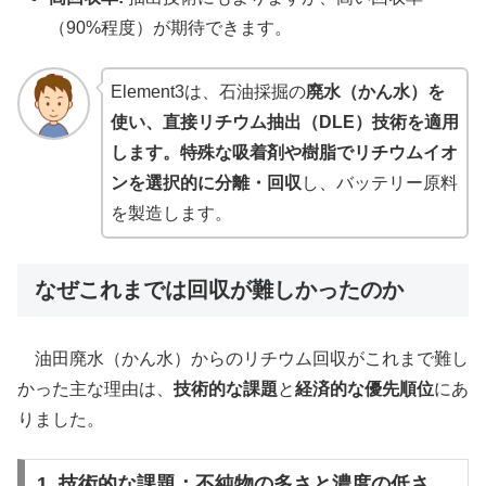
（90%程度）が期待できます。
Element3は、石油採掘の
廃水（かん水）を
使い、直接リチウム抽出（DLE）技術を適用
します。特殊な吸着剤や樹脂でリチウムイオ
ンを選択的に分離・回収
し、バッテリー原料
を製造します。
なぜこれまでは回収が難しかったのか
油田廃水（かん水）からのリチウム回収がこれまで難し
かった主な理由は、
技術的な課題
と
経済的な優先順位
にあ
りました。
1. 技術的な課題：不純物の多さと濃度の低さ