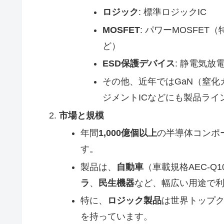
ロジック
: 標準ロジックIC
MOSFET
: パワーMOSFE
ど）
ESD保護デバイス
: 静電気放
その他、近年ではGaN（窒化
ジメントICなどにも製品ライ
市場と規模
年間
1,000億個以上
の半導体コンポ
す。
製品は、
自動車
（車載規格AEC-Q1
ラ
、
民生機器
など、幅広い用途で
特に、
ロジック製品
は世界トップ
を持っています。