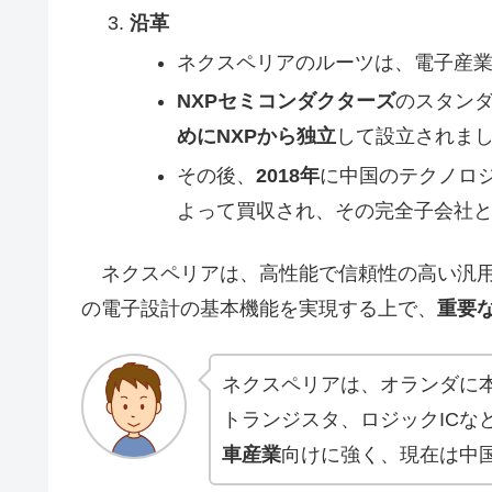
沿革
ネクスペリアのルーツは、電子産業の
NXPセミコンダクターズ
のスタン
めにNXPから独立
して設立されま
その後、
2018年
に中国のテクノロジー企
よって買収され、その完全子会社
ネクスペリアは、高性能で信頼性の高い汎用
の電子設計の基本機能を実現する上で、
重要
ネクスペリアは、オランダに
トランジスタ、ロジックICな
車産業
向けに強く、現在は中