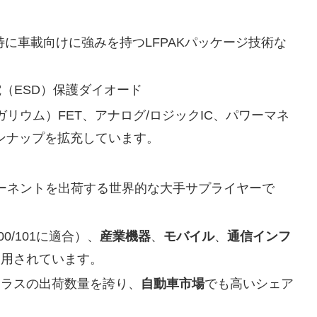
T（特に車載向けに強みを持つLFPAKパッケージ技術な
電（ESD）保護ダイオード
ガリウム）FET、アナログ/ロジックIC、パワーマネ
ンナップを拡充しています。
ーネントを出荷する世界的な大手サプライヤーで
00/101に適合）、
産業機器
、
モバイル
、
通信インフ
利用されています。
クラスの出荷数量を誇り、
自動車市場
でも高いシェア