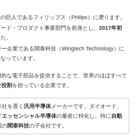
巨人であるフィリップス（Philips）に遡ります。
ダード・プロダクト事業部門を前身とし、
2017年初
した。
業である聞泰科技（Wingtech Technology）に
となっています。
的な電子部品を提供することで、世界のほぼすべて
な役割
を担っている企業です。
本社を置く
汎用半導体
メーカーです。ダイオード、
ど
エッセンシャル半導体
の量産に特化し、特に
自動
国の
聞泰科技
の子会社です。