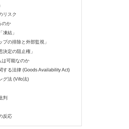
」
上のリスク
るのか
の「凍結」
トップの排除と外部監視」
意思決定の阻止権」
入は可能なのか
 (Goods Availability Act)
法 (Vifo法)
批判
場の反応