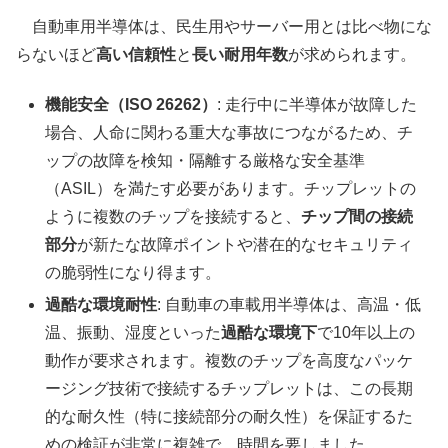
自動車用半導体は、民生用やサーバー用とは比べ物にな
らないほど
高い信頼性
と
長い耐用年数
が求められます。
機能安全（ISO 26262）
: 走行中に半導体が故障した
場合、人命に関わる重大な事故につながるため、チ
ップの故障を検知・隔離する厳格な安全基準
（ASIL）を満たす必要があります。チップレットの
ように複数のチップを接続すると、
チップ間の接続
部分
が新たな故障ポイントや潜在的なセキュリティ
の脆弱性になり得ます。
過酷な環境耐性
: 自動車の車載用半導体は、高温・低
温、振動、湿度といった
過酷な環境下
で10年以上の
動作が要求されます。複数のチップを高度なパッケ
ージング技術で接続するチップレットは、この長期
的な耐久性（特に接続部分の耐久性）を保証するた
めの検証が非常に複雑で、時間を要しました。