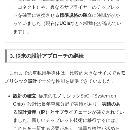
ーコネクト）や、異なるサプライヤーのチップレッ
トを確実に連携させる
標準規格の確立
に時間がかか
っていました（現在は
UCIe
などの標準化が進んでい
ます）。
3. 従来の設計アプローチの継続
これまでの車載用半導体は、比較的大きなサイズでも
モ
ノリシック設計
で十分な性能を提供できていました。
設計の確立
: 従来のモノリシックSoC（System on
Chip）設計は長年車載分野で実績があり、
実績のあ
る設計資産（IP）とサプライチェーン
が確立されてい
ました。新しいチップレット技術に移行するには、
これらを一新する必要があり、慎重な検討が求めら