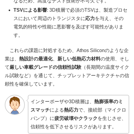
なるため、高度なテスト技術が不可欠です。
TSVによる影響
: 3D積層で必須のTSVは、製造プロセ
スにおいて周辺のトランジスタに
応力
を与え、その
電気的特性や性能に悪影響を及ぼす可能性がありま
す。
これらの課題に対処するため、Athos Siliconのような企
業は、
熱設計の最適化
、
新しい低熱応力材料
の使用、そし
て
厳しい車載グレードの信頼性試験
（長期間の温度サイク
ル試験など）を通じて、チップレットアーキテクチャの信
頼性を確保しています。
インターポーザや3D積層は、
熱膨張率のミ
スマッチ
による
熱応力
で、接続部（マイクロ
バンプ）に
疲労破壊やクラック
を生じさせ、
信頼性を低下させるリスクがあります。