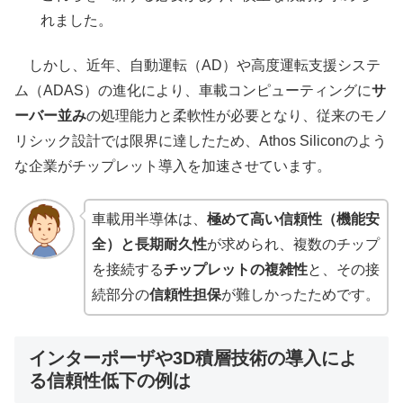
れました。
しかし、近年、自動運転（AD）や高度運転支援システ
ム（ADAS）の進化により、車載コンピューティングに
サ
ーバー並み
の処理能力と柔軟性が必要となり、従来のモノ
リシック設計では限界に達したため、Athos Siliconのよう
な企業がチップレット導入を加速させています。
車載用半導体は、
極めて高い信頼性（機能安
全）と長期耐久性
が求められ、複数のチップ
を接続する
チップレットの複雑性
と、その接
続部分の
信頼性担保
が難しかったためです。
インターポーザや3D積層技術の導入によ
る信頼性低下の例は