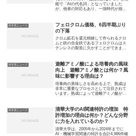
能で「AIの代名詞」となっていました
が、他者の対応もあり、一強時代が崩れ
つつあります。日本企業も、海外勢との
差別化によって、市場定着を狙っていま
す。ELYZAは東京大学の松尾研究室から
フェロクロム価格、6四半期ぶり
科学系ニュース
派生した日本のAIスタートアップ、株式
の下落
会社ELYZAが開発・提供する生成AIの総
称です。特徴である拡散型言語モデルと
クロム鉱石を還元精錬して作られるクロ
は何かや海外勢との差別化方法を知るこ
ムと鉄の合金鉄であるフェロクロムはス
とができます。
テンレスの製造に欠かすことができませ
ん。ステンレスに不可欠な理由を知るこ
とができます。
遊離アミノ酸による培養肉の風味
科学系ニュース
向上 遊離アミノ酸とは何か？風
味に影響する理由は？
培養肉の美味しさを高める上で、熟成は
非常に重要なプロセスとして注目されて
います。熟成によって遊離アミノ酸が増
え、うまみを増加させることが熟成が重
要である理由の一つです。遊離アミノ酸
とは何か、タンパク質を構成するアミノ
清華大学のAI関連特許の増加 特
科学系ニュース
酸との違いや遊離アミノ酸であるグルタ
許増加の理由は何か？どんな分野
ミン酸とは何かについて知ることができ
に力を入れているのか？
ます。
清華大学は、2005年から2024年までに
AI・機械学習関連の特許を合計4,986件確