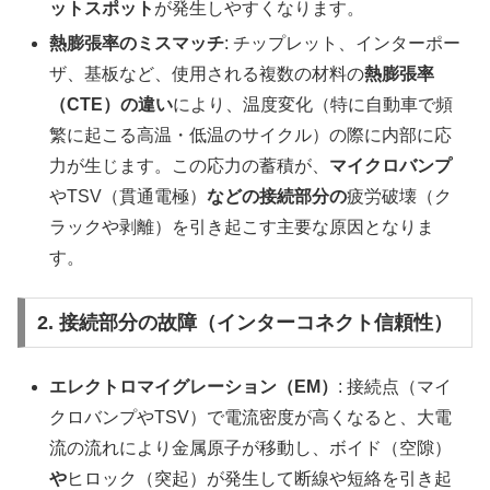
ットスポット
が発生しやすくなります。
熱膨張率のミスマッチ
: チップレット、インターポー
ザ、基板など、使用される複数の材料の
熱膨張率
（CTE）の違い
により、温度変化（特に自動車で頻
繁に起こる高温・低温のサイクル）の際に内部に応
力が生じます。この応力の蓄積が、
マイクロバンプ
やTSV（貫通電極）
などの接続部分の
疲労破壊（ク
ラックや剥離）を引き起こす主要な原因となりま
す。
2. 接続部分の故障（インターコネクト信頼性）
エレクトロマイグレーション（EM）
: 接続点（マイ
クロバンプやTSV）で電流密度が高くなると、大電
流の流れにより金属原子が移動し、ボイド（空隙）
や
ヒロック（突起）が発生して断線や短絡を引き起