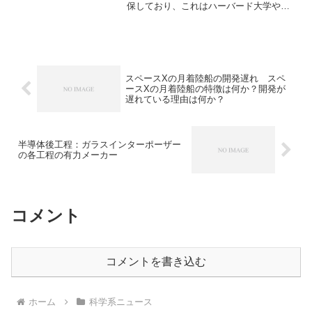
保しており、これはハーバード大学や
MITを上回るペースです。清華大学の特
許の増加理由や中国から世界的なAI
スペースXの月着陸船の開発遅れ スペ
ースXの月着陸船の特徴は何か？開発が
遅れている理由は何か？
半導体後工程：ガラスインターポーザー
の各工程の有力メーカー
コメント
コメントを書き込む
ホーム
科学系ニュース