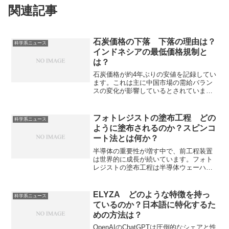
関連記事
石炭価格の下落 下落の理由は？
科学系ニュース
インドネシアの最低価格規制と
は？
石炭価格が約4年ぶりの安値を記録してい
ます。​これは主に中国市場の需給バラン
スの変化が影響しているとされていま
す。産業での需要の減少や冬が温暖であ
ったことでの在庫増加によって輸入量が
減少しています。中国の需要減少の背景
フォトレジストの塗布工程 どの
科学系ニュース
や輸出国であるインドネシアの最低価格
ように塗布されるのか？スピンコ
規制とは何かを知ることができます。
ート法とは何か？
半導体の重要性が増す中で、前工程装置
は世界的に成長が続いています。フォト
レジストの塗布工程は半導体ウェーハの
表面に感光性の液体であるフォトレジス
トを均一に塗布する工程で微細な回路の
形成に大きな影響を及ぼします。主流と
ELYZA どのような特徴を持っ
科学系ニュース
なるスピンコート法とは何か、その装置
ているのか？日本語に特化するた
メーカにどのような企業があるのかを知
めの方法は？
ることができます。
OpenAIのChatGPTは圧倒的なシェアと性