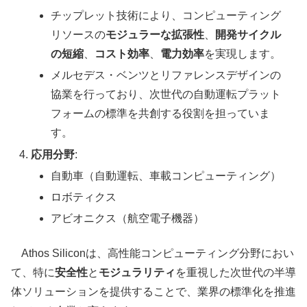
チップレット技術により、コンピューティング
リソースの
モジュラーな拡張性
、
開発サイクル
の短縮
、
コスト効率
、
電力効率
を実現します。
メルセデス・ベンツとリファレンスデザインの
協業を行っており、次世代の自動運転プラット
フォームの標準を共創する役割を担っていま
す。
応用分野
:
自動車（自動運転、車載コンピューティング）
ロボティクス
アビオニクス（航空電子機器）
Athos Siliconは、高性能コンピューティング分野におい
て、特に
安全性
と
モジュラリティ
を重視した次世代の半導
体ソリューションを提供することで、業界の標準化を推進