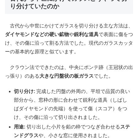
り分けていたのか
古代から中世にかけてガラスを切り分ける主な方法は、
ダイヤモンドなどの硬い鉱物
や
鋭利な道具
で表面に傷をつ
け、その傷に沿って割る方法でした。現代のガラスカッタ
ーの基本的な原理と似ています。
クラウン法でできたのは、中央にポンテ跡（王冠状の出
っ張り）のある
大きな円盤状の板ガラス
でした。
切り分け:
完成した円盤の外周の、平坦で品質の良い
部分から、窓枠の形に合わせて鋭利な道具（しばし
ばダイヤモンドの先端）を使って傷（スコア）をつ
け、その傷に沿って切り出されました。
用途:
切り出した小片を鉛の枠でつなぎ合わせる
ステ
ンドグラス
や、小さな窓に使用されました。