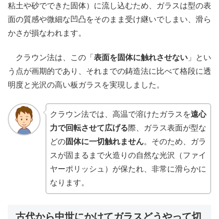
粘土や砂でできた固体）に流し込むため、ガラスは型の表
面の質感や微細な凹凸をそのまま受け継いでしまい、滑ら
かさが損なわれます。
クラウン法は、この「
表面を固体に触れさせない
」とい
う点が画期的であり、それまでの鋳造法に比べて格段に透
明度と光沢の高い板ガラスを実現しました。
クラウン法では、高温で溶けたガラスを
遠心
力で回転させて広げる
際、ガラス表面が型な
どの
固体に一切触れません
。そのため、ガラ
スが固まるまで火造りの自然な光沢（ファイ
ヤーポリッシュ）が保たれ、非常に滑らかに
なります。
古代から中世にかけてガラスどうやって切