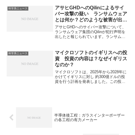
法です。磁場に対しマジック角（54.
７°）で高速回転させるMAS技術を用い
アサヒGHDへのQilinによるサイ
科学系ニュース
て、シャープな信号を得ます。固体NMR
バー攻撃の疑い ランサムウェア
の応用例やなぜマジック角で回転させる
とは何か？どのような被害が出て
のかを知ることができます。
いるのか？
アサヒGHDへのサイバー攻撃について、
ランサムウェア集団のQilinが犯行声明を
出したと報じられています。ランサムウ
ェアは、感染したコンピューターのファ
イルを暗号化し、アクセス不能にした上
で、その解除と引き換えに身代金を要求
マイクロソフトのイギリスへの投
科学系ニュース
する不正プログラムで近年被害が増加し
資 投資の内容は？なぜイギリス
ています。ランサムウェアの特徴、どの
なのか？
ような被害が出ているのかを知ることが
できます。
マイクロソフトは、2025年から2028年に
かけてイギリスに対し 約300億ドルの投
資を行う計画を発表しました。この投資
によって、AIスーパーコンピュータ建設
やGPU導入などのインフラ整備と、人材
育成・研究開発強化を進めるとされてい
ます。イギリスを選んだ理由や日本やア
ジアへの影響を知ることができます。
半導体後工程：ガラスインターポーザー
の各工程の有力メーカー