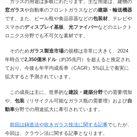
ガラスの用途は多岐にわたります。主な用途は、建物の
窓ガラス
や自動車のフロントガラスなどの
建築・輸送機器
です。また、ビール瓶や食品容器などの
包装材
、テレビや
スマホの
ディスプレイ基板
、
光ファイバー
などのエレクト
ロニクス分野でも不可欠な素材です。
そのため
ガラス製造市場
の規模は非常に大きく、2024
年時点で
2,350億米ドル
（約35兆円）を超えると推定され
ており、今後も年平均成長率（CAGR）5%以上で着実に
拡大すると予測されています。
この成長は主に、世界的な
建設・建築分野
での需要増加
や、
包装
（リサイクル可能なガラス瓶の需要増）および
自
動車
分野での用途拡大に牽引されています。
前回は鋳造法や吹きガラス技法に関する記事
でしたが、
今回は、クラウン法に関する記事となります。