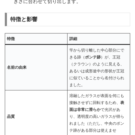
きさに合わせて切り出します。
特徴と影響
特徴
詳細
竿から切り離した中心部分にで
きる跡（
ポンテ跡
）が、王冠
（クラウン）のように見える、
名前の由来
あるいは成形途中の形状が王冠
に似ていることから名付けられ
ました。
溶融したガラスが表面を何にも
接触させずに回転するため、
表
面は非常に滑らか
で光沢があ
品質
り、透明度の高いガラスが得ら
れました（ただし、中央のポン
テ跡がある部分は使えませ