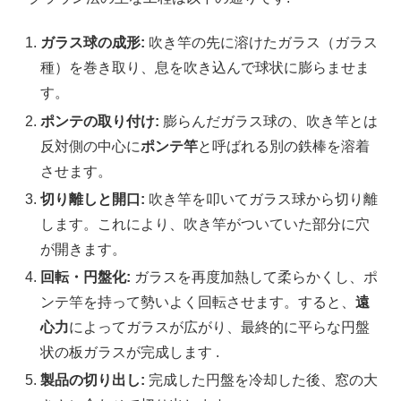
ガラス球の成形:
吹き竿の先に溶けたガラス（ガラス
種）を巻き取り、息を吹き込んで球状に膨らませま
す。
ポンテの取り付け:
膨らんだガラス球の、吹き竿とは
反対側の中心に
ポンテ竿
と呼ばれる別の鉄棒を溶着
させます。
切り離しと開口:
吹き竿を叩いてガラス球から切り離
します。これにより、吹き竿がついていた部分に穴
が開きます。
回転・円盤化:
ガラスを再度加熱して柔らかくし、ポ
ンテ竿を持って勢いよく回転させます。すると、
遠
心力
によってガラスが広がり、最終的に平らな円盤
状の板ガラスが完成します .
製品の切り出し:
完成した円盤を冷却した後、窓の大