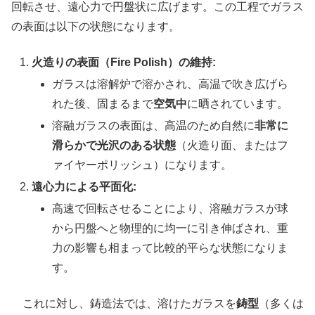
回転させ、遠心力で円盤状に広げます。この工程でガラス
の表面は以下の状態になります。
火造りの表面（Fire Polish）の維持:
ガラスは溶解炉で溶かされ、高温で吹き広げら
れた後、固まるまで
空気中
に晒されています。
溶融ガラスの表面は、高温のため自然に
非常に
滑らかで光沢のある状態
（火造り面、またはフ
ァイヤーポリッシュ）になります。
遠心力による平面化:
高速で回転させることにより、溶融ガラスが球
から円盤へと物理的に均一に引き伸ばされ、重
力の影響も相まって比較的平らな状態になりま
す。
これに対し、鋳造法では、溶けたガラスを
鋳型
（多くは