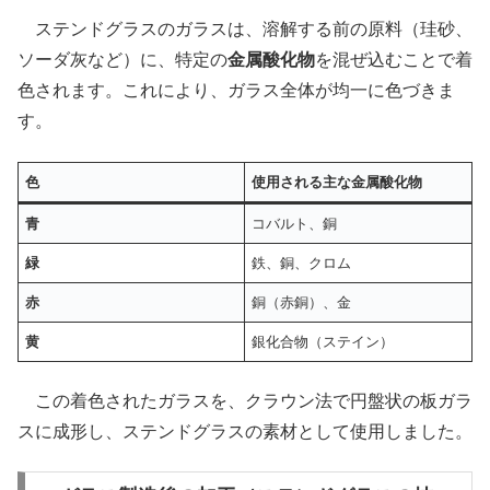
ステンドグラスのガラスは、溶解する前の原料（珪砂、
ソーダ灰など）に、特定の
金属酸化物
を混ぜ込むことで着
色されます。これにより、ガラス全体が均一に色づきま
す。
色
使用される主な金属酸化物
青
コバルト、銅
緑
鉄、銅、クロム
赤
銅（赤銅）、金
黄
銀化合物（ステイン）
この着色されたガラスを、クラウン法で円盤状の板ガラ
スに成形し、ステンドグラスの素材として使用しました。