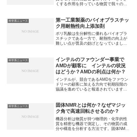
くする作用を持っている物質で我々の生
活に欠かすことができません。酸化チタ
ンと他の材料とのナノ複合化すること
で、単体より遥かに高い反応性を実現す
第一工業製薬のバイオプラスチッ
科学系ニュース
ることが可能です。どのような材料と複
ク用耐熱性向上添加剤
合化するのか、その利点は何かを知るこ
とができます。
ポリ乳酸は生分解性に優れるバイオプラ
スチックである一方で、耐熱性の向上が
難しい点が普及の妨げとなっていまし
た。第一工業の添加剤がどのように耐熱
性を向上させるのか知ることができま
す。
インテルのファウンダー事業で
科学系ニュース
AMDが顧客に インテルの状況
はどうか？AMDの利点は何か？
インテルが、競合であるAMDをファウン
ドリーの顧客に加える方向で初期段階の
協議を進めていると報道されています。
インテルのファウンダリー事業の状況や
AMDの狙いを知ることができます。
固体NMRとは何か？なぜマジッ
科学系ニュース
ク角で高速回転させるのか？
機器分析は物質が持つ物理的・化学的性
質を精密な機器で測定し、その物質の成
分や構造を分析する方法です。固体NMR
は試料を溶かさず固体のまま測定する手