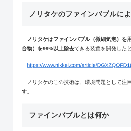
ノリタケのファインバブルによる
ノリタケ
は
ファインバブル（微細気泡）
を
合物）
を
99%以上除去
できる装置を開発した
https://www.nikkei.com/article/DGXZQOF
ノリタケのこの技術は、環境問題として注目
す。
ファインバブルとは何か