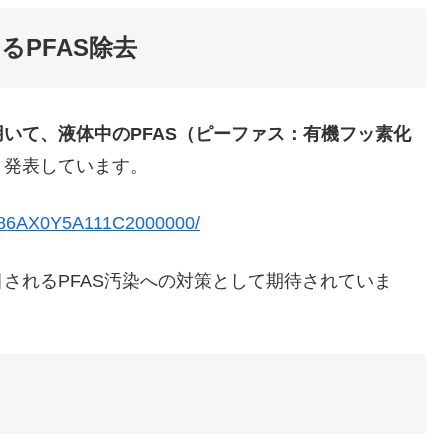
PFAS除去
用いて、液体中の
PFAS（ピーファス：有機フッ素化
と発表しています。
D186AX0Y5A111C2000000/
されるPFAS汚染への対策として期待されていま