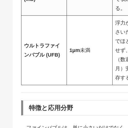
る。
浮力
さい
でほ
ウルトラファイ
1μm
未満
せず
ンバブル (UFB)
（数
月）
存す
特徴と応用分野
ファインバブルは、単に小さいだけでなく、