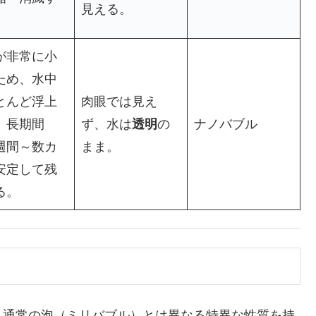
見える。
が非常に小
ため、水中
とんど浮上
肉眼では見え
、長期間
ず、水は
透明
の
ナノバブル
週間～数カ
まま。
安定して残
る。
通常の泡（ミリバブル）とは異なる特異な性質を持