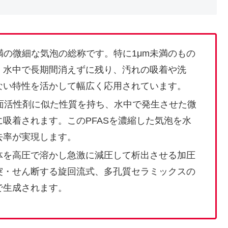
満の微細な気泡の総称です。特に1μm未満のもの
、水中で長期間消えずに残り、汚れの吸着や洗
ない特性を活かして幅広く応用されています。
は界面活性剤に似た性質を持ち、水中で発生させた微
吸着されます。このPFASを濃縮した気泡を水
去率が実現します。
体を高圧で溶かし急激に減圧して析出させる加圧
突・せん断する旋回流式、多孔質セラミックスの
で生成されます。