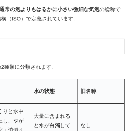
）とは、通常の泡よりもはるかに小さい微細な気泡
の総称で
構（ISO）で定義されています。
2種類に分類されます。
水の状態
旧名称
くりと水中
大量に含まれる
上し、やが
と水が
白濁
して
なし
縮・消滅す