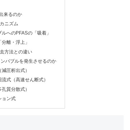
去出来るのか
メカニズム
バブルへのPFASの「吸着」
る「分離・浮上」
除去方法との違い
インバブルを発生させるのか
式（減圧析出式）
旋回流式（高速せん断式）
（多孔質分散式）
ーション式