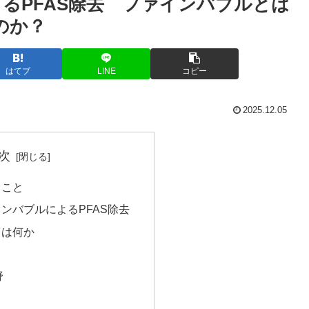
るPFAS除去 ファインバブルとは
のか？
はてブ
LINE
コピー
2025.12.05
次
ること
ンバブルによるPFAS除去
とは何か
野