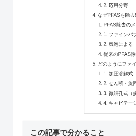
2. 応用分野
なぜPFASを除
PFAS除去の
1. ファイン
2. 気泡によ
従来のPFAS
どのようにファ
1. 加圧溶解
2. せん断・
3. 微細孔式
4. キャビテ
この記事で分かること