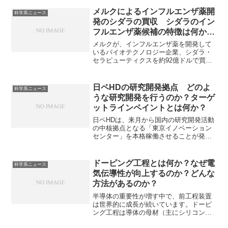
ルの長期化がコネクタの需要減少につな
がったものとみられています。赤字の要
メルクによるインフルエンザ薬開
科学系ニュース
因や今後のコネクタ分野の高付加価値領
発のシダラの買収 シダラのイン
域はどこかを知ることができます。
フルエンザ薬候補の特徴は何か？
なぜ長期間効果が続くのか？
メルクが、インフルエンザ薬を開発して
いるバイオテクノロジー企業、シダラ・
セラピューティクスを約92億ドルで買収
することに合意しています。シダラの持
つ長期間作用するインフルエンザ薬の特
徴や長期間作用する理由を知ることがで
日ペHDの研究開発拠点 どのよ
科学系ニュース
きます。
うな研究開発を行うのか？ターゲ
ットラインペイントとは何か？
日ペHDは、来月から国内の研究開発活動
の中核拠点となる「東京イノベーション
センター」を本格稼働させることが発表
しています。同センターでは環境負荷低
減、高機能化、デジタル技術融合を柱
に、次世代の塗料・コーティング技術を
ドーピング工程とは何か？なぜ電
科学系ニュース
開発します。どのような研究開発を行う
気伝導性が向上するのか？どんな
のか、内容の一部であるターゲットライ
方法があるのか？
ンペイントや抗ウイルス、抗菌塗料とは
何かを知ることができます。
半導体の重要性が増す中で、前工程装置
は世界的に成長が続いています。ドーピ
ング工程は導体の母材（主にシリコン）
に、ごく微量の異なる元素（不純物）を