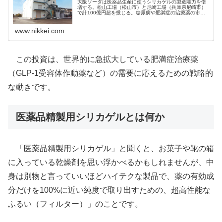
大阪ソーダは医薬品生産に使うシリカゲルの製造能力を倍
増する。松山工場（松山市）と尼崎工場（兵庫県尼崎市）
で計100億円超を投じる。糖尿病や肥満症の治療薬の市場
が拡大し、精製工程で使われるシリカゲルの
www.nikkei.com
この投資は、世界的に急拡大している肥満症治療薬
（GLP-1受容体作動薬など）の需要に応えるための戦略的
な動きです。
医薬品精製用シリカゲルとは何か
「医薬品精製用シリカゲル」と聞くと、お菓子や靴の箱
に入っている乾燥剤を思い浮かべるかもしれませんが、中
身は別物と言っていいほどハイテクな製品で、薬の有効成
分だけを100%に近い純度で取り出すための、超高性能な
ふるい（フィルター）」のことです。