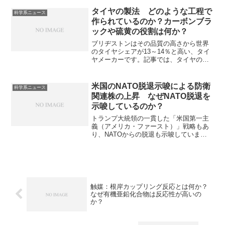
添加することで、その電気伝導性を調整
する技術であり、電子機器の基盤となる
タイヤの製法 どのような工程で
科学系ニュース
集積回路の製造に欠かせない技術です。
作られているのか？カーボンブラ
なぜ伝導性が調整できるのかどのような
ックや硫黄の役割は何か？
方法があるのかを知ることができます。
ブリヂストンはその品質の高さから世界
のタイヤシェアが13～14％と高い、タイ
ヤメーカーです。記事では、タイヤの詳
しい製造工程、原料にはどんなものが使
用されているのか、原料である合成ゴ
ム、天然ゴム、硫黄、カーボンブラック
米国のNATO脱退示唆による防衛
科学系ニュース
とはどんなもので、どんな役割があるの
関連株の上昇 なぜNATO脱退を
かを知ることができます。
示唆しているのか？
トランプ大統領の一貫した「米国第一主
義（アメリカ・ファースト）」戦略もあ
り、NATOからの脱退も示唆していま
す。。これにより、各国が防衛予算を大
幅に増やすとの期待が高まり、関連株で
上昇がみられています。IHIがどんな防衛
関連品を扱っているのかなどを知ること
ができます。
触媒：根岸カップリング反応とは何か？
なぜ有機亜鉛化合物は反応性が高いの
か？