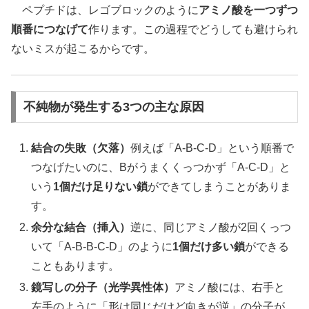
ペプチドは、レゴブロックのように
アミノ酸を一つずつ
順番につなげて
作ります。この過程でどうしても避けられ
ないミスが起こるからです。
不純物が発生する3つの主な原因
結合の失敗（欠落）
例えば「A-B-C-D」という順番で
つなげたいのに、Bがうまくくっつかず「A-C-D」と
いう
1個だけ足りない鎖
ができてしまうことがありま
す。
余分な結合（挿入）
逆に、同じアミノ酸が2回くっつ
いて「A-B-B-C-D」のように
1個だけ多い鎖
ができる
こともあります。
鏡写しの分子（光学異性体）
アミノ酸には、右手と
左手のように「形は同じだけど向きが逆」の分子が