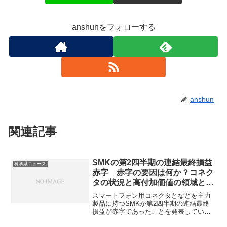
anshunをフォローする
anshun
関連記事
SMKの第2四半期の連結最終損益
科学系ニュース
赤字 赤字の要因は何か？コネク
タの状況と高付加価値の領域と
は？
スマートフォン用コネクタとなどを主力
製品に持つSMKが第2四半期の連結最終
損益が赤字であったことを発表していま
す。スマホ市場の成熟や買い替えサイク